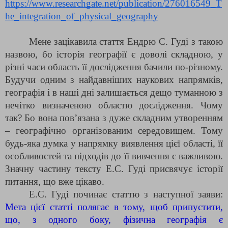
https://www.researchgate.net/publication/276016549_T
he_integration_of_physical_geography
Мене зацікавила стаття Ендрю С. Гуді з такою
назвою, бо історія географії є доволі складною, у
різні часи область її дослідження бачили по-різному.
Будучи одним з найдавніших наукових напрямків,
географія і в наші дні залишається дещо туманною з
нечітко визначеною областю дослідження. Чому
так? Бо вона пов’язана з дуже складним утворенням
– географічно організованим середовищем. Тому
будь-яка думка у напрямку виявлення цієї області, її
особливостей та підходів до її вивчення є важливою.
Значну частину тексту Е.С. Гуді присвячує історії
питання, що вже цікаво.
Е.С. Гуді починає статтю з наступної заяви:
Мета цієї статті полягає в тому, щоб припустити,
що, з одного боку, фізична географія є