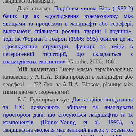
ландшафтознавцями.
Далі читаємо:
Подібним чином Вінк (1983:2)
бачив це як «дослідження взаємозв'язку між
явищами та процесами в ландшафті або геосфері,
включаючи спільноти рослин, тварин і людини»,
тоді як Форман і Годрон (1986: 595) бачили це як
«дослідження структури, функції та зміни в
гетерогенній території, що складається з
взаємодіючих екосистем»
[Goudie, 2000: 166].
Мій коментар
: Знову маємо термінологічну
катавасію: у А.П.А. Вінка процеси в ландшафті або
геосфері … ??? Яка, за А.П.А. Вінком, різниця між
цими
двома утвореннями?
Е.С. Гуді продовжує:
Дистанційне зондування
та ГІС дозволяють збирати та аналізувати
просторові дані, що стосуються ландшафтів та їх
компонентів (Haines-Young et al. 1993), а
ландшафтна екологія має великий внесок у розвиток