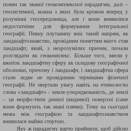
появи так званої геокомплексної парадигми, далі –
геосистемної, кожна з яких була кроком вперед у
розумінні геосередовища, але і вони виявилися
недостатніми для формування інтегральної
географії. Певну плутанину вніс такий напрям, як
ландшафтознавство, провідним поняттям якого став
ландшафт, який, з незрозумілих причин, почали
розглядати як геокомплекс. Більше того, ввели у
вжиток ландшафтну сферу як складову географічної
оболонки, причому і ландшафт, і ландшафтна сфера
стали ледве не провідними термінами фізичної
географії. Не звертали увагу навіть на етимологію
слова «ландшафт» - земле-упорядкованість, де землі
– це морфо-типи денної (видимої) поверхні (саме
вони формують так звані плями). Тому на сьогодні
межа між географією та ландшафтознавством
виявилася майже стертою.
Яку ж парадигму варто прийняти, щоб дійсно