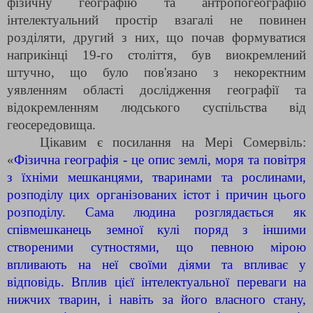
фізичну географію та антропогеографію
інтелектуальний простір взагалі не повинен
розділяти, другий з них, що почав формуватися
наприкінці 19-го століття, був виокремлений
штучно, що було пов'язано з некоректним
уявленням області дослідження географії та
відокремленням людського суспільства від
геосередовища.
Цікавим є посилання на Мері Сомервіль:
«
Фізична географія - це опис землі, моря та повітря
з їхніми мешканцями, тваринами та рослинами,
розподілу цих організованих істот і причин цього
розподілу. Сама людина розглядається як
співмешканець земної кулі поряд з іншими
створеними сутностями, що певною мірою
впливають на неї своїми діями та впливає у
відповідь. Вплив цієї інтелектуальної переваги на
нижчих тварин, і навіть за його власного стану,