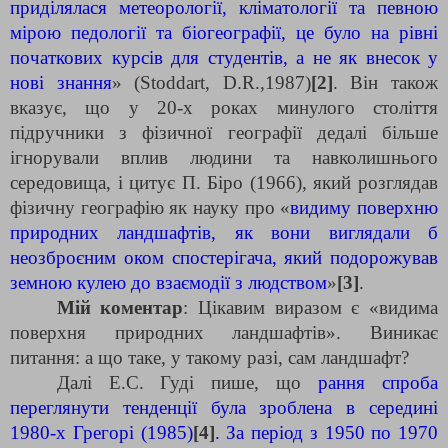
приділялася метеорології, кліматології та певною
мірою педології та біогеографії, це було на рівні
початкових курсів для студентів, а не як внесок у
нові знання
» (Stoddart, D.R.,1987)
[2]
. Він також
вказує, що у 20-х роках минулого століття
підручники з фізичної географії дедалі більше
ігнорували вплив людини та навколишнього
середовища, і цитує П. Біро (1966), який розглядав
фізичну географію як науку про «
видиму поверхню
природних ландшафтів, як вони виглядали б
неозброєним оком спостерігача, який подорожував
земною кулею до взаємодії з людством
»
[3]
.
Мій коментар
: Цікавим виразом є «видима
поверхня природних ландшафтів». Виникає
питання: а що таке, у такому разі, сам ландшафт?
Далі Е.С. Гуді пише, що
рання спроба
переглянути тенденції була зроблена в середині
1980-х Грегорі (1985)
[4]
. За період з 1950 по 1970