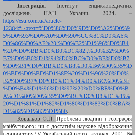
Інтеграція
. Інститут енциклопедичних
досліджень НАН України, 2024. –
https://esu.com.ua/article-
12384#:~:text=%D0%86%D0%9D%D0%A2%D0%9
5%D0%93%D0%A0%D0%90%CC%81%D0%A6%
D0%86%D0%AF%20(%D0%B2%D1%96%D0%B4
%20%D0%BB%D0%B0%D1%82.,%D0%B2%D0%
B7%D0%B0%D1%94%D0%BC%D0%BE%D0%B7
%D0%B1%D0%BB%D0%B8%D0%B6%D0%B5%D
0%BD%D0%BD%D1%8F%20%D1%96%20%D0%
B2%D0%B7%D0%B0%D1%94%D0%BC%D0%BE
%D0%B4%D1%96%D1%97%20%D0%BE%D0%B
A%D1%80%D0%B5%D0%BC%D0%B8%D1%85%
20%D1%81%D1%82%D1%80%D1%83%D0%BA%
D1%82%D1%83%D1%80
.
Ковальов О.П.
Проблема людини і географія
майбутнього: чи є достатнім наукове відображення
геопростору?
//
Український геогр. журнал, 2001, №