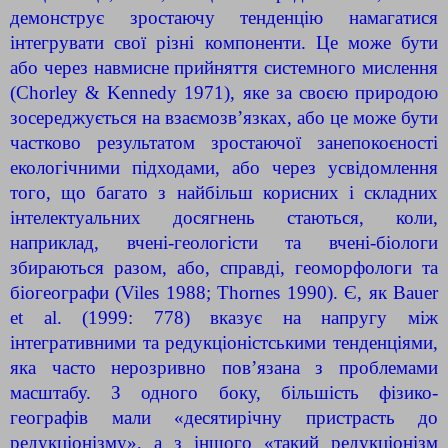
демонструє зростаючу тенденцію намагатися
інтегрувати
свої різні компоненти. Це може бути
або через навмисне прийняття системного мислення
(Chorley & Kennedy 1971), яке за своєю природою
зосереджується на взаємозв’язках, або це може бути
частково результатом зростаючої занепокоєності
екологічними підходами, або через усвідомлення
того, що багато з найбільш корисних і складних
інтелектуальних досягнень стаються, коли,
наприклад, вчені-геологісти та вчені-біологи
збираються разом, або, справді, геоморфологи та
біогеографи (Viles 1988; Thornes 1990). Є, як Bauer
et al. (1999: 778) вказує на напругу між
інтегративними та редукціоністськими тенденціями,
яка часто нерозривно пов’язана з проблемами
масштабу. З одного боку, більшість фізико-
географів мали «десятирічну пристрасть до
редукціонізму», а з іншого «такий редукціонізм