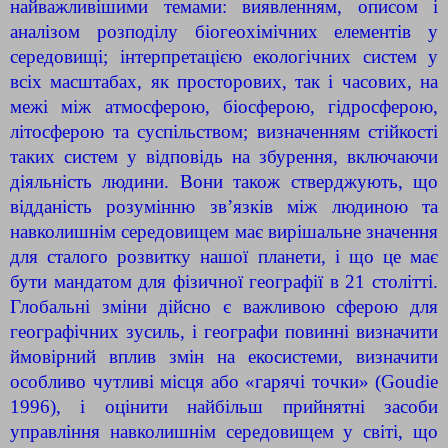
найважливішими темами: виявленням, описом і
аналізом розподілу біогеохімічних елементів у
середовищі; інтерпретацією екологічних систем у
всіх масштабах, як просторових, так і часових, на
межі між атмосферою, біосферою, гідросферою,
літосферою та суспільством; визначенням стійкості
таких систем у відповідь на збурення, включаючи
діяльність людини. Вони також стверджують, що
відданість розумінню зв’язків між людиною та
навколишнім середовищем має вирішальне значення
для сталого розвитку нашої планети, і що це має
бути мандатом для фізичної географії в 21 столітті.
Глобальні зміни дійсно є важливою сферою для
географічних зусиль, і географи повинні визначити
ймовірний вплив змін на екосистеми, визначити
особливо чутливі місця або «гарячі точки» (Goudie
1996), і оцінити найбільш прийнятні засоби
управління навколишнім середовищем у світі, що