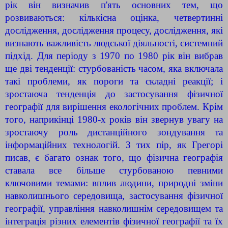
рік він визначив п'ять основних тем, що
розвиваються: кількісна оцінка, четвертинні
дослідження, дослідження процесу, дослідження, які
визнають важливість людської діяльності, системний
підхід. Для періоду з 1970 по 1980 рік він вибрав
ще дві тенденції: стурбованість часом, яка включала
такі проблеми, як пороги та складні реакції; і
зростаюча тенденція до застосування фізичної
географії для вирішення екологічних проблем. Крім
того, наприкінці 1980-х років він звернув увагу на
зростаючу роль дистанційного зондування та
інформаційних технологій. З тих пір, як Грегорі
писав, є багато ознак того, що фізична географія
ставала все більше стурбованою певними
ключовими темами: вплив людини, природні зміни
навколишнього середовища, застосування фізичної
географії, управління навколишнім середовищем та
інтеграція різних елементів фізичної географії та їх