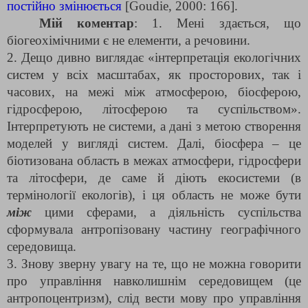
постійно змінюється
[Goudie, 2000: 166].
Мій коментар
: 1. Мені здається, що
біогеохімічними є не елементи, а речовини.
2. Дещо дивно виглядає «інтерпретація екологічних
систем у всіх масштабах, як просторових, так і
часових, на межі між атмосферою, біосферою,
гідросферою, літосферою та суспільством».
Інтерпретують не системи, а дані з метою створення
моделей у вигляді систем. Далі, біосфера – це
біотизована область в межах атмосфери, гідросфери
та літосфери, де саме й діють екосистеми (в
термінології екологів), і ця область не може бути
між
цими сферами, а діяльність суспільства
сформувала антропізовану частину географічного
середовища.
3. Знову зверну увагу на те, що не можна говорити
про управління навколишнім середовищем (це
антропоцентризм), слід вести мову про управління