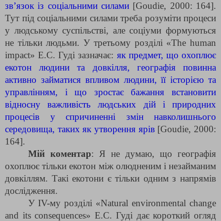
зв’язок із соціальними силами
[Goudie, 2000: 164].
Тут під соціальними силами треба розуміти процеси
у людському суспільстві, але соціуми формуються
не тільки людьми. У третьому розділі «The human
impact» Е.С. Гуді зазначає:
як предмет, що охоплює
екотон людини та довкілля, географія повинна
активно займатися впливом людини, її історією та
управлінням, і що зростає бажання встановити
відносну важливість людських дій і природних
процесів у спричиненні змін навколишнього
середовища, таких як утворення ярів
[Goudie, 2000:
164].
Мій коментар
: Я не думаю, що географія
охоплює тільки екотон між олюдненим і незайманим
довкіллям. Такі екотони є тільки одним з напрямів
дослідження.
У ІV-му розділі «Natural environmental change
and its consequences» Е.С. Гуді дає короткий огляд