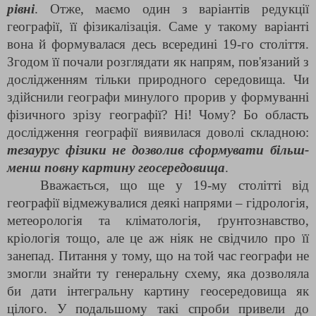
рівні
. Отже, маємо один з варіантів редукції
географії, її фізикалізація. Саме у такому варіанті
вона й формувалася десь всередині 19-го століття.
Згодом її почали розглядати як напрям, пов'язаний з
дослідженням тільки природного середовища. Чи
здійснили географи минулого прорив у формуванні
фізичного зрізу географії? Ні! Чому? Бо область
дослідження географії виявилася доволі складною:
тезаурус фізики не дозволив сформувати більш-
менш повну картину геосередовища
.
Вважається, що ще у 19-му столітті від
географії відмежувалися деякі напрями – гідрологія,
метеорологія та кліматологія, ґрунтознавство,
кріологія тощо, але це аж ніяк не свідчило про її
занепад. Питання у тому, що на той час географи не
змогли знайти ту генеральну схему, яка дозволяла
би дати інтегральну картину геосередовища як
цілого. У подальшому такі спроби привели до