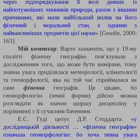
через підпорядкування її волі деяких із
найпотужніших чинників природи, разом з іншими
причинами, які мали найбільший вплив на його
фізичний і моральний стан, є одними з
найважливіших предметів цієї науки
» [Goudie, 2000:
163].
Мій коментар
: Варто зазначити, що у 19-му
столітті фізичну географію пов’язували з
дослідженням того, що може бути виміряне, тому
значна увага приділялася метеорології, кліматології
та геоморфології, яка на той час сприймалася як
саме
фізична
географія. Це цікаво, бо
геоморфологію (земні форми) дійсно можна
розглядати як значно ширшу дисципліну у
порівнянні з її сучасним баченням.
Е.С. Гуді цитує Д.Р. Стоддарта: «
у
дослідницькій діяльності … «фізична географія»
означала геоморфологію: бо хоча певна увага