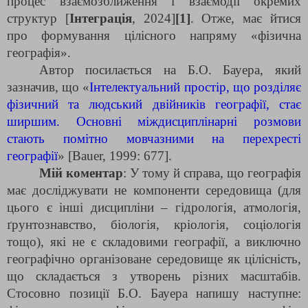
процес взаємозближення і взаємодії окремих
структур [
Інтеграція
, 2024]
[1]
. Отже, має йтися
про формування цілісного напряму «фізична
географія».
Автор посилається на Б.О. Бауера, який
зазначив, що «
Інтелектуальний простір, що розділяє
фізичний та людський двійників географії, стає
ширшим. Основні міждисциплінарні розмови
стають помітно мовчазними на перехресті
географії
» [Bauer, 1999: 677].
Мій коментар
: У тому й справа, що географія
має досліджувати не компоненти середовища (для
цього є інші дисципліни – гідрологія, атмологія,
ґрунтознавство, біологія, кріологія, соціологія
тощо), які не є складовими географії, а виключно
географічно організоване середовище як цілісність,
що складається з утворень різних масштабів.
Стосовно позиції Б.О. Бауера напишу наступне: