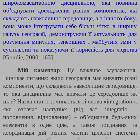
широкомасштабною дисципліною, яка повинна
об’єднувати дослідження різних компонентів, які
складають навколишнє середовище, а з іншого боку,
вона може інтегрувати себе більш чітко в ширшу
галузь географії, демонструючи її актуальність для
розуміння минулих, теперішніх і майбутніх змін у
суспільстві та показуючи її корисність для людства
[Goudie, 2000: 163].
Мій коментар
: Це важливе зауваження.
Виникає питання: якщо географія має вивчати різні
компоненти, що складають навколишнє середовище,
то яка дисципліна має вивчати це середовище як
ціле? Назва статті починається зі слова «integration»,
яке означає наступне: (від лат. integratio –
поповнення, відновлення) – об’єднання будь-яких
елементів в одне ціле, а також поєднання та
координація дій різних частин цілісної системи;