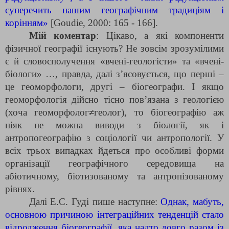
суперечить нашим географічним традиціям і
корінням»
[Goudie, 2000: 165 - 166].
Мій коментар
: Цікаво, а які компоненти
фізичної географії існують? Не зовсім зрозумілими
є й словосполучення «вчені-геологісти» та «вчені-
біологи» …, правда, далі з’ясовується, що перші –
це геоморфологи, другі – біогеографи. І якщо
геоморфологія дійсно тісно пов’язана з геологією
(хоча геоморфолог
≠
геолог), то біогеографію аж
ніяк не можна виводи з біології, як і
антропогеографію з соціології чи антропології. У
всіх трьох випадках йдеться про особливі форми
організації географічного середовища на
абіотичному, біотизованому та антропізованому
рівнях.
Далі Е.С. Гуді пише наступне:
Однак, мабуть,
основною причиною інтеграційних тенденцій стало
відродження біогеографії, яка надто довго разом із