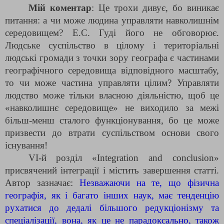
Мій коментар
: Це трохи дивує, бо виникає
питання: а чи може людина управляти навколишнім
середовищем? Е.С. Гуді його не обговорює.
Людське суспільство в цілому і територіальні
людські громади з точки зору географа є частинами
географічного середовища відповідного масштабу,
то чи може частина управляти цілим? Управляти
людство може тільки власною діяльністю, щоб це
«навколишнє середовище» не виходило за межі
більш-менш сталого функціонування, бо це може
призвести до втрати суспільством основи свого
існування!
VІ-й розділ «Integration and conclusion»
присвячений інтеграції і містить завершення статті.
Автор зазначає:
Незважаючи на те, що фізична
географія, як і багато інших наук, має тенденцію
рухатися до дедалі більшого редукціонізму та
спеціалізації, вона, як це не парадоксально, також