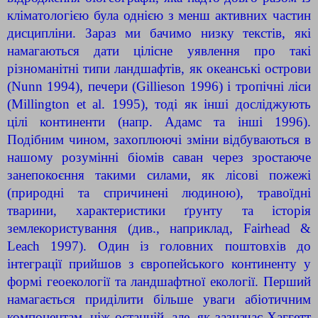
кліматологією була однією з менш активних частин
дисципліни. Зараз ми бачимо низку текстів, які
намагаються дати цілісне уявлення про такі
різноманітні типи ландшафтів, як океанські острови
(Nunn 1994), печери (Gillieson 1996) і тропічні ліси
(Millington et al. 1995), тоді як інші досліджують
цілі континенти (напр. Адамс та інші 1996).
Подібним чином, захоплюючі зміни відбуваються в
нашому розумінні біомів саван через зростаюче
занепокоєння такими силами, як лісові пожежі
(природні та спричинені людиною), травоїдні
тварини, характеристики ґрунту та історія
землекористування (див., наприклад, Fairhead &
Leach 1997). Один із головних поштовхів до
інтеграції прийшов з європейського континенту у
формі геоекології та ландшафтної екології. Перший
намагається приділити більше уваги абіотичним
компонентам, ніж останній, але, як зазначає Хаггетт