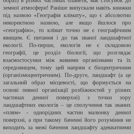
образ) в різних частинах планети, має стосунок до
земної атмосфери! Раніше випускали навіть книжки
під назвою «Географія клімату», що є абсолютно
некоректною назвою, але якщо йшлося про
«географію», то клімат точно не є географічним
явищем. Є питання і до так званої ландшафтної
екології. По-перше, екологія не є складовою
географії, це розділ біології, що розглядає
взаємостосунки між живими організмами та їх
середовищем, тому цей напрям є біоцентричним
(організмоцентричним). По-друге, ландшафт (а це
загальний образ місцевості, що формується на
основі певної організації розбіжностей у різних
частинах денної поверхні) з точки зору
ландшафтних екологів – це сполучення так званих
«плям» - однорідних частин малюнку денної
поверхні, а при такому баченні його розуміння не
виходить за межі бачення ландшафту адекватними