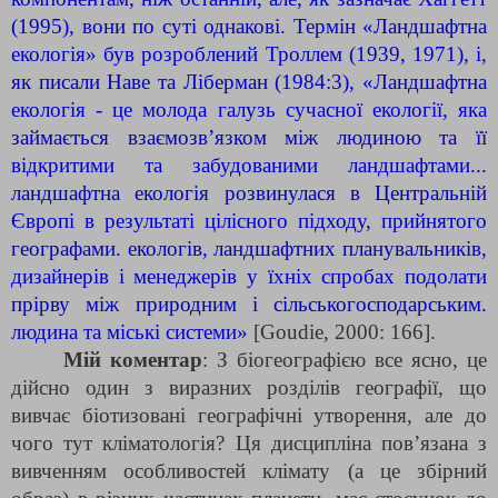
(1995), вони по суті однакові. Термін «Ландшафтна
екологія» був розроблений Троллем (1939, 1971), і,
як писали Наве та Ліберман (1984:3), «Ландшафтна
екологія - це молода галузь сучасної екології, яка
займається взаємозв’язком між людиною та її
відкритими та забудованими ландшафтами...
ландшафтна екологія розвинулася в Центральній
Європі в результаті цілісного підходу, прийнятого
географами. екологів, ландшафтних планувальників,
дизайнерів і менеджерів у їхніх спробах подолати
прірву між природним і сільськогосподарським.
людина та міські системи»
[Goudie, 2000: 166].
Мій коментар
: З біогеографією все ясно, це
дійсно один з виразних розділів географії, що
вивчає біотизовані географічні утворення, але до
чого тут кліматологія? Ця дисципліна пов’язана з
вивченням особливостей клімату (а це збірний