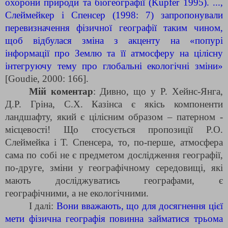
охорони природи та біогеографії (Kupfer 1995). ...,
Слеймейкер і Спенсер (1998: 7) запропонували
перевизначення фізичної географії таким чином,
щоб відбулася зміна з акценту на «попурі
інформації про Землю та її атмосферу на цілісну
інтегруючу тему про глобальні екологічні зміни»
[Goudie, 2000: 166].
Мій коментар
: Дивно, що у Р. Хейнс-Янга,
Д.Р. Гріна, С.Х. Казінса є якісь компоненти
ландшафту, який є цілісним образом – патерном -
місцевості! Що стосується пропозиції Р.О.
Слеймейка і Т. Спенсера, то, по-перше, атмосфера
сама по собі не є предметом дослідження географії,
по-друге, зміни у географічному середовищі, які
мають досліджуватись географами, є
географічними, а не екологічними.
І далі:
Вони вважають, що для досягнення цієї
мети фізична географія повинна займатися трьома