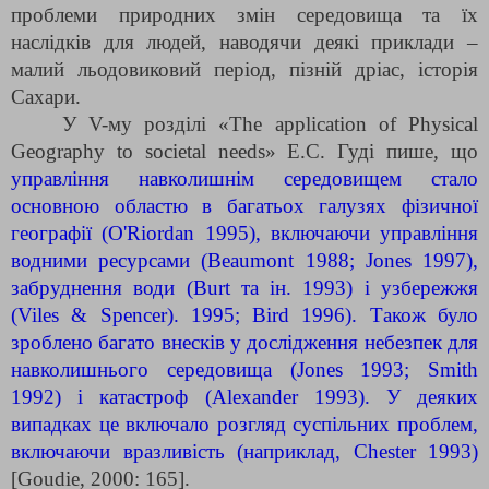
проблеми природних змін середовища та їх
наслідків для людей, наводячи деякі приклади –
малий льодовиковий період, пізній дріас, історія
Сахари.
У V-му розділі «The application of Physical
Geography to societal needs» Е.С. Гуді пише, що
управління навколишнім середовищем стало
основною областю в багатьох галузях фізичної
географії (O'Riordan 1995), включаючи управління
водними ресурсами (Beaumont 1988; Jones 1997),
забруднення води (Burt та ін. 1993) і узбережжя
(Viles & Spencer). 1995; Bird 1996). Також було
зроблено багато внесків у дослідження небезпек для
навколишнього середовища (Jones 1993; Smith
1992) і катастроф (Alexander 1993). У деяких
випадках це включало розгляд суспільних проблем,
включаючи вразливість (наприклад, Chester 1993)
[Goudie, 2000: 165].