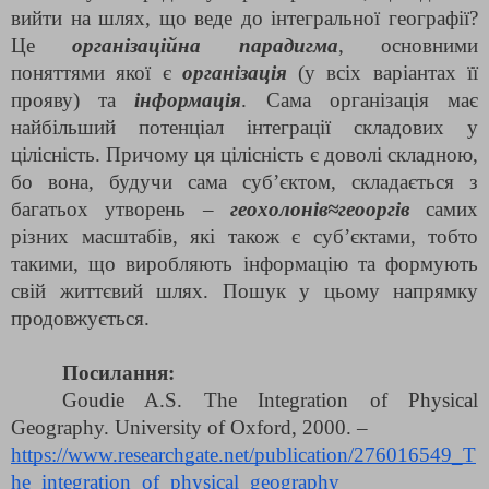
вийти на шлях, що веде до інтегральної географії?
Це
організаційна парадигма
, основними
поняттями якої є
організація
(у всіх варіантах її
прояву) та
інформація
. Сама організація має
найбільший потенціал інтеграції складових у
цілісність. Причому ця цілісність є доволі складною,
бо вона, будучи сама суб’єктом, складається з
багатьох утворень –
геохолонів≈геооргів
самих
різних масштабів, які також є суб’єктами, тобто
такими, що виробляють інформацію та формують
свій життєвий шлях. Пошук у цьому напрямку
продовжується.
Посилання:
Goudie A.S. The Integration of Physical
Geography. University of Oxford, 2000. –
https://www.researchgate.net/publication/276016549_T
he_integration_of_physical_geography