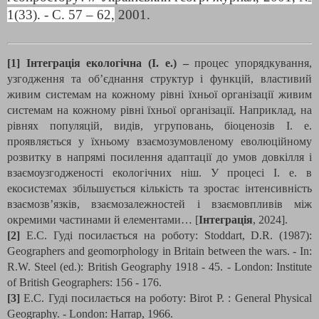
1(33). - С. 57 – 62,
2001.
[1] Інтеграція екологічна (І. е.) –
процес упорядкування,
узгодження та об’єднання структур і функцій, властивий
живим системам на кожному рівні їхньої організації живим
системам на кожному рівні їхньої організації. Наприклад, на
рівнях популяцій, видів, угруповань, біоценозів І. е.
проявляється у їхньому взаємозумовленому еволюційному
розвитку в напрямі посилення адаптації до умов довкілля і
взаємоузгодженості екологічних ніш. У процесі І. е. в
екосистемах збільшується кількість та зростає інтенсивність
взаємозв’язків, взаємозалежностей і взаємовпливів між
окремими частинами й елементами… [
Інтеграція
, 2024].
[2]
Е.С. Гуді посилається на роботу: Stoddart, D.R. (1987):
Geographers and geomorphology in Britain between the wars. - In:
R.W. Steel (ed.): British Geography 1918 - 45. - London: Institute
of British Geographers: 156 - 176.
[3]
Е.С. Гуді посилається на роботу: Birot Р. : General Physical
Geography. - London: Harrap, 1966.