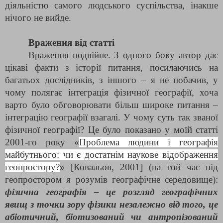
діяльністю самого людського суспільства, інакше
нічого не вийде.
Враження від статті
Враження подвійне. З одного боку автор дає
цікаві факти з історії питання, посилаючись на
багатьох дослідників, з іншого – я не побачив, у
чому полягає інтеграція фізичної географії, хоча
варто було обговорювати більш широке питання –
інтеграцію географії взагалі. У чому суть так званої
фізичної географії? Це було показано у моїй статті
2001-го року «
Проблема людини і географія
майбутнього: чи є достатнім наукове відображення
геопростору?
» [Ковальов, 2001] (на той час під
геопростором я розумів географічне середовище):
фізична географія – це розгляд географічних
явищ з точки зору фізики незалежно від того, це
абіотичний, біотизований чи антропізований