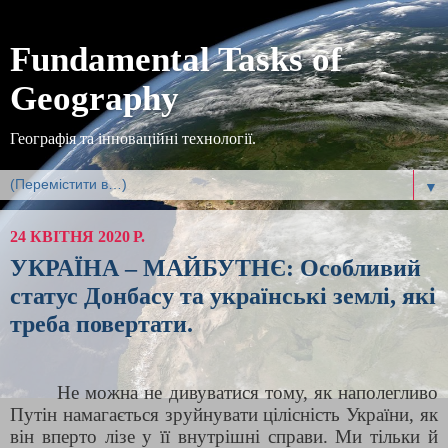
Fundamental Tasks of
Geography
Географія та інноваційні технології.
▼
24 КВІТНЯ 2020 Р.
УКРАЇНА – МАЙБУТНЄ: Особливий
статус Донбасу та українські землі, які
треба повертати.
Не можна не дивуватися тому, як наполегливо
Путін намагається зруйнувати цілісність України, як
він вперто лізе у її внутрішні справи. Ми тільки й