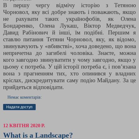
В першу чергу відмічу історію з Тетяною
Чорновол, яку всі добре знають і поважають, якщо
не рахувати таких українофобів, як Олена
Бондаренко, Олена Лукаш, Віктор Медведчук,
Давид Рабінович й інші, їм подібні. Першим я
ставлю питання Тетяни Чорновол, яку, як відомо,
звинувачують у «вбивстві», хоча доведено, що вона
непричетна до загибелі чоловіка. Знаєте, можна
кого завгодно звинуватити у чому завгодно, якщо у
цьому є потреба. У цій історії потреба є, і пов’язана
вона з прагненням тих, хто опинився у владних
кріслах, дискредитувати саму подію Майдану. За це
прийдеться відповідати.
Немає коментарів:
Надати доступ
12 КВІТНЯ 2020 Р.
What is a Landscape?