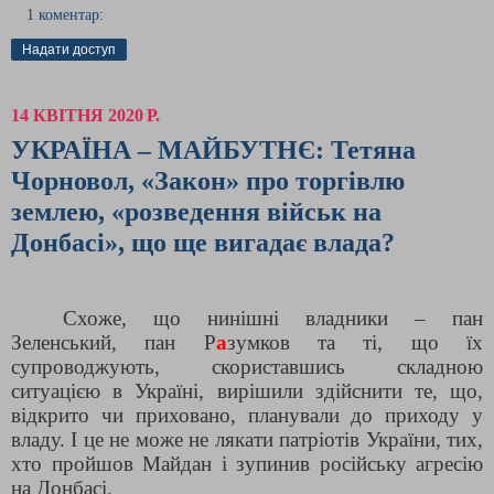
1 коментар:
Надати доступ
14 КВІТНЯ 2020 Р.
УКРАЇНА – МАЙБУТНЄ: Тетяна
Чорновол, «Закон» про торгівлю
землею, «розведення військ на
Донбасі», що ще вигадає влада?
Схоже, що нинішні владники – пан
Зеленський, пан Р
а
зумков та ті, що їх
супроводжують, скориставшись складною
ситуацією в Україні, вирішили здійснити те, що,
відкрито чи приховано, планували до приходу у
владу. І це не може не лякати патріотів України, тих,
хто пройшов Майдан і зупинив російську агресію
на Донбасі.