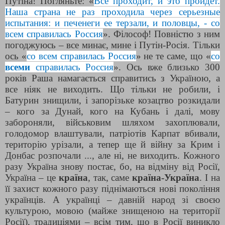
Путіна! Погляньте: «
Все проходит, и это пройдет.
Наша страна не раз проходила через серьезные
испытания: и печенеги ее терзали, и половцы, - со
всем справилась Россия
». Філософ! Повністю з ним
погоджуюсь – все минає, мине і Путін-Росія. Тільки
ось «
со всем справилась Россия
» не те саме, що «
со
всем
и
справилась Россия
». Ось вже близько 300
років Раша намагається справитись з Україною, а
все ніяк не виходить. Що тільки не робили, і
Батурин знищили, і запорізьке козацтво розкидали
– кого за Дунай, кого на Кубань і далі, мову
забороняли, військовим шляхом захоплювали,
голодомор влаштували, патріотів Карпат вбивали,
територію урізали, а тепер ще й війну за Крим і
Донбас розпочали ..., але ні, не виходить. Кожного
разу Україна знову постає, бо, на відміну від Росії,
Україна – це
країна
, так, саме
країна-Україна
. І на
її захист кожного разу піднімаються нові покоління
українців. А українці – давній народ зі своєю
культурою, мовою (майже знищеною на території
Росії), традиціями – всім тим, що в Росії виникло