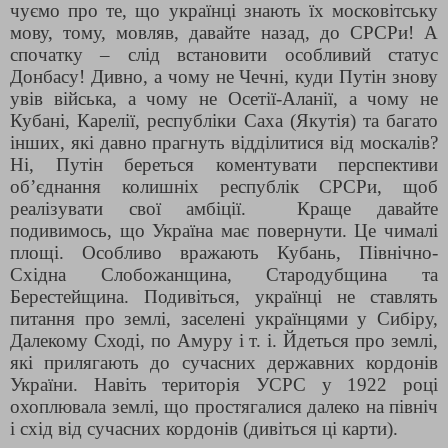
чуємо про те, що українці знають їх московітську
мову, тому, мовляв, давайте назад, до СРСРи! А
спочатку – слід встановити особливий статус
Донбасу! Дивно, а чому не Чечні, куди Путін знову
увів війська, а чому не Осетії-Аланії, а чому не
Кубані, Карелії, республіки Саха (Якутія) та багато
інших, які давно прагнуть відділитися від москалів?
Ні, Путін береться коментувати перспективи
об’єднання колишніх республік СРСРи, щоб
реалізувати свої амбіції.
Краще давайте
подивимось, що Україна має повернути. Це чималі
площі. Особливо вражають Кубань, Північно-
Східна Слобожанщина, Стародубщина та
Берестейщина. Подивіться, українці не ставлять
питання про землі, заселені українцями у Сибіру,
Далекому Сході, по Амуру і т. і. Йдеться про землі,
які прилягають до сучасних державних кордонів
України. Навіть територія УСРС у 1922 році
охоплювала землі, що простягалися далеко на північ
і схід від сучасних кордонів (дивіться ці карти).