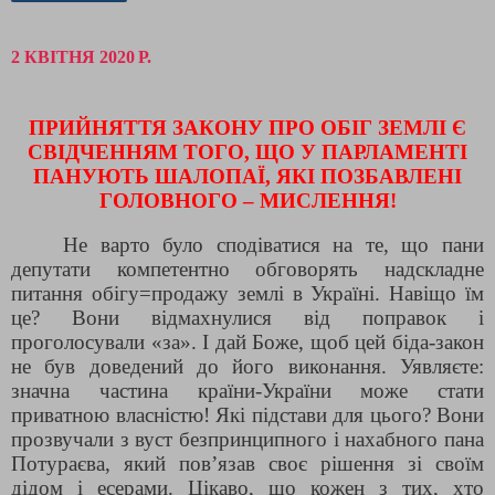
2 КВІТНЯ 2020 Р.
ПРИЙНЯТТЯ ЗАКОНУ ПРО ОБІГ ЗЕМЛІ Є
СВІДЧЕННЯМ ТОГО, ЩО У ПАРЛАМЕНТІ
ПАНУЮТЬ ШАЛОПАЇ, ЯКІ ПОЗБАВЛЕНІ
ГОЛОВНОГО – МИСЛЕННЯ!
Не варто було сподіватися на те, що пани
депутати компетентно обговорять надскладне
питання обігу=продажу землі в Україні. Навіщо їм
це? Вони відмахнулися від поправок і
проголосували «за». І дай Боже, щоб цей біда-закон
не був доведений до його виконання. Уявляєте:
значна частина країни-України може стати
приватною власністю! Які підстави для цього? Вони
прозвучали з вуст безпринципного і нахабного пана
Потураєва, який пов’язав своє рішення зі своїм
дідом і есерами. Цікаво, що кожен з тих, хто