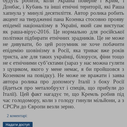
будуть робити, коли Україна поверне і Крим, і
Донбас, і Кубань та інші етнічні території, які Раша
хапнула у минулі десятиліття. Автор ролика робить
акцент на твердженні пана Козенка стосовно прояву
епідемії націоналізму в Україні, який сам виступає
як раша-вірус-2016. Це нормально для російської
політики підбирати етнічних зрадників. Це не може
не дивувати, бо цей розумник не хоче побачити
епідемію шовінізму в Росії, яка триває вже років
триста, але для таких українці, білоруси, фіни тощо
не є етнічними суб’єктами (зараз у нас можна гуляти
з цуциком, якого у мене немає, я би пройшовся з
Козенком на повідку). Не може не вражати і заява
автора ролика про допомогу Італії з боку Росії
(йдеться про металобрухт і спеців, що прибули до
Італії). Цей факт нагадує те, що Кремль робив під
час голодомору, коли з голоду гинули мільйони, а з
СРСРи до Європи везли зерно.
2 коментарі:
Надати доступ