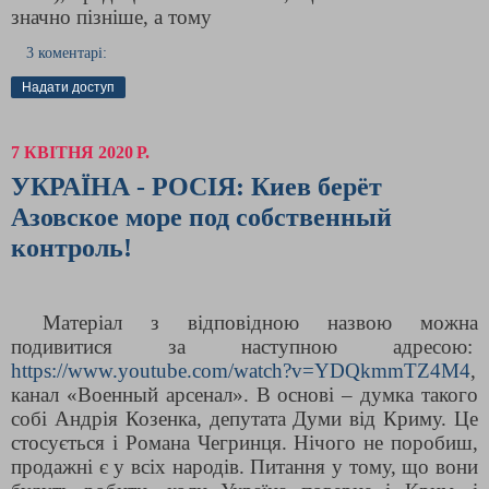
значно пізніше, а тому
3 коментарі:
Надати доступ
7 КВІТНЯ 2020 Р.
УКРАЇНА - РОСІЯ: Киев берёт
Азовское море под собственный
контроль!
М
атеріал з відповідною назвою можна
подивитися за наступною адресою:
https://www.youtube.com/watch?v=YDQkmmTZ4M4
,
канал «
Военный арсенал
». В основі – думка такого
собі Андрія Козенка, депутата Думи від Криму. Це
стосується і Романа Чегринця. Нічого не поробиш,
продажні є у всіх народів. Питання у тому, що вони