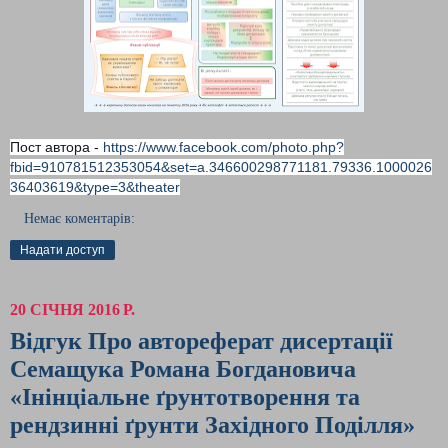
Пост автора -
https://www.facebook.com/photo.php?
fbid=910781512353054&set=a.346600298771181.79336.1000026
36403619&type=3&theater
Немає коментарів:
Надати доступ
20 СІЧНЯ 2016 Р.
Відгук Про автореферат дисертації
Семащука Романа Богдановича
«Інінціальне ґрунтотворення та
рендзинні ґрунти Західного Поділля»