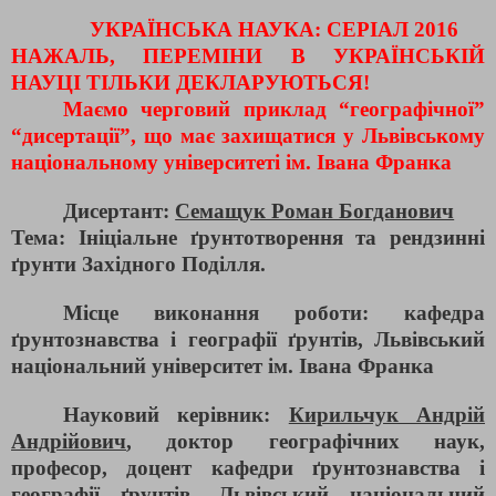
УКРАЇНСЬКА НАУКА: СЕРІАЛ 2016
НАЖАЛЬ, ПЕРЕМІНИ В УКРАЇНСЬКІЙ
НАУЦІ ТІЛЬКИ ДЕКЛАРУЮТЬСЯ!
Маємо черговий приклад “географічної”
“дисертації”, що має захищатися у Львівському
національному університеті ім. Івана Франка
Дисертант:
Семащук Роман Богданович
Тема: Ініціальне ґрунтотворення та рендзинні
ґрунти Західного Поділля.
Місце виконання роботи: кафедра
ґрунтознавства і географії ґрунтів, Львівський
національний університет ім. Івана Франка
Науковий керівник:
Кирильчук Андрій
Андрійович
, доктор географічних наук,
професор, доцент кафедри ґрунтознавства і
географії ґрунтів, Львівський національний