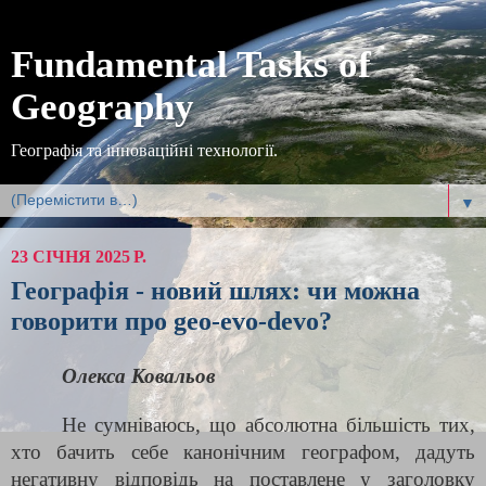
Fundamental Tasks of
Geography
Географія та інноваційні технології.
▼
23 СІЧНЯ 2025 Р.
Географія - новий шлях: чи можна
говорити про geo-evo-devo?
Олекса Ковальов
Не сумніваюсь, що абсолютна більшість тих,
хто бачить себе канонічним географом, дадуть
негативну відповідь на поставлене у заголовку