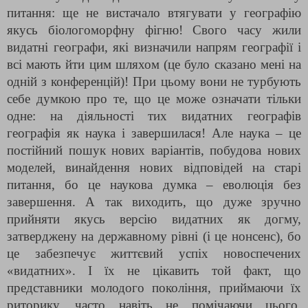
питання: ще не вистачало втягувати у географію
якусь біологоморфну фігню! Свого часу жили
видатні географи, які визначили напрям географії і
всі мають йти цим шляхом (це було сказано мені на
одній з конференцій)! При цьому вони не турбують
себе думкою про те, що це може означати тільки
одне: на діяльності тих видатних географів
географія як наука і завершилася! Але наука – це
постійний пошук нових варіантів, побудова нових
моделей, винайдення нових відповідей на старі
питання, бо це наукова думка – еволюція без
завершення. А так виходить, що дуже зручно
прийняти якусь версію видатних як догму,
затверджену на державному рівні (і це нонсенс), бо
це забезпечує життєвий успіх новоспечених
«видатних». І їх не цікавить той факт, що
представники молодого покоління, приймаючи їх
риторику, часто навіть не помічаючи цього,