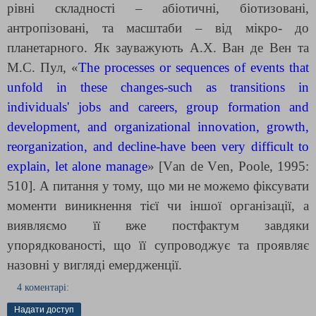
рівні складності – абіотичні, біотизовані,
антропізовані, та масштаби – від мікро- до
планетарного. Як зауважують А.Х. Ван де Вен та
М.С. Пул, «
The
processes
or
sequences of events that
unfold in these changes-such as transitions in
individuals' jobs and careers, group formation and
development, and organizational innovation, growth,
reorganization, and decline-have been very difficult to
explain, let alone manage
» [
V
an
de
V
en,
P
oole
,
1995:
510]
. А питання у тому, що ми не можемо фіксувати
моменти виникнення тієї чи іншої організації, а
виявляємо її вже постфактум завдяки
упорядкованості, що її супроводжує та проявляє
назовні у вигляді емердженції.
4 коментарі:
Надати доступ