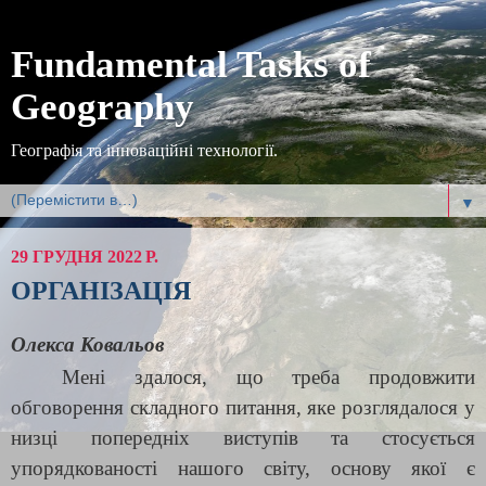
Fundamental Tasks of
Geography
Географія та інноваційні технології.
▼
29 ГРУДНЯ 2022 Р.
ОРГАНІЗАЦІЯ
Олекса Ковальов
Мені здалося, що треба продовжити
обговорення складного питання, яке розглядалося у
низці попередніх виступів та стосується
упорядкованості нашого світу, основу якої є