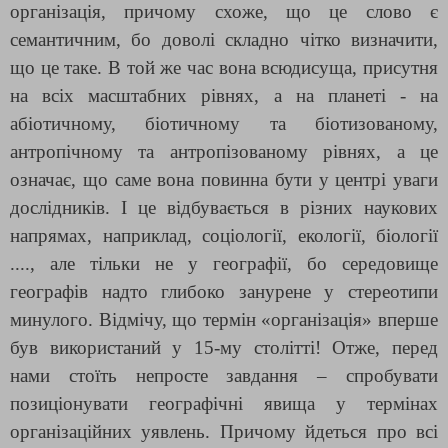
організація, причому схоже, що це слово є
семантичним, бо доволі складно чітко визначити,
що це таке. В той же час вона всюдисуща, присутня
на всіх масштабних рівнях, а на планеті - на
абіотичному, біотичному та біотизованому,
антропічному та антропізованому рівнях, а це
означає, що саме вона повинна бути у центрі уваги
дослідників. І це відбувається в різних наукових
напрямах, наприклад, соціології, екології, біології
...., але тільки не у географії, бо середовище
географів надто глибоко занурене у стереотипи
минулого. Відмічу, що термін «організація» вперше
був використаний у 15-му столітті! Отже, перед
нами стоїть непросте завдання – спробувати
позиціонувати географічні явища у термінах
організаційних уявлень. Причому йдеться про всі