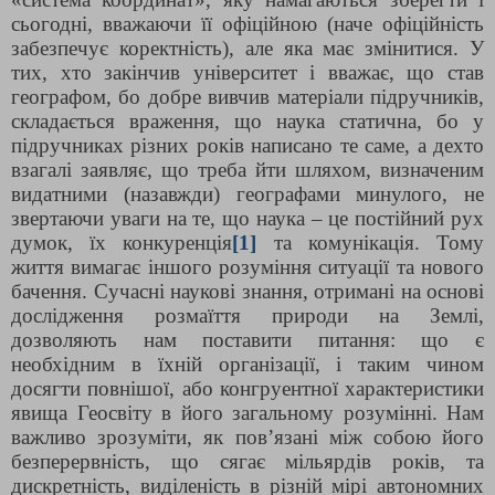
сьогодні, вважаючи її офіційною (наче офіційність
забезпечує коректність), але яка має змінитися. У
тих, хто закінчив університет і вважає, що став
географом, бо добре вивчив матеріали підручників,
складається враження, що наука статична, бо у
підручниках різних років написано те саме, а дехто
взагалі заявляє, що треба йти шляхом, визначеним
видатними (назавжди) географами минулого, не
звертаючи уваги на те, що наука – це постійний рух
думок, їх конкуренція
[1]
та комунікація. Тому
життя вимагає іншого розуміння ситуації та нового
бачення. Сучасні наукові знання, отримані на основі
дослідження розмаїття природи на Землі,
дозволяють нам поставити питання: що є
необхідним в їхній організації, і таким чином
досягти повнішої, або конгруентної характеристики
явища Геосвіту в його загальному розумінні. Нам
важливо зрозуміти, як пов’язані між собою його
безперервність, що сягає мільярдів років, та
дискретність, виділеність в різній мірі автономних