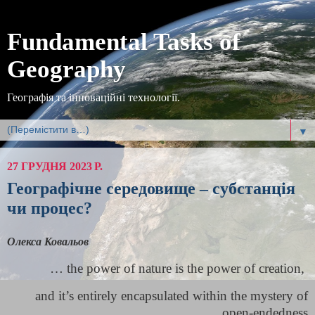
Fundamental Tasks of
Geography
Географія та інноваційні технології.
▼
27 ГРУДНЯ 2023 Р.
Географічне середовище – субстанція
чи процес?
Олекса Ковальов
… the power of nature is the power of creation,
and it’s entirely encapsulated within the mystery of
open-endedness