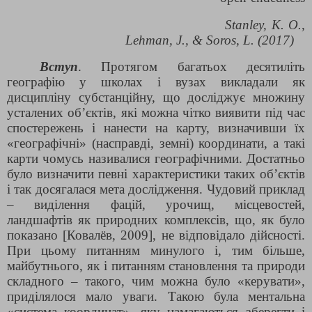
Stanley, K. O.,
Lehman, J., & Soros, L. (2017)
Вступ
. Протягом багатьох десятиліть
географію у школах і вузах викладали як
дисципліну субстанційну, що досліджує множину
усталених об’єктів, які можна чітко виявити під час
спостережень і нанести на карту, визначивши їх
«географічні» (насправді, земні) координати, а такі
карти чомусь називалися географічними. Достатньо
було визначити певні характеристики таких об’єктів
і так досягалася мета дослідження. Чудовий приклад
– виділення фацій, урочищ, місцевостей,
ландшафтів як природних комплексів, що, як було
показано [Ковалёв, 2009], не відповідало дійсності.
При цьому питанням минулого і, тим більше,
майбутнього, як і питанням становлення та природи
складного – такого, чим можна було «керувати»,
приділялося мало уваги. Такою була ментальна
«система координат», яку намагаються зберегти і