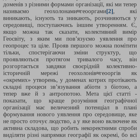
доменів з різними формами організації, які ми тепер
називаємо геохолонами
≈
геооргами
[2]
, які
виникають, існують та зникають, розчиняються у
середовищі, поступаючись іншим утворенням. Є,
якщо можна так сказати, колективний вимір
Геосвіту, з яким ми пов’язуємо уявлення про
геопроцес та ціле. Прояв першого можна помітити
тільки, спостерігаючи зміни структур, що
проявляються протягом тривалого часу, він
розгортається завдяки своєрідній колективно-
історичній мережі геохолонів
≈
геооргів як
«окремих» утворень, у доменах котрих протікають
складні процеси зв’язування абіоти з біотою, а
тепер вже й з антропотою. Мета цієї статті -
показати, що краще розуміння географічної
організації має величезний потенціал в плані
формування нового уявлення про середовище, яке
не просто оточує людство, а у яке воно включене як
активна складова, що робить некоректними спроби
виділяти різні напрямки географії як окремі, бо всі