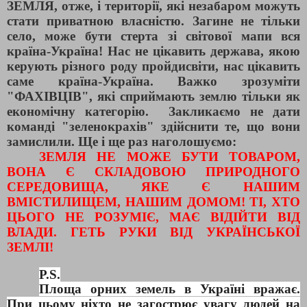
ЗЕМЛЯ, отже, і території, які незабаром можуть
стати приватною власністю. Загине не тільки
село, може бути стерта зі світової мапи вся
країна-Україна! Нас не цікавить держава, якою
керують різного роду пройдисвіти, нас цікавить
саме країна-Україна. Важко зрозуміти
"ФАХІВЦІВ", які сприймають землю тільки як
економічну категорію. Закликаємо не дати
команді "зеленокрахів" здійснити те, що вони
замислили. Ще і ще раз наголошуємо:
ЗЕМЛЯ НЕ МОЖЕ БУТИ ТОВАРОМ,
ВОНА Є СКЛАДОВОЮ ПРИРОДНОГО
СЕРЕДОВИЩА, ЯКЕ Є НАШИМ
ВМІСТИЛИЩЕМ, НАШИМ ДОМОМ! ТІ, ХТО
ЦЬОГО НЕ РОЗУМІЄ, МАЄ ВІДІЙТИ ВІД
ВЛАДИ. ГЕТЬ РУКИ ВІД УКРАЇНСЬКОЇ
ЗЕМЛІ!
P.S.
Площа орних земель в Україні вражає.
При цьому ніхто не загострює увагу людей на