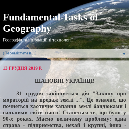
Fundamental Tasks of
Geography
Географія та інноваційні технології.
▼
13 ГРУДНЯ 2019 Р.
ШАНОВНІ УКРАЇНЦІ!
31 грудня закінчується дія "Закону про
мораторій на продаж землі ...". Це означає, що
почнеться хаотичне хапання землі бандюками і
сильними світу сього! Станеться те, що було у
90-х роках. Маємо величезну проблему: одна
справа - підприємства, нехай і крупні, інша -