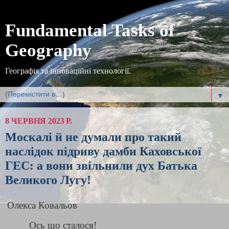
Fundamental Tasks of
Geography
Географія та інноваційні технології.
▼
8 ЧЕРВНЯ 2023 Р.
Москалі й не думали про такий
наслідок підриву дамби Каховської
ГЕС: а вони звільнили дух Батька
Великого Лугу!
Олекса Ковальов
Ось що сталося!