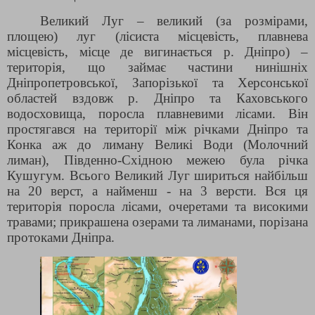
Великий Луг – великий (за розмірами,
площею) луг (лісиста місцевість, плавнева
місцевість, місце де вигинається р. Дніпро) –
територія, що займає частини нинішніх
Дніпропетровської, Запорізької та Херсонської
областей вздовж р. Дніпро та Каховського
водосховища, поросла плавневими лісами. Він
простягався на території між річками Дніпро та
Конка аж до лиману Великі Води (Молочний
лиман), Південно-Східною межею була річка
Кушугум. Всього Великий Луг шириться найбільш
на 20 верст, а найменш - на 3 версти. Вся ця
територія поросла лісами, очеретами та високими
травами; прикрашена озерами та лиманами, порізана
протоками Дніпра.