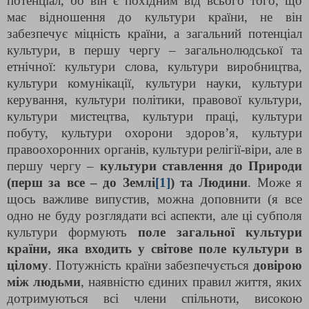
потенціал, бо він є похідним від всього того, що
має відношення до культури країни, не він
забезпечує міцність країни, а загальний потенціал
культури, в першу чергу – загальнолюдської та
етнічної: культури слова, культури виробництва,
культури комунікації, культури науки, культури
керування, культури політики, правової культури,
культури мистецтва, культури праці, культури
побуту, культури охорони здоров’я, культури
правоохоронних органів, культури релігії-віри, але в
першу чергу –
культури ставлення до Природи
(перш за все – до Землі
[1]
) та Людини
. Може я
щось важливе випустив, можна доповнити (я все
одно не буду розглядати всі аспекти, але ці субполя
культури формують
поле загальної культури
країни, яка входить у світове поле культури в
цілому
. Потужність країни забезпечується
довірою
між людьми
, наявністю єдиних правил життя, яких
дотримуються всі члени спільноти, високою