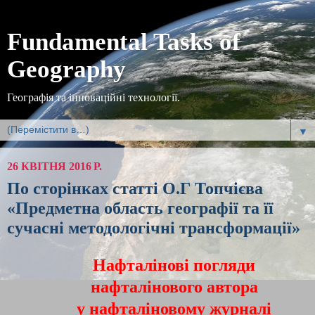
Fundamental Tasks of
Geography
Географія та інноваційні технології.
▼
26 КВІТНЯ 2016 Р.
По сторінках статті О.Г Топчієва
«Предметна область географії та її
сучасні методологічні трансформації»
Нафталінові погляди
нафталінового автора
у нафталіновому журналі