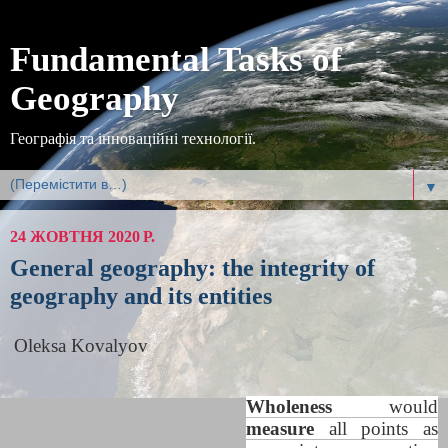
Fundamental Tasks of
Geography
Географія та інноваційні технології.
▼
24 ЖОВТНЯ 2020 Р.
General geography: the integrity of
geography and its entities
Oleksa Kovalyov
Wholeness
would
measure
all points as