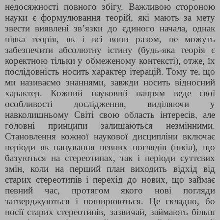
недосяжності повного збігу. Важливою стороною
науки є формулювання теорій, які мають за мету
звести виявлені зв’язки до єдиного начала, однак
ніяка теорія, як і всі вони разом, не можуть
забезпечити абсолютну істину (будь-яка теорія є
коректною тільки у обмеженому контексті), отже, їх
послідовність носить характер ітерацій. Тому те, що
ми називаємо знаннями, завжди носить відносний
характер. Кожний науковий напрям веде свої
особливості дослідження, виділяючи у
навколишньому Світі свою область інтересів, але
головні принципи залишаються незмінними.
Становлення кожної наукової дисципліни включає
періоди як панування певних поглядів (шкіл), що
базуються на стереотипах, так і періоди суттєвих
змін, коли на перший план виходить відхід від
старих стереотипів і перехід до нових, що займає
певний час, протягом якого нові погляди
затверджуються і поширюються. Це складно, бо
носії старих стереотипів, зазвичай, займають більш