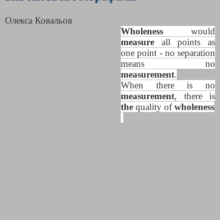
Олекса Ковальов
Wholeness
would
measure
all points as
one point - no separation
means no
measurement
.
When there is no
measurement
, there is
the
quality of
wholeness