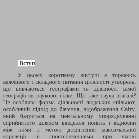
Вступ
У цьому короткому виступі я торкаюсь
важливого і складного питання цілісності утворень,
що вивчаються географами та цілісності самої
географії як наукової гілки. Що таке наука взагалі?
Це особлива форма діяльності людських спільнот,
особливий підхід до бачення, відображення Світу,
який базується на ментальному упорядкуванні
сприйнятого шляхом введення понять і відносин
між ними з метою досягнення максимальної
кореляції зі спостереженнями при умові