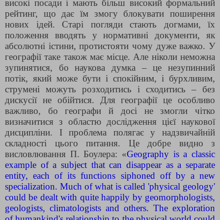
високі посади і мають більш високий формальний
рейтинг, що дає їм змогу блокувати поширення
нових ідей. Старі погляди стають догмами, їх
положення вводять у нормативні документи, як
абсолютні істини, протистояти чому дуже важко. У
географії таке також має місце. Але ніколи неможна
зупинятися, бо наукова думка – це незупинний
потік, який може бути і спокійним, і бурхливим,
струмені можуть розходитись і сходитись – без
дискусії не обійтися. Для географії це особливо
важливо, бо географи й досі не змогли чітко
визначитися з областю дослідження цієї наукової
дисципліни. І проблема полягає у надзвичайній
складності цього питання. Це добре видно з
висловлювання П. Боулера: «
Geography is a classic
example of a subject that can disappear as a separate
entity, each of its functions siphoned off by a new
specialization
.
Much of what is called 'physical geology'
could be dealt with quite happily by geomorphologists,
geologists, climatologists and others. The exploration
of humankind's relationship to the physical world could