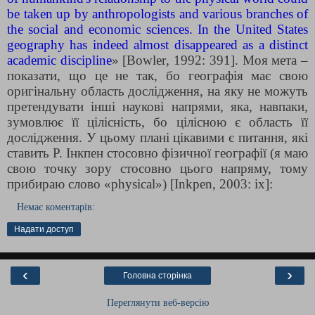
be taken up by anthropologists and various branches of
the social and economic sciences. In the United States
geography has indeed almost disappeared as a distinct
academic discipline
» [
Bowler
, 1992: 391]. Моя мета –
показати, що це не так, бо географія має свою
оригінальну область дослідження, на яку не можуть
претендувати інші наукові напрями, яка, навпаки,
зумовлює її цілісність, бо цілісною є область її
дослідження. У цьому плані цікавими є питання, які
ставить Р. Інкпен стосовно фізичної географії (я маю
свою точку зору стосовно цього напряму, тому
прибираю слово «
physical
») [
Inkpen
, 2003: іх]:
Немає коментарів:
Надати доступ
‹
›
Головна сторінка
Переглянути веб-версію