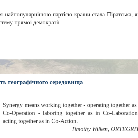
 найпопулярнішою партією країни стала Піратська, я
стему прямої демократії.
сть географічного середовища
Synergy means working together - operating together as 
Co-Operation - laboring together as in Co-Laboration
acting together as in Co-Action.
Timothy Wilken, ORTEGRI