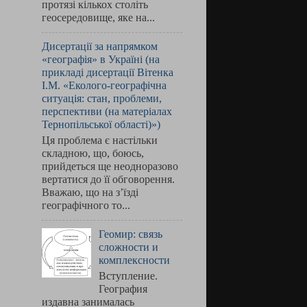
протязі кількох століть
геосередовище, яке на...
Дисертації за напрямком
«географія» в Україні (на
прикладі дисертації Вітенка
І.М. «Еколого-географічна
ситуація: стан, проблеми,
перспективи (на матеріалах
Тернопільської області)»)
Ця проблема є настільки
складною, що, боюсь,
прийдеться ще неодноразово
вертатися до її обговорення.
Вважаю, що на з’їзді
географічного то...
Геомир: связь
сложности и
комплексности
Вступление.
География
издавна занималась