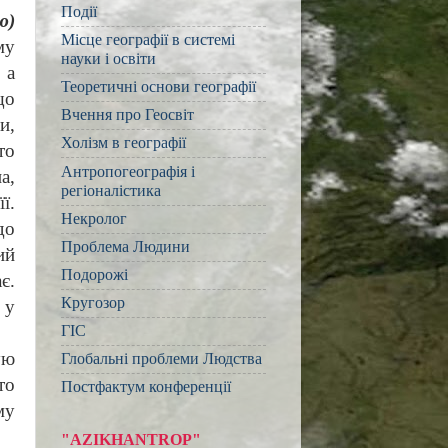
Події
ю)
Місце географії в системі
му
науки і освіти
 а
Теоретичні основи географії
що
Вчення про Геосвіт
и,
Холізм в географії
то
Антропогеографія і
а,
регіоналістика
ї.
Некролог
до
Проблема Людини
ий
Подорожі
є.
Кругозор
 у
ГІС
ую
Глобальні проблеми Людства
то
Постфактум конференції
му
"AZIKHANTROP"