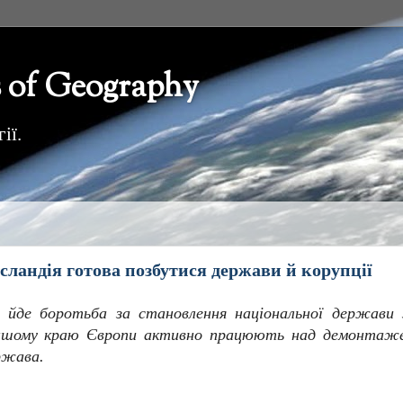
 of Geography
ії.
Ісландія готова позбутися держави й корупції
і йде боротьба за становлення національної держави 
іншому краю Європи активно працюють над демонтаж
ржава.