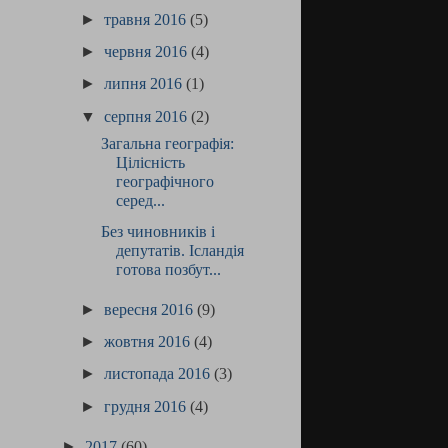
►
травня 2016
(5)
►
червня 2016
(4)
►
липня 2016
(1)
▼
серпня 2016
(2)
Загальна географія:
Цілісність
географічного
серед...
Без чиновників і
депутатів. Ісландія
готова позбут...
►
вересня 2016
(9)
►
жовтня 2016
(4)
►
листопада 2016
(3)
►
грудня 2016
(4)
►
2017
(60)