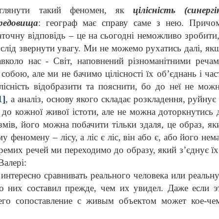
зглянути такий феномен, як
цілісність (синергі
ередовища
: географ має справу саме з нею. Причо
аточну відповідь – це на сьогодні неможливо зробити,
і слід звернути увагу. Ми не можемо рухатись далі, як
вколо нас - Світ, наповнений різноманітними речам
обою, але ми не бачимо цілісності їх об’єднань і час
лісність відобразити та пояснити, бо до неї не можн
1]
, а аналіз, основу якого складає розкладення, руйнує ї
 до кожної живої істоти, але не можна доторкнутись 
змів, його можна побачити тільки здаля, це образ, як
у феномену – лісу, а ліс є ліс, він або є, або його нема
кремих речей ми переходимо до образу, який з’єднує їх
Валері:
интересно сравнивать реального человека или реальн
о них составил прежде, чем их увидел. Даже если э
его сопоставление с живым объектом может кое-че