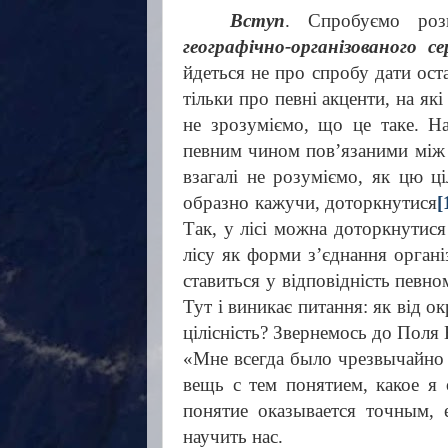
Вступ
. Спробуємо ро
географічно-організованого с
йдеться не про спробу дати ост
тільки про певні акценти, на як
не зрозуміємо, що це таке. На
певним чином пов’язаними між с
взагалі не розуміємо, як цю ці
образно кажучи, доторкнутися
[
Так, у лісі можна доторкнутися
лісу як форми з’єднання органі
ставиться у відповідність певном
Тут і виникає питання: як від о
цілісність? Звернемось до Поля 
«
Мне всегда было чрезвычайно 
вещь с тем понятием, какое я 
понятие оказывается точным, 
научить нас.