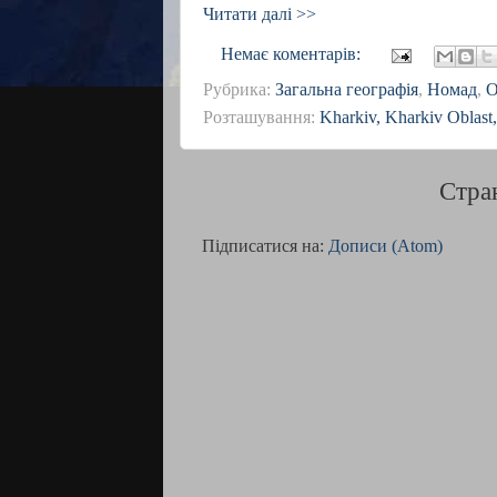
Читати далі >>
Немає коментарів:
Рубрика:
Загальна географія
,
Номад
,
О
Розташування:
Kharkiv, Kharkiv Oblast
Стра
Підписатися на:
Дописи (Atom)