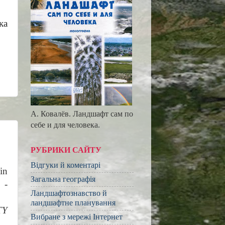
ка
А. Ковалёв. Ландшафт сам по
себе и для человека.
РУБРИКИ САЙТУ
Відгуки й коментарі
in
Загальна географія
 -
Ландшафтознавство й
ландшафтне планування
TY
Вибране з мережі Інтернет