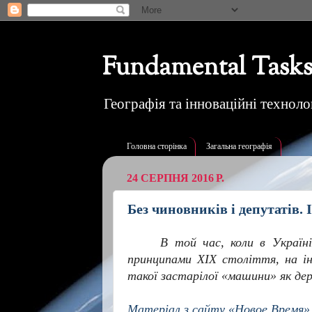
Fundamental Tasks
Географія та інноваційні технолог
Головна сторінка
Загальна географія
24 СЕРПНЯ 2016 Р.
Без чиновників і депутатів. 
В той час, коли в Україн
принципами ХІХ століття, на 
такої застарілої «машини» як де
Матеріал з сайту «Новое Время»