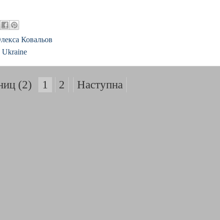
лекса Ковальов
, Ukraine
ниц (2)
1
2
Наступна