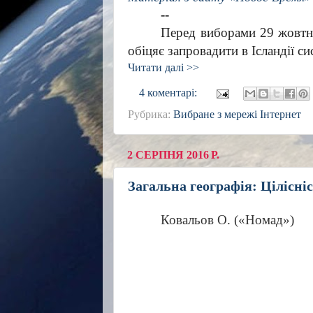
--
Перед виборами 29 жовтня
обіцяє запровадити в Ісландії си
Читати далі >>
4 коментарі:
Рубрика:
Вибране з мережі Інтернет
2 СЕРПНЯ 2016 Р.
Загальна географія: Цілісні
Ковальов О. («Номад»)