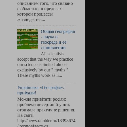
описанием того, что связано
с областью, в пределах
которой процессы
жизнедеятел...
Общая география
- наука о
геосреде и её
становлении
All scientists
accept that the way we practice
our science is limited almost
exclusively by our " myths ".
These myths work as li...
Українська «Географія»:
приїхали!
Можна привітати росіян:
проблема дисертацій у них
отримала практичне рішення.
На сайті
http://news.rambler.ru/18398674
/ розповідається, ...