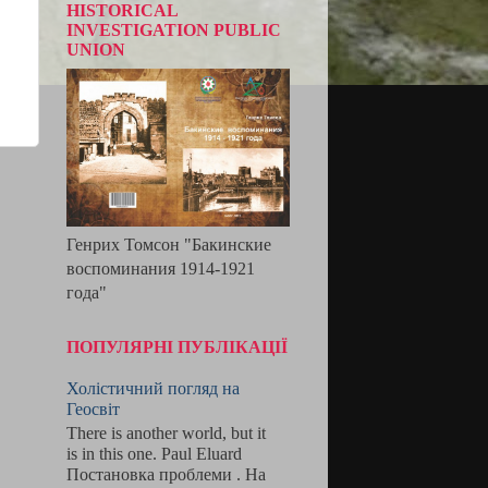
HISTORICAL
INVESTIGATION PUBLIC
UNION
Генрих Томсон "Бакинские
воспоминания 1914-1921
года"
ПОПУЛЯРНІ ПУБЛІКАЦІЇ
Холістичний погляд на
Геосвіт
There is another world, but it
is in this one. Paul Eluard
Постановка проблеми . На