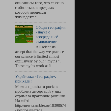
описанием того, что связано
с областью, в пределах
которой процессы
жизнедеятел...
Общая география
- наука о
геосреде и её
становлении
All scientists
accept that the way we practice
our science is limited almost
exclusively by our " myths ".
These myths work as li...
Українська «Географія»:
приїхали!
Можна привітати росіян:
проблема дисертацій у них
отримала практичне рішення.
На сайті
http://news.rambler.ru/18398674
/ розповідається, ...