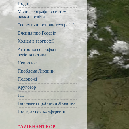
Події
Місце географії в системі
науки і освіти
Теоретичні основи географії
Вчення про Геосвіт
Холізм в географії
Антропогеографія і
регіоналістика
Некролог
Проблема Людини
Подорожі
Кругозор
ГІС
Глобальні проблеми Людства
Постфактум конференції
"AZIKHANTROP"