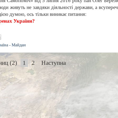
ання Самопоміч» від 5 липня 2016 року пан Олег Берез
юди живуть не завдяки діяльності держави, а всупереч
ією думою, ось тільки виникає питання:
теренах України?
раїна - Майдан
ниц (2)
1
2
Наступна