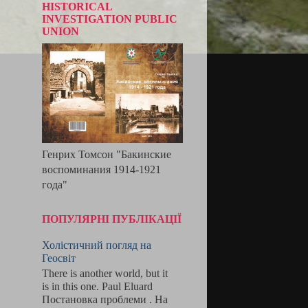
HISTORICAL
INVESTIGATION PUBLIC
UNION
Генрих Томсон "Бакинские
воспоминания 1914-1921
года"
ПОПУЛЯРНІ ПУБЛІКАЦІЇ
Холістичний погляд на
Геосвіт
There is another world, but it
is in this one. Paul Eluard
Постановка проблеми . На