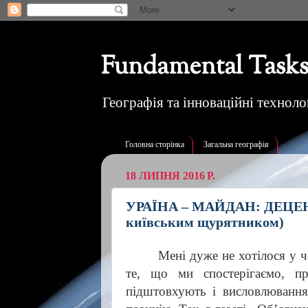
Fundamental Tasks
Географія та інноваційні технолог
Головна сторінка
Загальна географія
18 ЛИПНЯ 2016 Р.
УРАЇНА – МАЙДАН: ДЕЦЕНТ
київським щурятником)
Мені дуже не хотілося у ч
те, що ми спостерігаємо, п
підштовхують і висловлювання 