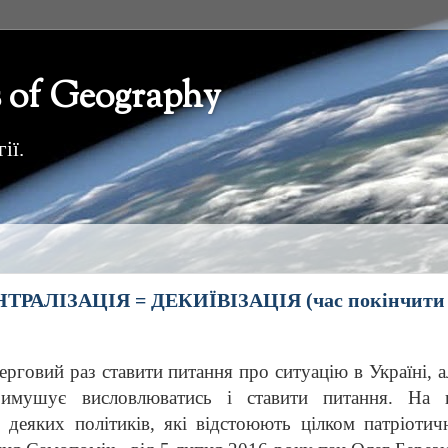
 of Geography
ії.
РАЛІЗАЦІЯ = ДЕКИЇВІЗАЦІЯ (час покінчити 
ерговий раз ставити питання про ситуацію в Україні, а
римушує висловлюватись і ставити питання. На 
деяких політиків, які відстоюють цілком патріотич