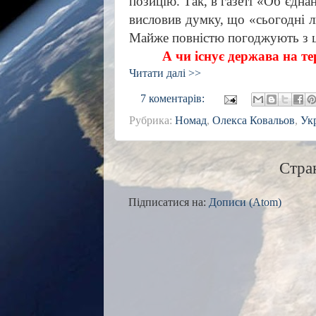
позицію. Так, в газеті «Об’єдн
висловив думку, що «сьогодні л
Майже повністю погоджують з ц
А чи існує держава на 
Читати далі >>
7 коментарів:
Рубрика:
Номад
,
Олекса Ковальов
,
Ук
Стра
Підписатися на:
Дописи (Atom)