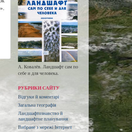
юк
».
А. Ковалёв. Ландшафт сам по
себе и для человека.
РУБРИКИ САЙТУ
Відгуки й коментарі
Загальна географія
Ландшафтознавство й
ландшафтне планування
Вибране з мережі Інтернет