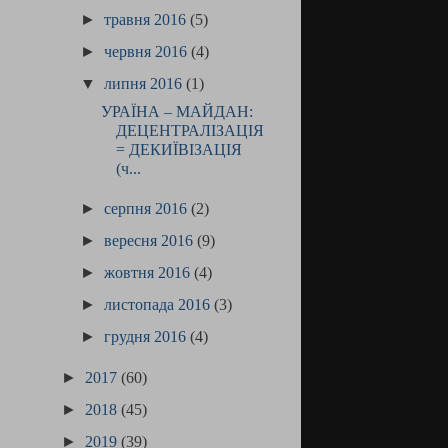
►
травня 2016
(5)
►
червня 2016
(4)
▼
липня 2016
(1)
УРАЇНА – МАЙДАН:
ДЕЦЕНТРАЛІЗАЦІЯ
= ДЕКИЇВІЗАЦІЯ
(ч...
►
серпня 2016
(2)
►
вересня 2016
(9)
►
жовтня 2016
(4)
►
листопада 2016
(3)
►
грудня 2016
(4)
►
2017
(60)
►
2018
(45)
►
2019
(39)