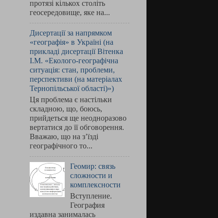
протязі кількох століть
геосередовище, яке на...
Дисертації за напрямком
«географія» в Україні (на
прикладі дисертації Вітенка
І.М. «Еколого-географічна
ситуація: стан, проблеми,
перспективи (на матеріалах
Тернопільської області)»)
Ця проблема є настільки
складною, що, боюсь,
прийдеться ще неодноразово
вертатися до її обговорення.
Вважаю, що на з’їзді
географічного то...
Геомир: связь
сложности и
комплексности
Вступление.
География
издавна занималась