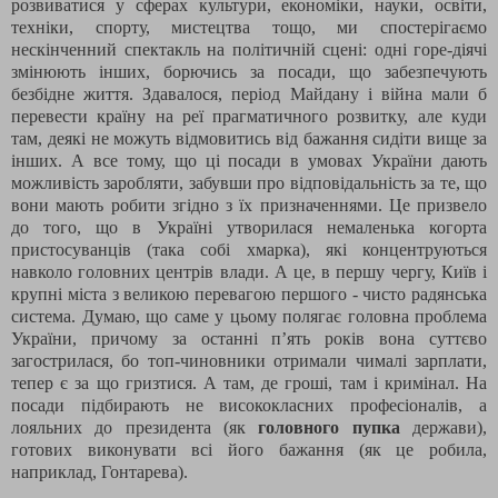
розвиватися у сферах культури, економіки, науки, освіти,
техніки, спорту, мистецтва тощо, ми спостерігаємо
нескінченний спектакль на політичній сцені: одні горе-діячі
змінюють інших, борючись за посади, що забезпечують
безбідне життя. Здавалося, період Майдану і війна мали б
перевести країну на реї прагматичного розвитку, але куди
там, деякі не можуть відмовитись від бажання сидіти вище за
інших. А все тому, що ці посади в умовах України дають
можливість заробляти, забувши про відповідальність за те, що
вони мають робити згідно з їх призначеннями. Це призвело
до того, що в Україні утворилася немаленька когорта
пристосуванців (така собі хмарка), які концентруються
навколо головних центрів влади. А це, в першу чергу, Київ і
крупні міста з великою перевагою першого - чисто радянська
система. Думаю, що саме у цьому полягає головна проблема
України, причому за останні п’ять років вона суттєво
загострилася, бо топ-чиновники отримали чималі зарплати,
тепер є за що гризтися. А там, де гроші, там і кримінал. На
посади підбирають не висококласних професіоналів, а
лояльних до президента (як
головного пупка
держави),
готових виконувати всі його бажання (як це робила,
наприклад, Гонтарева).