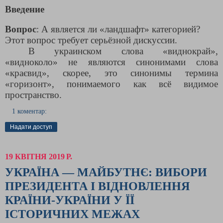
Введение
Вопрос
: А является ли «ландшафт» категорией?
Этот вопрос требует серьёзной дискуссии.
В украинском слова «виднокрай»,
«видноколо» не являются синонимами слова
«краєвид», скорее, это синонимы термина
«горизонт», понимаемого как всё видимое
пространство.
1 коментар:
Надати доступ
19 КВІТНЯ 2019 Р.
УКРАЇНА — МАЙБУТНЄ: ВИБОРИ
ПРЕЗИДЕНТА І ВІДНОВЛЕННЯ
КРАЇНИ-УКРАЇНИ У ЇЇ
ІСТОРИЧНИХ МЕЖАХ