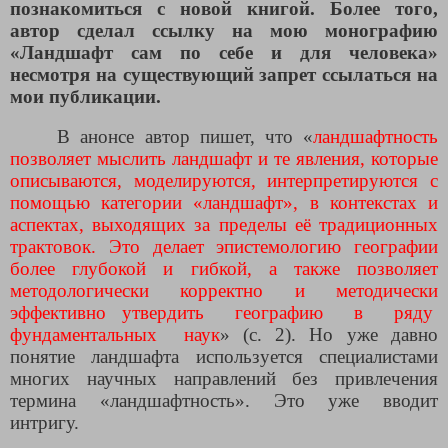
познакомиться с новой книгой. Более того,
автор сделал ссылку на мою монографию
«Ландшафт сам по себе и для человека»
несмотря на существующий запрет ссылаться на
мои публикации.
В анонсе автор пишет, что «
ландшафтность
позволяет мыслить ландшафт и те явления, которые
описываются, моделируются, интерпретируются с
помощью категории «ландшафт», в контекстах и
аспектах, выходящих за пределы её традиционных
трактовок. Это делает эпистемологию географии
более глубокой и гибкой, а также позволяет
методологически корректно и методически
эффективно утвердить географию в ряду
фундаментальных наук
» (с. 2). Но уже давно
понятие ландшафта используется специалистами
многих научных направлений без привлечения
термина «ландшафтность». Это уже вводит
интригу.