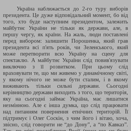
Україна наближається до 2-го туру виборів
президента. Це дуже відповідальний момент, бо від
того, хто буде наступним президентом, залежить
майбутнє України не тільки як держави, але, в
першу чергу, як країни. На жаль, люди поставлені
перед вибором: залишити Порошенка, який грав
президента всі п'ять років, чи Зеленського, який
може перетворити всю Україну на сцену для
спектаклю. А майбутнє України слід повив'язувати
виключно з її розвитком. При цьому слід
враховувати те, що ми живемо у динамічному світі,
у якому нічого не може бути сталим, і в якому
виживають тільки сильні держави. Сьогодні
керівництво держави виходить з того, що територія,
яку на сьогодні займає Україна, має лишатися
незмінною. Але є інша думка, що слід працювати
над питанням повернення етнічних територій. Її
підтримує і Олег Соскін, з чим його і вітаю, хоча,
звісно, слід говорити не “до Дону”, а “по Кавказ”.
Так, по мірі послаблення Росії (поки що не буду