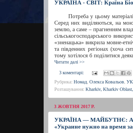
УКРАЇНА - СВІТ: Країна Біо
Потреба у цьому матеріал
Серед них виділяються, на мою
землю, а саме – прагненням вла
сільськогосподарського викорис
«зненацька» викрила мовне-етніч
та південних регіонах (хоча си
тому хотілося б поділитися деяк
Читати далі >>
3 коментарі:
Рубрика:
Номад
,
Олекса Ковальов
,
УК
Розташування:
Kharkiv, Kharkiv Oblast
3 ЖОВТНЯ 2017 Р.
УКРАЇНА — МАЙБУТНЄ: Андр
«Украине нужно на время за