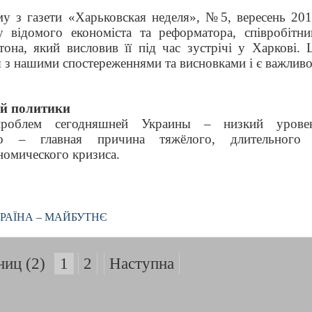
му з газети «
Харьковская неделя
», №5, вересень 201
 відомого економіста та реформатора, співробітни
она, який висловив її під час зустрічі у Харкові. 
ся з нашими спостереженнями та висновками і є важлив
ой политики
роблем сегодняшней Украины – низкий урове
то – главная причина тяжёлого, длительного
номического кризиса.
РАЇНА – МАЙБУТНЄ
ниц (2)
1
2
Наступна