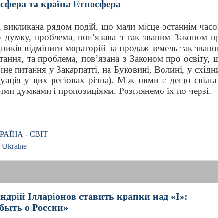
сфера та країна Етносфера
і викликана рядом подій, що мали місце останнім часо
 думку, проблема, пов’язана з так званим Законом п
дників відмінити мораторій на продаж земель так звано
тання, та проблема, пов’язана з Законом про освіту, 
не питання у Закарпатті, на Буковині, Волині, у східн
туація у цих регіонах різна). Між ними є дещо спільн
ими думками і пропозиціями. Розглянемо їх по черзі.
РАЇНА - СВІТ
, Ukraine
ій Ілларіонов ставить крапки над «І»:
быть о России»