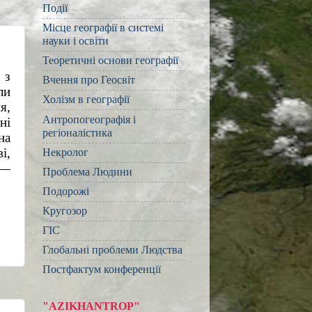
Події
Місце географії в системі
науки і освіти
Теоретичні основи географії
з 
Вчення про Геосвіт
и 
Холізм в географії
, 
Антропогеографія і
і 
регіоналістика
а 
, 
Некролог
— 
Проблема Людини
Подорожі
Кругозор
ГІС
Глобальні проблеми Людства
Постфактум конференції
"AZIKHANTROP"