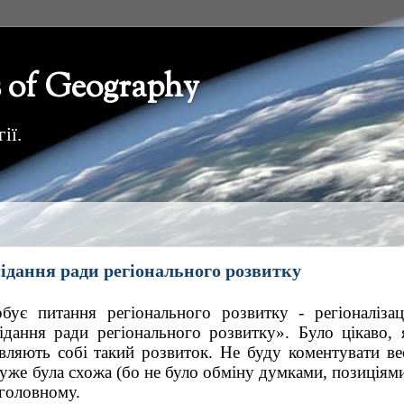
 of Geography
ії.
ання ради регіонального розвитку
ує питання регіонального розвитку - регіоналізації
дання ради регіонального розвитку». Було цікаво, я
вляють собі такий розвиток. Не буду коментувати вес
дуже була схожа (бо не було обміну думками, позиціями)
 головному.