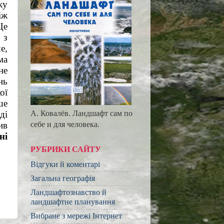
у 
ж 
е 
з 
, 
а 
е 
ь 
ї 
е 
А. Ковалёв. Ландшафт сам по
і 
себе и для человека.
в 
і 
РУБРИКИ САЙТУ
Відгуки й коментарі
Загальна географія
Ландшафтознавство й
ландшафтне планування
Вибране з мережі Інтернет