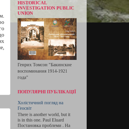
HISTORICAL
INVESTIGATION PUBLIC
UNION
м.
ро
го
що
их
е,
Генрих Томсон "Бакинские
воспоминания 1914-1921
года"
ПОПУЛЯРНІ ПУБЛІКАЦІЇ
Холістичний погляд на
Геосвіт
There is another world, but it
is in this one. Paul Eluard
Постановка проблеми . На