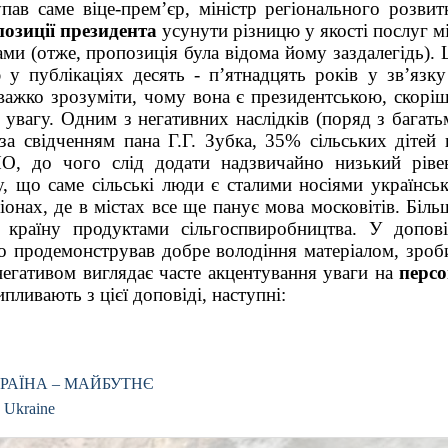
пав саме віце-прем’єр, міністр регіонального розвитк
озиції президента
 усунути різницю у якості послуг мі
ми (отже, пропозиція була відома йому заздалегідь). Ц
у публікаціях десять - п’ятнадцять років у зв’язку 
 важко зрозуміти, чому вона є президентською, скоріше
 увагу. Одним з негативних наслідків (поряд з багатьм
 за свідченням пана Г.Г. Зубка, 35% сільських дітей н
, до чого слід додати надзвичайно низький рівен
, що саме сільські люди є сталими носіями українсько
іонах, де в містах все ще панує мова московітів. Більш
є країну продуктами сільгоспвиробництва. У доповід
о продемонстрував добре володіння матеріалом, зроби
негативом виглядає часте акцентування уваги на 
персон
випливають з цієї доповіді, наступні:
РАЇНА – МАЙБУТНЄ
, Ukraine