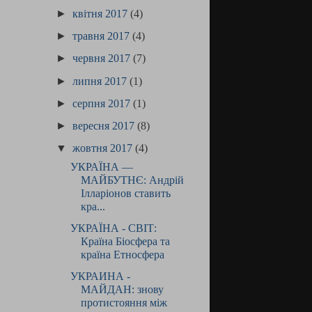
►
квітня 2017
(4)
►
травня 2017
(4)
►
червня 2017
(7)
►
липня 2017
(1)
►
серпня 2017
(1)
►
вересня 2017
(8)
▼
жовтня 2017
(4)
УКРАЇНА —
МАЙБУТНЄ: Андрій
Ілларіонов ставить
кра...
УКРАЇНА - СВІТ:
Країна Біосфера та
країна Етносфера
УКРАИНА -
МАЙДАН: знову
протистояння між