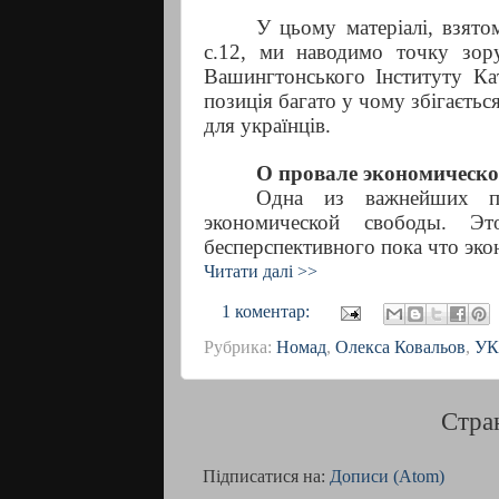
У цьому матеріалі, взято
с.12, ми наводимо точку зору
Вашингтонського Інституту Кат
позиція багато у чому збігаєть
для українців.
О провале экономическ
Одна из важнейших п
экономической свободы. Э
бесперспективного пока что эко
Читати далі >>
1 коментар:
Рубрика:
Номад
,
Олекса Ковальов
,
УК
Стра
Підписатися на:
Дописи (Atom)