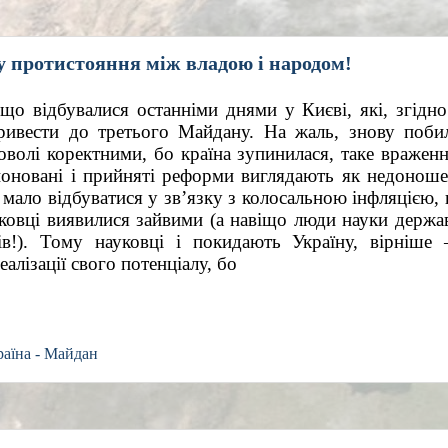
протистояння між владою і народом!
 що відбувалися останніми днями у Києві, які, згідно 
ривести до третього Майдану. На жаль, знову побил
волі коректними, бо країна зупинилася, таке враження
оновані і прийняті реформи виглядають як недоношен
 мало відбуватися у зв’язку з колосальною інфляцією, н
овці виявилися зайвими (а навіщо люди науки державі
в!). Тому науковці і покидають Україну, вірніше 
лізації свого потенціалу, бо 
раїна - Майдан