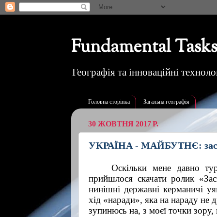
Fundamental Tasks
Географія та інноваційні технолог
Головна сторінка
Загальна географія
30 ЖОВТНЯ 2017 Р.
УКРАЇНА - МАЙБУТНЄ: засід
Оскільки мене давно турб
прийшлося скачати ролик «Засі
нинішні державні керманичі уя
хід «наради», яка на нараду не 
зупинюсь на, з моєї точки зору,