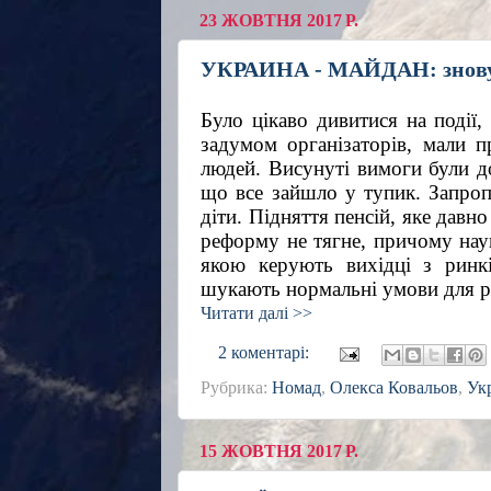
23 ЖОВТНЯ 2017 Р.
УКРАИНА - МАЙДАН: знову 
Було цікаво дивитися на події,
задумом організаторів, мали п
людей. Висунуті вимоги були до
що все зайшло у тупик. Запроп
діти. Підняття пенсій, яке давно
реформу не тягне, причому наук
якою керують вихідці з ринкі
шукають нормальні умови для реа
Читати далі >>
2 коментарі:
Рубрика:
Номад
,
Олекса Ковальов
,
Ук
15 ЖОВТНЯ 2017 Р.