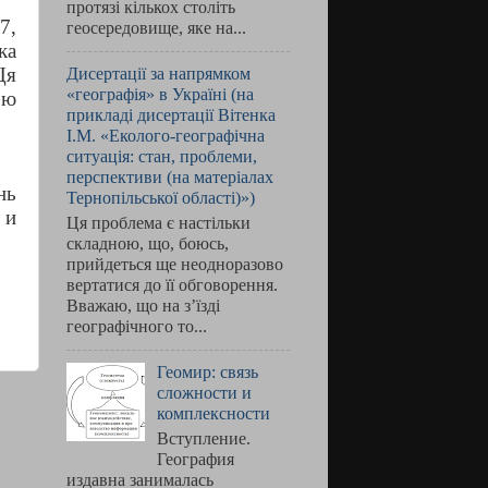
протязі кількох століть
7,
геосередовище, яке на...
ка
Ця
Дисертації за напрямком
«географія» в Україні (на
ою
прикладі дисертації Вітенка
І.М. «Еколого-географічна
ситуація: стан, проблеми,
перспективи (на матеріалах
нь
Тернопільської області)»)
 и
Ця проблема є настільки
складною, що, боюсь,
прийдеться ще неодноразово
вертатися до її обговорення.
Вважаю, що на з’їзді
географічного то...
Геомир: связь
сложности и
комплексности
Вступление.
География
издавна занималась