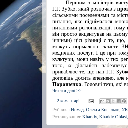
Першим з міністрів висту
Г.Г. Зубко, який розпочав з 
проп
сільськими поселеннями та міста
питання, яке піднімалося мною 
питаннями регіоналізації, тому
він просто акцентував на цьому
іншими) цієї різниці є те, що,
можуть нормально скласти ЗНО
медичних послуг. І це при тому
культури, мови навіть у тих рег
того, їх діяльність забезпечу
приваблює те, що пан Г.Г. Зубк
доповідь досить впевнено, але 
Порошенка
. Головні тези, які 
Читати далі >>
2 коментарі:
Рубрика:
Номад
,
Олекса Ковальов
,
УК
Розташування:
Kharkiv, Kharkiv Oblast