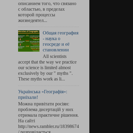
описанием того, что связано
с областью, в пределах
которой процессы
жизнедеятел...
Общая география
- наука о
геосреде и её
становлении
All scientists
accept that the way we practice
our science is limited almost
exclusively by our " myths ".
These myths work as li...
Українська «Географія»:
приїхали!
Можна привітати росіян:
проблема дисертацій у них
отримала практичне рішення.
На сайті
http://news.rambler.ru/18398674
/ розповідається, ...