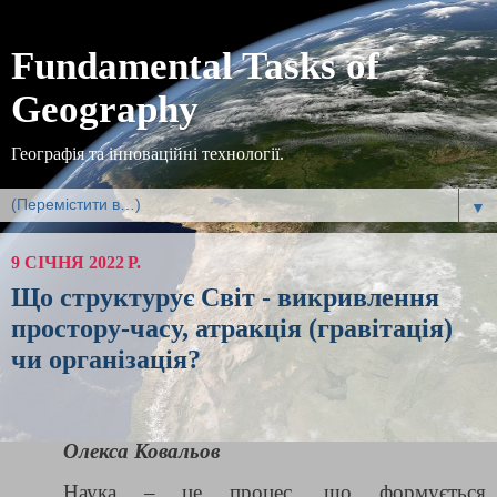
Fundamental Tasks of
Geography
Географія та інноваційні технології.
▼
9 СІЧНЯ 2022 Р.
Що структурує Світ - викривлення
простору-часу, атракція (гравітація)
чи організація?
Олекса Ковальов
Наука – це процес, що формується