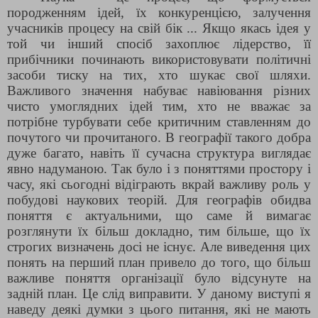
породженням ідей, їх конкуренцією, залучення
учасників процесу на свій бік ... Якщо якась ідея у
той чи інший спосіб захоплює лідерство, її
прибічники починають використовувати політичні
засоби тиску на тих, хто шукає свої шляхи.
Важливого значення набуває навіювання різних
чисто умоглядних ідей тим, хто не вважає за
потрібне турбувати себе критичним ставленням до
почутого чи прочитаного. В географії такого добра
дуже багато, навіть її сучасна структура виглядає
явно надуманою. Так було і з поняттями простору і
часу, які сьогодні відіграють вкрай важливу роль у
побудові наукових теорій. Для географів обидва
поняття є актуальними, що саме й вимагає
розглянути їх більш докладно, тим більше, що їх
строгих визначень досі не існує. Але виведення цих
понять на перший план привело до того, що більш
важливе поняття організації було відсунуте на
задній план. Це слід виправити. У даному виступі я
наведу деякі думки з цього питання, які не мають