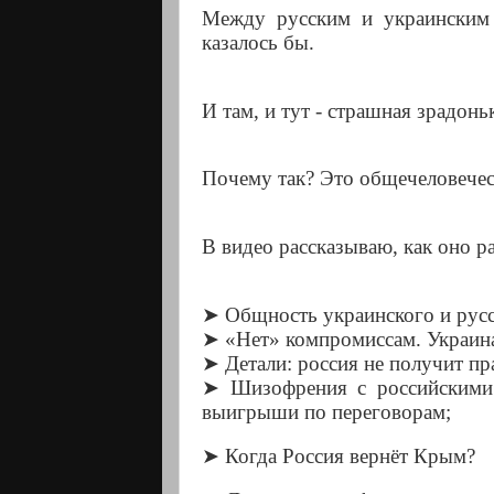
Между русск
и
м и украинским 
казалось бы.
И там, и тут
-
страшная зрадонь
Почему так? Это общечеловечес
В видео рассказываю, как оно ра
➤
Общность украинского и русс
➤
«Нет» компромиссам. Украина
➤
Детали: россия не получит пр
➤
Шизофрения с российскими 
выигрыши по переговорам;
➤
Когда Россия вернёт Крым?