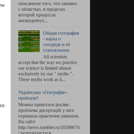
описанием того, что связано
ем
с областью, в пределах
которой процессы
жизнедеятел...
Общая география
- наука о
геосреде и её
становлении
All scientists
accept that the way we practice
our science is limited almost
exclusively by our " myths ".
These myths work as li...
Українська «Географія»:
приїхали!
ши
Можна привітати росіян:
проблема дисертацій у них
отримала практичне рішення.
На сайті
http://news.rambler.ru/18398674
/ розповідається, ...