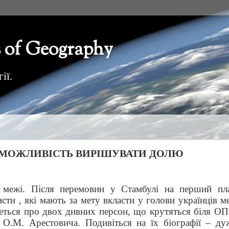
 of Geography
ії.
 МОЖЛИВІСТЬ ВИРІШУВАТИ ДОЛЮ
 межі. Після перемовин у Стамбулі на перший пл
исти , які мають за мету вкласти у голови українців м
деться про двох дивних персон, що крутяться біля ОП
 О.М. Арестовича. Подивіться на їх біографії – ду