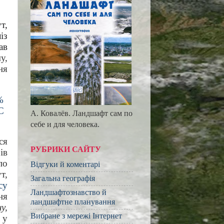
т,
із
ав
у,
ня
%
C
А. Ковалёв. Ландшафт сам по
себе и для человека.
ся
РУБРИКИ САЙТУ
ів
по
Відгуки й коментарі
т,
Загальна географія
су
Ландшафтознавство й
ня
ландшафтне планування
у,
Вибране з мережі Інтернет
 у