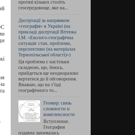
протязі кількох століть
геосередовище, яке на...
ий
Дисертації за напрямком
«географія» в Україні (на
ОС
прикладі дисертації Вітенка
ми
І.М. «Еколого-географічна
ди
ситуація: стан, проблеми,
перспективи (на матеріалах
Тернопільської області)»)
кі
Ця проблема є настільки
складною, що, боюсь,
прийдеться ще неодноразово
ня
вертатися до її обговорення.
на
Вважаю, що на з’їзді
та
географічного то...
Геомир: связь
сложности и
комплексности
-
Вступление.
География
издавна занималась