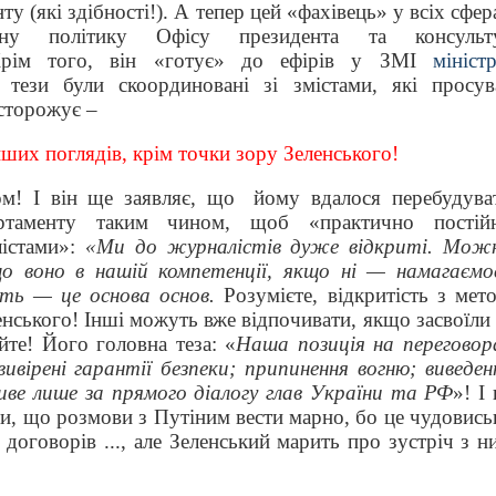
 (які здібності!). А тепер цей «фахівець» у всіх сфер
ну політику Офісу президента та консульт
рім того, він «готує» до ефірів у ЗМІ
міністр
 тези були скоординовані зі змістами, які просув
сторожує –
нших поглядів, крім точки зору Зеленського!
ом! І він ще заявляє, що
йому вдалося перебудува
артаменту таким чином, щоб «практично постій
лістами»:
«Ми до журналістів дуже відкриті. Мож
о воно в нашій компетенції, якщо ні — намагаємо
ть — це основа основ.
Розумієте, відкритість з мет
енського! Інші можуть вже відпочивати, якщо засвоїли 
йте! Його головна теза: «
Наша позиція на переговор
ивірені гарантії безпеки; припинення вогню; виведен
ливе лише за прямого діалогу глав України та РФ
»! І 
ли, що розмови з Путіним вести марно, бо це чудовись
 договорів ..., але Зеленський марить про зустріч з н