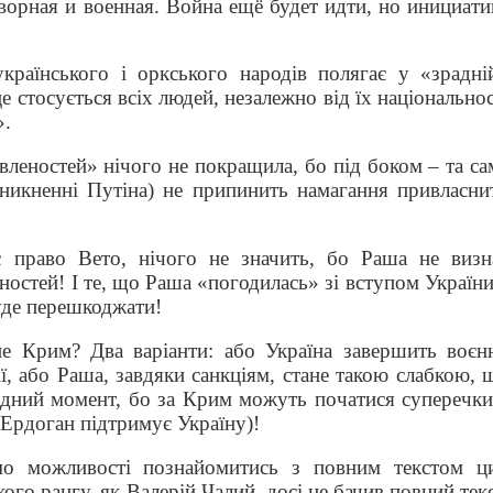
ворная и военная. Война ещё будет идти, но инициати
українського і оркського народів полягає у «зрадні
е стосується всіх людей, незалежно від їх національнос
».
вленостей» нічого не покращила, бо під боком – та са
 зникненні Путіна) не припинить намагання привласни
 право Вето, нічого не значить, бо Раша не визн
остей! І те, що Раша «погодилась» зі вступом України
буде перешкоджати!
не Крим? Два варіанти: або Україна завершить воєн
ії, або Раша, завдяки санкціям, стане такою слабкою, 
ладний момент, бо за Крим можуть початися суперечки
 Ердоган підтримує Україну)!
о можливості познайомитись з повним текстом ц
ого рангу, як Валерій Чалий, досі не бачив повний текс