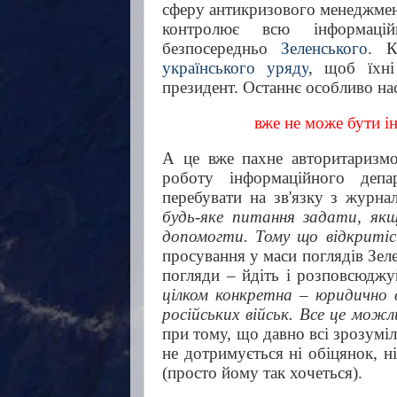
сферу антикризового менеджменту
контролює всю інформацій
безпосередньо
Зеленського
. К
українського уряду
, щоб їхні
президент. Останнє особливо на
вже не може бути і
А це вже пахне авторитаризм
роботу інформаційного деп
перебувати на зв'язку з журна
будь-яке питання задати, якщ
допомогти. Тому що відкритіс
просування у маси поглядів Зел
погляди – йдіть і розповсюджу
цілком конкретна – юридично в
російських військ. Все це мож
при тому, що давно всі зрозумі
не дотримується ні обіцянок, ні
(просто йому так хочеться).