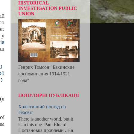
HISTORICAL
INVESTIGATION PUBLIC
UNION
ий
го
г.
 у
ія
ьш
D
Генрих Томсон "Бакинские
D0
воспоминания 1914-1921
D
года"
ПОПУЛЯРНІ ПУБЛІКАЦІЇ
(я
Холістичний погляд на
Геосвіт
ої
There is another world, but it
им
is in this one. Paul Eluard
Постановка проблеми . На