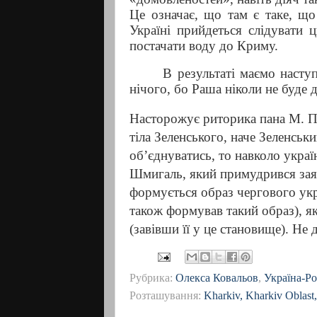
Це означає, що там є таке, що
Україні прийдеться слідувати 
постачати воду до Криму.
В результаті маємо наступ
нічого, бо Раша ніколи не буде
Насторожує риторика пана М. По
тіла Зеленського, наче Зеленськи
об’єднуватись, то навколо україн
Шмигаль, який примудрився заяв
формується образ чергового ук
також формував такий образ), я
(завівши її у це становище). Не
Рубрика:
Олекса Ковальов
,
Україна-Ро
Розташування:
Kharkiv, Kharkiv Oblast