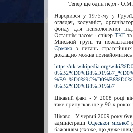
Тепер ще один перл -
О.М.
Народився у 1975-му у Грузі
оглядач, колумніст, організато
фонду для психологічної під
Останнім часом -
спікер
ТКГ
та
Мінській групі та позаштатн
Єрмака
з питань стратегічни
докладно можна познайомитись 
https://uk.wikipedia.org
0%B2%D0%B8%D1%87_%D0
%B9_%D0%9C%D0%B8%D0
0%B2%D0%B8%D1%87
Цікавий факт -
У 2008 році ві
таке припускав ще у 90-х роках 
Цікаво - У червні 2009 року бу
адміністрації
Одеської міської 
бажанням (схоже, що дуже швидк