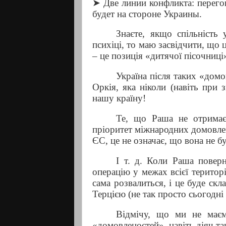
➤
Две линии конфликта: перего
будет на стороне Украины.
Знаєте, якщо спільність 
психіці, то маю засвідчити, що ц
– це позиція «дитячої пісочниці
Україна після таких «домо
Оркія, яка ніколи (навіть при
нашу країну!
Те, що Раша не отримає
пріоритет міжнародних домовлен
ЄС, це не означає, що вона не 
І т. д. Коли Раша повер
операцію у межах всієї територ
сама розвалиться, і це буде ск
Терцією (не так просто сьогодні
Відмічу, що ми не маєм
«домовленостей», навіть діяч так