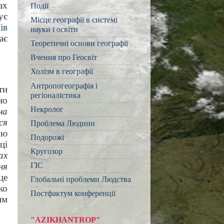
ах
Події
ує
Місце географії в системі
ів
науки і освіти
ає
Теоретичні основи географії
Вчення про Геосвіт
Холізм в географії
Антропогеографія і
ти
регіоналістика
но
Некролог
на
ся
Проблема Людини
ою
Подорожі
ці
Кругозор
ах
ня
ГІС
це
Глобальні проблеми Людства
ко
Постфактум конференції
им
"AZIKHANTROP"