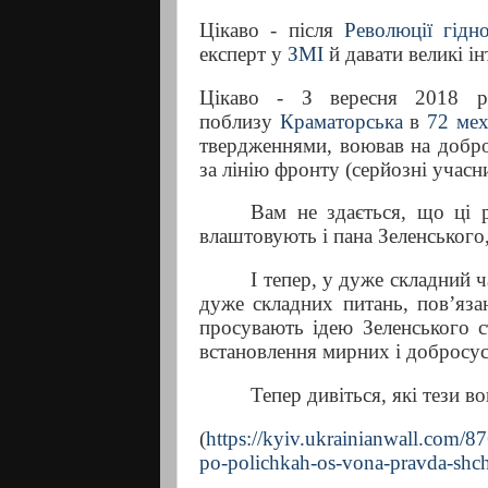
Цікаво - після
Революції гідно
експерт у
ЗМІ
й давати великі і
Цікаво - З вересня 2018 
поблизу
Краматорська
в
72 мех
твердженнями, воював на добро
за лінію фронту (серйозні учасни
Вам не здається, що ці 
влаштовують і пана Зеленського,
І тепер, у дуже складний 
дуже складних питань, пов’яза
просувають ідею Зеленського с
встановлення мирних і добросус
Тепер дивіться, які тези 
(
https://kyiv.ukrainianwall.com/87
po-polichkah-os-vona-pravda-shc