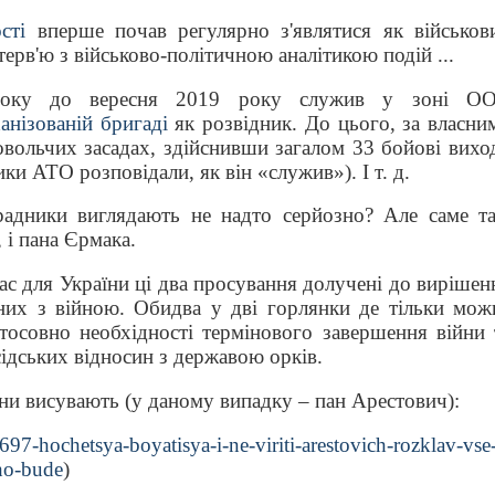
сті
вперше почав регулярно з'являтися як військов
нтерв'ю з військово-політичною аналітикою подій ...
року до вересня 2019 року служив у зоні О
анізованій бригаді
як розвідник. До цього, за власни
вольчих засадах, здійснивши загалом 33 бойові вихо
ки АТО розповідали, як він «служив»). І т. д.
радники виглядають не надто серйозно? Але саме та
 і пана Єрмака.
час для України ці два просування долучені до вирішен
них з війною. Обидва у дві горлянки де тільки мож
тосовно необхідності термінового завершення війни 
ідських відносин з державою орків.
вони висувають (у даному випадку – пан Арестович):
697-hochetsya-boyatisya-i-ne-viriti-arestovich-rozklav-vse
ho-bude
)