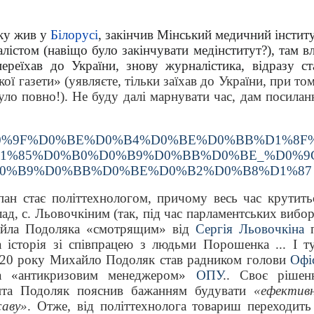
оку жив у
Білорусі
, закінчив Мінський медичний інститу
лістом (навіщо було закінчувати медінститут?), там вл
переїхав до України, знову журналістика, відразу ст
ї газети» (уявляєте, тільки заїхав до України, при том
уло повно!). Не буду далі марнувати час, дам посилан
/wiki/%D0%9F%D0%BE%D0%B4%D0%BE%D0%BB%D1%8F
1%85%D0%B0%D0%B9%D0%BB%D0%BE_%D0%9
0%B9%D0%BB%D0%BE%D0%B2%D0%B8%D1%87
пан стає політтехнологом, причому весь час крутить
ад, с. Льовочкіним (так, під час парламентських вибор
йла Подоляка «смотрящим» від
Сергія Льовочкіна
а історія зі співпрацею з людьми Порошенка ... І ту
2020 року Михайло Подоляк став радником голови
Офі
 «антикризовим менеджером»
ОПУ
.
. Своє рішен
нта Подоляк пояснив бажанням будувати
«ефективн
жаву»
. Отже, від політтехнолога товариш переходить