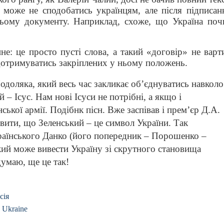
 може не сподобатись українцям, але після підписан
цьому документу. Наприклад, схоже, що Україна поч
не: це просто пусті слова, а такий «договір» не варт
 дотримуватись закріплених у ньому положень.
доляка, який весь час закликає об’єднуватись навколо
й – Ісус. Нам нові Ісуси не потрібні, а якщо і
ської армії. Подібнк пісн. Вже заспівав і прем’єр Д.А.
ити, що Зеленський – це символ України. Так
раїнського Данко (його попередник – Порошенко –
кий може вивести Україну зі скрутного становища
 думаю, ще це так!
сія
, Ukraine