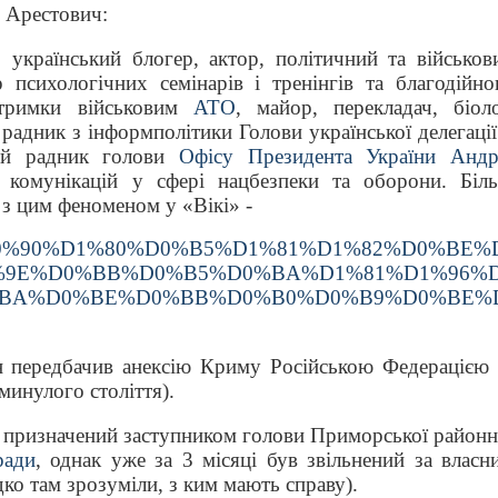
 Арестович:
ї,
український блогер, актор, політичний та військов
р психологічних семінарів і тренінгів та благодійно
тримки військовим
АТО
, майор, перекладач, біоло
 радник з інформполітики Голови української делегації
ий радник голови
Офісу Президента України
Андр
х комунікацій у сфері нацбезпеки та оборони. Біл
з цим феноменом у «Вікі» -
/wiki/%D0%90%D1%80%D0%B5%D1%81%D1%82%D0%BE%
%9E%D0%BB%D0%B5%D0%BA%D1%81%D1%96%
%BA%D0%BE%D0%BB%D0%B0%D0%B9%D0%BE%
н передбачив анексію Криму Російською Федерацією 
минулого століття).
в призначений заступником голови Приморської районн
ради
, однак уже за 3 місяці був звільнений за власн
о там зрозуміли, з ким мають справу).