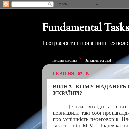
Fundamental Tasks
Географія та інноваційні технолог
Головна сторінка
Загальна географія
1 КВІТНЯ 2022 Р.
ВІЙНА! КОМУ НАДАЮТЬ
УКРАЇНИ?
Це вже виходить за все
повилазили такі собі пропаганд
про успішність переговорів. Й
такого собі М.М. Подоляка та