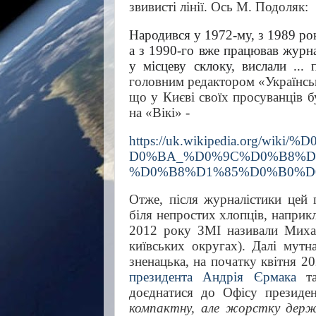
звивисті лінії. Ось М. Подоляк:
Народився у 1972-му, з 1989 р
а з 1990-го вже працював журна
у місцеву склоку, вислали ... 
головним редактором «Українсько
що у Києві своїх просуванців б
на «Вікі» -
https://uk.wikipedia.org
D0%BA_%D0%9C%D0%B8%D
%D0%B8%D1%85%D0%B0%D
Отже, після журналістики цей 
біля непростих хлопців, наприкл
2012 року ЗМІ називали Миха
київських округах). Далі мутн
зненацька, на початку квітня 
президента
Андрія Єрмака
та
доєднатися до Офісу президе
компактну, але жорстку дер