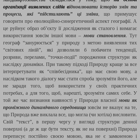
організації виявлених слідів в
ідновлювати історію змін та
процеси, які “підстилають” ці зміни
, що примушує
говорити про еволюційно-синергетичний аспект географії. А
це руйнує образ об’єкту її дослідження як сталого і вимагає
використання зовсім іншої мови –
мови становлення
. Тут
географ “занурюється” у природу з метою виявлення тих
“світових ліній”, які дозволили б побачити тенденції,
розриви, перелами, “точки-події” породження структури як
наслідку динаміки. При такому підході Природу краще за все
інтерпретувати як “співбесідника”, що має свою мову, а
наслідком такого діалогу має стати спроба зрозуміти його, але
не заради того, щоб використати у своїх практичних
потребах, а для того, щоб, нарешті, зрозуміти самих себе. У
той же час визнання наявності у Природи власної
мови як
проміжного динамічного середовища
зовсім не вказує на те,
що Природа вже виклала все, що могла (чи хотіла) висловити.
Свій “текст”, в першу чергу у вигляді структури денної
поверхні (а де ж ще бути тексту, як не на поверхні) Природа
переписує постійно своєю мовою, яка не є замкненою і