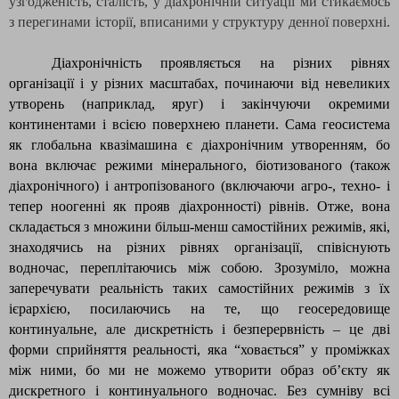
узгодженість, сталість, у діахронічній ситуації ми стикаємось
з перегинами історії, вписаними у структуру денної поверхні.
Діахронічність проявляється на різних рівнях
організації і у різних масштабах, починаючи від невеликих
утворень (наприклад, яруг) і закінчуючи окремими
континентами і всією поверхнею планети. Сама геосистема
як глобальна квазімашина є діахронічним утворенням, бо
вона включає режими мінерального, біотизованого (також
діахронічного) і антропізованого (включаючи агро-, техно- і
тепер ноогенні як прояв діахронності) рівнів. Отже, вона
складається з множини більш-менш самостійних режимів, які,
знаходячись на різних рівнях організації, співіснують
водночас, переплітаючись між собою. Зрозуміло, можна
заперечувати реальність таких самостійних режимів з їх
ієрархією, посилаючись на те, що геосередовище
континуальне, але дискретність і безперервність – це дві
форми сприйняття реальності, яка “ховається” у проміжках
між ними, бо ми не можемо утворити образ об’єкту як
дискретного і континуального водночас. Без сумніву всі