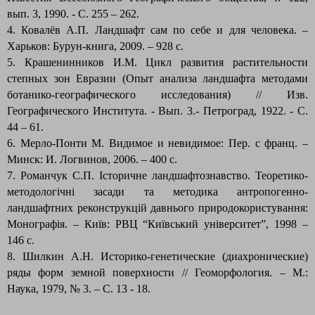
вып. 3, 1990. - С. 255 – 262.
4. Ковалёв А.П. Ландшафт сам по себе и для человека. –
Харьков: Бурун-книга, 2009. – 928 с.
5. Крашенинников И.М. Цикл развития растительности
степных зон Евразии (Опыт анализа ландшафта методами
ботанико-географического исследования) // Изв.
Географического Института. - Вып. 3.- Петроград, 1922. - С.
44 – 61.
6. Мерло-Понти М. Видимое и невидимое: Пер. с франц. –
Минск: И. Логвинов, 2006. – 400 с.
7. Романчук С.П. Історичне ландшафтознавство. Теоретико-
методологічні засади та методика антропогенно-
ландшафтних реконструкцій давнього природокористування:
Монографія. – Київ: РВЦ “Київський університет”, 1998 –
146 с.
8. Шилкин А.Н. Историко-генетические (диахронические)
ряды форм земной поверхности // Геоморфология. – М.:
Наука, 1979, № 3. – С. 13 - 18.