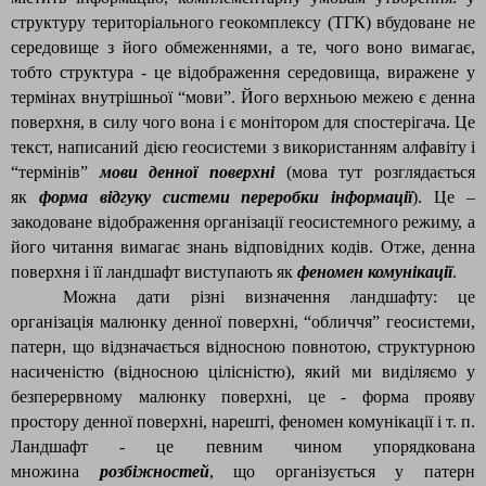
структуру територіального геокомплексу (ТГК) вбудоване не
середовище з його обмеженнями, а те, чого воно вимагає,
тобто структура - це відображення середовища, виражене у
термінах внутрішньої “мови”. Його верхньою межею є денна
поверхня, в силу чого вона і є монітором для спостерігача. Це
текст, написаний дією геосистеми з використанням алфавіту і
“термінів”
мови денної поверхні
(мова тут розглядається
як
форма відгуку системи переробки інформації
). Це –
закодоване відображення організації геосистемного режиму, а
його читання вимагає знань відповідних кодів. Отже, денна
поверхня і її ландшафт виступають як
феномен комунікації
.
Можна дати різні визначення ландшафту: це
організація малюнку денної поверхні, “обличчя” геосистеми,
патерн, що відзначається відносною повнотою, структурною
насиченістю (відносною цілісністю), який ми виділяємо у
безперервному малюнку поверхні, це - форма прояву
простору денної поверхні, нарешті, феномен комунікації і т. п.
Ландшафт - це певним чином упорядкована
множина
розбіжностей
, що організується у патерн