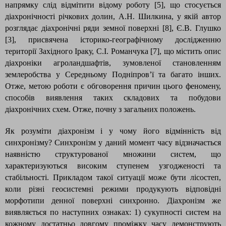
напрямку слід відмітити відому роботу [5], що стосується
діахронічності річкових долин, А.Н. Шилкина, у якій автор
розглядає діахронічні ряди земної поверхні [8], Є.В. Глушко
[3], присвячена історико-географічному дослідженню
території Західного Іраку, С.І. Романчука [7], що містить опис
діахроніки агроландшафтів, зумовленої становленням
землеробства у Середньому Подніпров’ї та багато інших.
Отже, метою роботи є обговорення причин цього феномену,
способів виявлення таких складових та побудови
діахронічних схем. Отже, почну з загальних положень.
Як розуміти діахронізм і у чому його відмінність від
синхронізму? Синхронізм у даний момент часу відзначається
наявністю структурованої множини систем, що
характеризуються високим ступенем узгодженості та
стабільності. Прикладом такої ситуації може бути лісостеп,
коли різні геосистемні режими продукують відповідні
морфотипи денної поверхні синхронно. Діахронізм же
виявляється по наступних ознаках: 1) сукупності систем на
кожному достатньо довгому проміжку часу демонструють