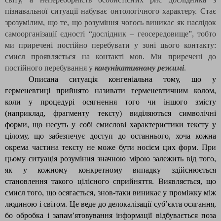
пізнавальної ситуації набуває онтологічного характеру. Стає
зрозумілим, що те, що розуміння чогось виникає як наслідок
самоорганізації єдності “дослідник – геосередовище”, тобто
ми приречені постійно перебувати у зоні цього контакту:
смисл проявляється на контакті мов. Ми приречені до
постійного перебування у
комунікативному режимі
.
Описана ситуація конгеніальна тому, що у
герменевтиці прийнято називати герменевтичним колом,
коли у процедурі осягнення того чи іншого змісту
(наприклад, фрагменту тексту) виділяються символічні
форми, що несуть у собі смислові характеристики тексту у
цілому, що забезпечує доступ до останнього, хоча кожна
окрема частина тексту не може бути носієм цих форм. При
цьому ситуація розуміння значною мірою залежить від того,
як у кожному конкретному випадку здійснюється
становлення такого цілісного сприйняття. Виявляється, що
смисл того, що осягається, знов-таки виникає
у проміжку між
людиною і світом. Це веде до делокалізації суб’єкта осягання,
бо обробка і запам’ятовування інформації відбувається поза