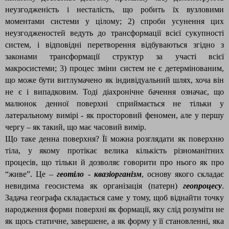
неузгодженість і несталість, що робить їх вузловими
моментами системи у цілому; 2) спроби усунення цих
неузгодженостей ведуть до трансформації всієї сукупності
систем, і відповідні перетворення відбуваються згідно з
законами трансформації структур за участі всієї
макросистеми; 3) процес зміни систем не є детермінованим,
що може бути витлумачено як індивідуальний шлях, хоча він
не є і випадковим. Тоді діахронічне бачення означає, що
малюнок денної поверхні сприймається не тільки у
латеральному вимірі - як просторовий феномен, але у першу
чергу – як такий, що має часовий вимір.
Що таке денна поверхня? Її можна розглядати як поверхню
тіла, у якому протікає велика кількість різноманітних
процесів, що тільки й дозволяє говорити про нього як про
“живе”. Це –
геотіло
-
квазіорганізм
, основу якого складає
невидима геосистема як організація (патерн)
геопроцесу
.
Задача географа складається саме у тому, щоб віднайти точку
народження форми поверхні як формації, яку слід розуміти не
як щось статичне, завершене, а як форму у її становленні, яка