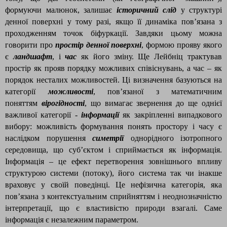
формуючи малюнок, залишає
історичний слід
у структурі
денної поверхні у тому разі, якщо її динаміка пов’язана з
проходженням точок біфуркації. Завдяки цьому можна
говорити про
простір денної поверхні
, формою прояву якого
є
ландшафт
, і
час
як його зміну. Ще Лейбніц трактував
простір як прояв порядку можливих співіснувань, а час – як
порядок несталих можливостей. Ці визначення базуються на
категорії
можливості
, пов’язаної з математичним
поняттям
вірогідності
, що вимагає звернення до ще однієї
важливої категорії -
інформації
як закріпленні випадкового
вибору: можливість формування понять простору і часу є
наслідком порушення
симетрії
однорідного ізотропного
середовища, що суб’єктом і сприймається як інформація.
Інформація – це ефект перетворення зовнішнього впливу
структурою системи (потоку), його система так чи інакше
враховує у своїй поведінці. Це нефізична категорія, яка
пов’язана з контекстуальним сприйняттям і неоднозначністю
інтерпретації, що є властивістю природи взагалі. Саме
інформація є незалежним параметром.