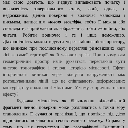
має свою довгість, що з’єднує випадковість початку і
визначеність завершального стану, який, однак, є
недосяжним. Денна поверхня є водночас малюнком і
письмом, написаним
мовою геогліфів
, тобто її можна або
споглядати, сприймаючи як зображення, тобто емоційно, або
читати. Робити водночас і те і інше неможливо.
Діахронічність можна відчути через змінюваність простору,
що виникає при послідовному перегляді різновікових
карт
тієї ж самої території як її часових зрізів. При цьому сам
геометричний простір наче рухається, перестаючи бути
чистою топографією і стаючи історією місцевості. Ефект
історичності виникає через відчуття напруженості між
розташуваннями ліній, що не співпадають, деформованих
контурів, неузгодженості між ними. У чому ж причина такого
ефекту?
Будь-яка місцевість як більш-менш відособлений
фрагмент денної поверхні може розглядатись з точки зору
становлення її сучасної організації, що протікає під дією
відповідного локального геосистемного режиму. Справа у
тому, що дія геосистеми (як географічної “машини”),