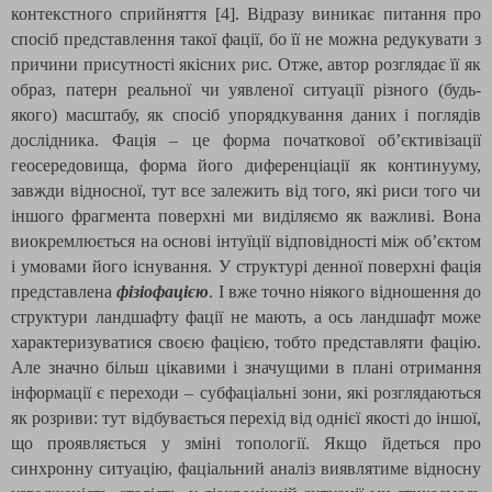
контекстного сприйняття [4]. Відразу виникає питання про
спосіб представлення такої фації, бо її не можна редукувати з
причини присутності якісних рис. Отже, автор розглядає її як
образ, патерн реальної чи уявленої ситуації різного (будь-
якого) масштабу, як спосіб упорядкування даних і поглядів
дослідника. Фація – це форма початкової об’єктивізації
геосередовища, форма його диференціації як континууму,
завжди відносної, тут все залежить від того, які риси того чи
іншого фрагмента поверхні ми виділяємо як важливі. Вона
виокремлюється на основі інтуїції відповідності між об’єктом
і умовами його існування. У структурі денної поверхні фація
представлена
фізіофацією
. І вже точно ніякого відношення до
структури ландшафту фації не мають, а ось ландшафт може
характеризуватися своєю фацією, тобто представляти фацію.
Але значно більш цікавими і значущими в плані отримання
інформації є переходи – субфаціальні зони, які розглядаються
як розриви: тут відбувається перехід від однієї якості до іншої,
що проявляється у зміні топології. Якщо йдеться про
синхронну ситуацію, фаціальний аналіз виявлятиме відносну