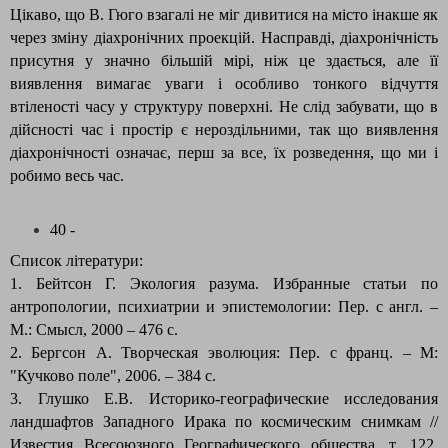
Цікаво, що В. Гюго взагалі не міг дивитися на місто інакше як
через зміну діахронічних проекцій. Насправді, діахронічність
присутня у значно більшій мірі, ніж це здається, але її
виявлення вимагає уваги і особливо тонкого відчуття
втіленості часу у структуру поверхні. Не слід забувати, що в
дійсності час і простір є нероздільними, так що виявлення
діахронічності означає, перш за все, їх розведення, що ми і
робимо весь час.
40 -
Список літератури:
1. Бейтсон Г. Экология разума. Избранные статьи по
антропологии, психиатрии и эпистемологии: Пер. с англ. –
М.: Смысл, 2000 – 476 с.
2. Бергсон А. Творческая эволюция: Пер. с франц. – М:
"Кучково поле", 2006. – 384
c
.
3. Глушко
Е.В. Историко-географические исследования
ландшафтов Западного Ирака по космическим снимкам //
Известия Всесоюзного Географического общества, т. 122,