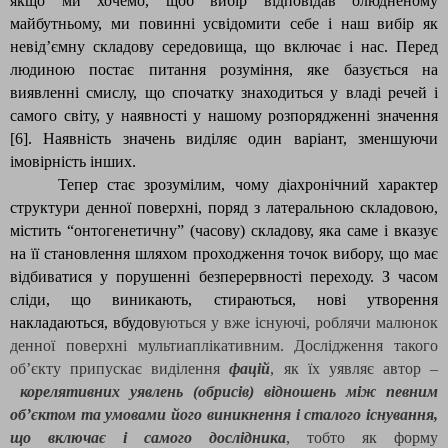
якщо ми хочемо, щоб вибір відповідав олюдненому
майбутньому, ми повинні усвідомити себе і наш вибір як
невід’ємну складову середовища, що включає і нас. Перед
людиною постає питання розуміння, яке базується на
виявленні смислу, що спочатку знаходиться у владі речей і
самого світу, у наявності у нашому розпорядженні значення
[6]. Наявність значень виділяє один варіант, зменшуючи
імовірність інших.
Тепер стає зрозумілим, чому діахронічний характер
структури денної поверхні, поряд з латеральною складовою,
містить “онтогенетичну” (часову) складову, яка саме і вказує
на її становлення шляхом проходження точок вибору, що має
відбиватися у порушенні безперервності переходу. З часом
сліди, що виникають, стираються, нові утворення
накладаються, вбудов
уються у вже існуючі, роблячи малюнок
денної поверхні мультиаплікативним. Дослідження такого
об’єкту припускає виділення
фацій
, як їх уявляє автор –
корелятивних уявлень (обрисів) відношень між певним
об’єктом та умовами його виникнення і сталого існування,
що включає і самого дослідника
, тобто як форму