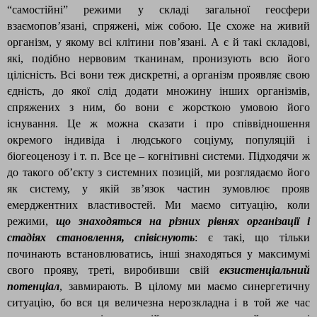
“самостійні” режими у складі загальної геосфери
взаємопов’язані, спряжені, між собою. Це схоже на живий
організм, у якому всі клітини пов’язані. А є й такі складові,
які, подібно нервовим тканинам, пронизують всю його
цілісність. Всі вони теж дискретні, а організм проявляє свою
єдність, до якої слід додати множину інших організмів,
спряжених з ним, бо вони є жорсткою умовою його
існування. Це ж можна сказати і про співвідношення
окремого індивіда і людського соціуму, популяцій і
біогеоценозу і т. п. Все це – когнітивні системи. Підходячи ж
до такого об’єкту з системних позицій, ми розглядаємо його
як систему, у якій зв’язок частин зумовлює прояв
емерджентних властивостей. Ми маємо ситуацію, коли
режими,
що знаходяться на різних рівнях організації і
стадіях становлення, співіснують
: є такі, що тільки
починають встановлюватись, інші знаходяться у максимумі
свого прояву, треті, виробивши свій
екзистенціальний
потенціал
, завмирають. В цілому ми маємо синергетичну
ситуацію, бо вся ця величезна нерозкладна і в той же час