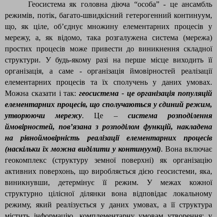
Геосистема як головна діюча “особа” - це ансамбль
режимів, потік, багато-швидкісний гетерогенний континуум,
що, як ціле, об’єднує множину елементарних процесів у
мережу, а, як відомо, така розгалужена система (мережа)
простих процесів може привести до виникнення складної
структури. У будь-якому разі на перше місце виходить її
організація, а саме - організація ймовірностей реалізації
елементарних процесів та їх сполучень у даних умовах.
Можна сказати і так:
геосистема - це організація популяцій
елементарних процесів, що сполучаються у єдиний режим,
утворюючи мережу
. Це –
система розподілення
ймовірностей, пов’язана з розподілом функцій, накладена
на рівноймовірність реалізації елементарних процесів
(наскільки їх можна виділити у континуумі)
. Вона включає
геокомплекс (структуру земної поверхні) як організацію
активних поверхонь, що виробляється дією геосистеми, яка,
виникнувши, детермінує її режим. У межах кожної
структурно цілісної ділянки вона відповідає локальному
режиму, який реалізується у даних умовах, а її структура
містить інформацію, комплементарну умовам утворення: у