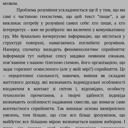
мозком.
Проблема розуміння ускладнюється ще й у тим, що ми
самі є частиною геосистеми, що цей текст “пише”, а це
викликає потребу у розумінні самих себе: хто пише, а хто
інтерпретує – вже не розібрати: ми включені у комунікативну
гру. Ми буквально вичерпуємо інформацію, що міститься у
структурі поверхні, намагаючись поглибити розуміння.
Наперед спочатку виходить феноменологічне сприйняття:
інформація тут набуває сенсу завдяки неявним ознакам,
пов’язаним з нашою тілесною схемою, його організацією, що
задає горизонт осмисленого (але у якій мірі?) сприйняття. Це
– перцептивні схильності, навички, вміння як складові
життєвого досвіду, які визначають індивідуальні особливості
входження в контакт зі світом і, відповідно, особисту
технологію прочитання, а творчі здібності індивіда
визначають особливості надавання смислів, що вимагає саме
контекстного сприйняття. Так виникає основа імовірнісних
уявлень, тим більше, що стає все більш зрозумілим, що
майбутнє все більшою мірою визначається нашим вибором. І