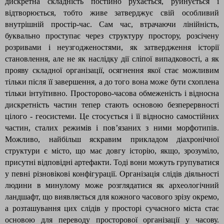
дискретна складність постійно рухається, руйнується і
відтворюється, тобто живе затверджує свій особливий
внутрішній простір-час. Сам час, втрачаючи лінійність,
буквально проступає через структуру простору, розсічену
розривами і неузгодженостями, як затвердження історії
становлення, але не як наслідку дії сліпої випадковості, а як
прояву складної організації, осягнення якої стає можливим
тільки після її завершення, а до того вона може бути схоплена
тільки інтуїтивно. Просторово-часова обмеженість і відносна
дискретність частин тепер стають основою безперервності
цілого - геосистеми. Це стосується і її відносно самостійних
частин, сталих режимів і пов’язаних з ними морфотипів.
Можливо, найбільш яскравим прикладом діахронічної
структури є місто, що має довгу історію, якщо, зрозуміло,
присутні відповідні артефакти. Тоді вони можуть групуватися
у певні різновікові конфігурації. Організація слідів діяльності
людини в минулому може розглядатися як археологічний
ландшафт, що виявляється для кожного часового зрізу окремо,
а розташування цих слідів у просторі сучасного міста стає
основою для переводу просторової організації у часову.