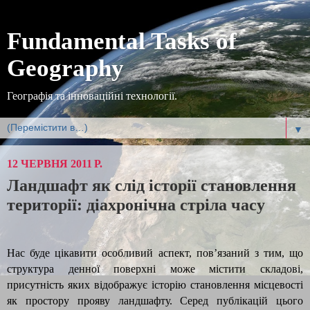
Fundamental Tasks of
Geography
Географія та інноваційні технології.
▼
12 ЧЕРВНЯ 2011 Р.
Ландшафт як слід історії становлення
території: діахронічна стріла часу
Нас буде цікавити особливий аспект, пов’язаний з тим, що
структура денної поверхні може містити складові,
присутність яких відображує історію становлення місцевості
як простору прояву ландшафту. Серед публікацій цього