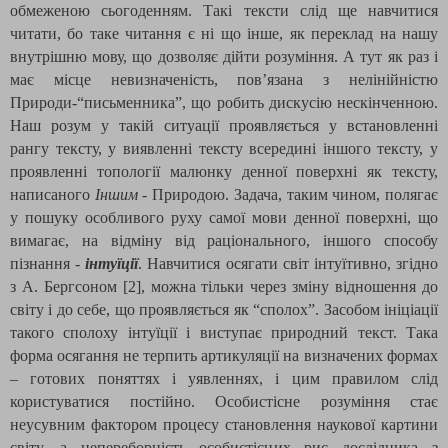
обмеженою сьогоденням. Такі тексти слід ще навчитися
читати, бо таке читання є ні що інше, як переклад на нашу
внутрішню мову, що дозволяє дійти розуміння. А тут як раз і
має місце невизначеність, пов’язана з нелінійністю
Природи-“письменника”, що робить дискусію нескінченною.
Наш розум у такій ситуації проявляється у встановленні
рангу тексту, у виявленні тексту всередині іншого тексту, у
проявленні топології малюнку денної поверхні як тексту,
написаного
Іншим
- Природою. Задача, таким чином, полягає
у пошуку особливого руху самої мови денної поверхні, що
вимагає, на відміну від раціонального, іншого способу
пізнання -
інтуїції
. Навчитися осягати світ інтуїтивно, згідно
з А. Бергсоном [2], можна тільки через зміну відношення до
світу і до себе, що проявляється як “сполох”. Засобом ініціації
такого сполоху інтуїції і виступає природний текст. Така
форма осягання не терпить артикуляції на визначених формах
– готових поняттях і уявленнях, і цим правилом слід
користуватися постійно. Особистісне розуміння стає
неусувним фактором процесу становлення наукової картини
світу, а непереборність особистісних рис дослідника з