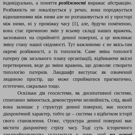
індивідуально, а поняття
розбіжності
виражає абстракцію.
Розбіжність не локалізується у речах, вона породжується
відношеннями між ними але не розташовується ні у просторі
між ними, ні у проміжку часу [1], але, будучи поміченою,
вона стає причиною змін у всьому складі наших вражень,
заснованих на сприйнятті денної поверхні, а це викликає
зміну стану нашої свідомості. Тут важливими є не якісь-там
окремі розбіжності, а їх топологія. Саме зміна топології
патерну (як загального плану організації), відбиваючи якісні
перетворення, веде до зміни вражень, що дозволяє створити
типологію патернів. Ландшафт виступає як означений
людиною простір, що може сприйматися прагматично,
естетично, сакрально тощо.
Оскільки дія геосистеми, як дисипативної системи,
спонтанно змінюється, демонструючи нелінійність, слід, який
вона залишає у структурі денної поверхні, має носити
діахронічний характер, тобто це – система з відбитком історії
свого становлення. Отже, структура денної поверхні має
містити діахронічну стрілу часу. Тоді суть історичного
ландшафтознавства складається у тому, щоб
на основі