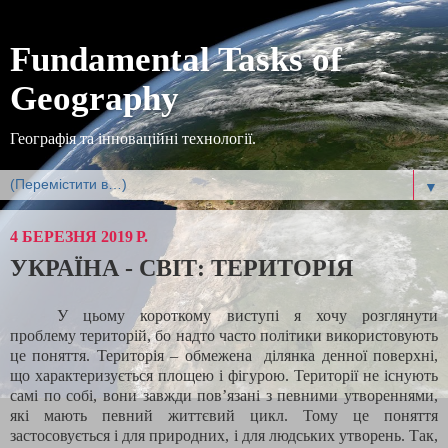
Fundamental Tasks of
Geography
Географія та інноваційні технології.
▼
4 БЕРЕЗНЯ 2019 Р.
УКРАЇНА - СВІТ: ТЕРИТОРІЯ
У цьому короткому виступі я хочу розглянути
проблему територій, бо надто часто політики використовують
це поняття. Територія – обмежена ділянка денної поверхні,
що характеризується площею і фігурою. Території не існують
самі по собі, вони завжди пов’язані з певними утвореннями,
які мають певний життєвий цикл. Тому це поняття
застосовується і для природних, і для людських утворень. Так,