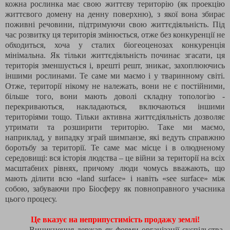
кожна рослинка має свою життєву територію (як проекцію
життєвого домену на денну поверхню), з якої вона збирає
поживні речовини, підтримуючи свою життєдіяльність. Під
час розвитку ця територія змінюється, отже без конкуренції не
обходиться, хоча у сталих біогеоценозах конкуренція
мінімальна. Як тільки життєдіяльність починає згасати, ця
територія зменшується і, врешті решт, зникає, захоплюючись
іншими рослинами. Те саме ми маємо і у тваринному світі.
Отже, території нікому не належать, вони не є постійними,
більше того, вони мають доволі складну топологію -
перекриваються, накладаються, включаються іншими
територіями тощо. Тільки активна життєдіяльність дозволяє
утримати та розширити територію. Таке ми маємо,
наприклад, у випадку зграй шимпанзе, які ведуть справжню
боротьбу за території. Те саме має місце і в олюдненому
середовищі: вся історія людства – це війни за території на всіх
масштабних рівнях, причому люди чомусь вважають, що
мають ділити всю «
land
surface
» і навіть «
see
surface
» між
собою, забуваючи про Біосферу як повноправного учасника
цього процесу.
Це вказує на неприпустимість продажу землі!
Виникнення держав як форми організації суспільства,