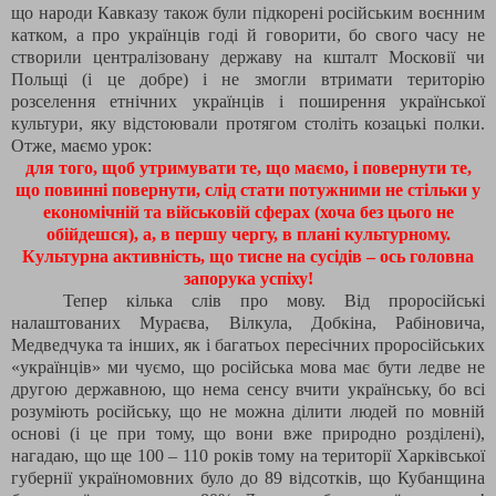
що народи Кавказу також були підкорені російським воєнним
катком, а про українців годі й говорити, бо свого часу не
створили централізовану державу на кшталт Московії чи
Польщі (і це добре) і не змогли втримати територію
розселення етнічних українців і поширення української
культури, яку відстоювали протягом століть козацькі полки.
Отже, маємо урок:
для того, щоб утримувати те, що маємо, і повернути те,
що повинні повернути, слід стати потужними не стільки у
економічній та військовій сферах (хоча без цього не
обійдешся), а, в першу чергу, в плані культурному.
Культурна активність, що тисне на сусідів – ось головна
запорука успіху!
Тепер кілька слів про мову. Від проросійські
налаштованих Мураєва, Вілкула, Добкіна, Рабіновича,
Медведчука та інших, як і багатьох пересічних проросійських
«українців» ми чуємо, що російська мова має бути ледве не
другою державною, що нема сенсу вчити українську, бо всі
розуміють російську, що не можна ділити людей по мовній
основі (і це при тому, що вони вже природно розділені),
нагадаю, що ще 100 – 110 років тому на території Харківської
губернії україномовних було до 89 відсотків, що Кубанщина