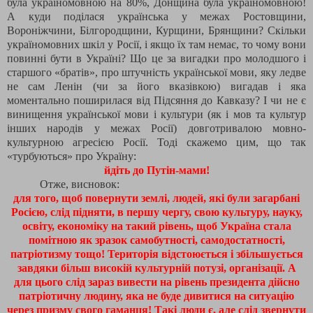
була україномовною на 80%, Донщина була україномовною!
А куди поділася українська у межах Ростовщини,
Вороніжчини, Білгородщини, Курщини, Брянщини? Скільки
україномовних шкіл у Росії, і якщо їх там немає, то чому вони
повинні бути в Україні? Що це за вигадки про молодшого і
старшого «братів», про штучність української мови, яку ледве
не сам Ленін (чи за його вказівкою) вигадав і яка
моментально поширилася від Підсяння до Кавказу? І чи не є
винищення української мови і культури (як і мов та культур
інших народів у межах Росії) довготривалою мовно-
культурною агресією Росії. Тоді скажемо цим, що так
«турбуються» про Україну:
йдіть до Путін-мами!
Отже, висновок:
для того, щоб повернути землі, людей, які були загарбані
Росією, слід підняти, в першу чергу, свою культуру, науку,
освіту, економіку на такий рівень, щоб Україна стала
помітною як зразок самобутності, самодостатності,
патріотизму тощо! Територія відстоюється і збільшується
завдяки більш високій культурній потузі, організації. А
для цього слід зараз вивести на рівень президента дійсно
патріотичну людину, яка не буде дивитися на ситуацію
через призму свого гаманця! Такі люди є, але слід звернути