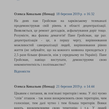
Олекса Ковальов (Номад)
18 березня 2019 р. о 16:32
На днях пан Гройсман на харківському телеканалі
продемонстрував свій рівень в області децентралізації.
Виявляється, це ремонт дитсадків, асфальтування доріг тощо.
Розумієте, яка фахова демагогія! Пане Гройсман, ще раз:
децентралізація - це, в першу чергу, вирівнювання
можливостей самореалізації людей, вирівнювання рівню
життя (не забувайте, що на кожного киянина приходиться у
2,5 рази більше фінансів, ніж у середньому по Україні). Пане
Гройсман, навіщо виступати, демонструючи свою
некомпетентність і політиканство?
Відповісти
Олекса Ковальов (Номад)
21 березня 2019 р. о 14:44
Цікавим є питання, як пов'язані територія і мова. У лісі чуємо
"спів" пташок - так вони виокремлюють свою територію, чим
голосніше, тим далі чутно і тим більша територія. Вовки
виють, виокремлюючи свою територію і т.д. У людей