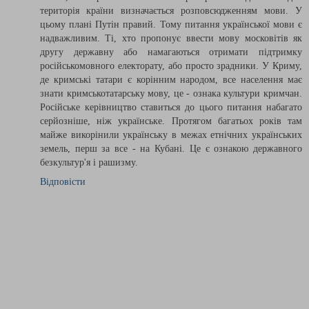
територія країни визначається розповсюдженням мови. У
цьому плані Путін правий. Тому питання української мови є
надважливим. Ті, хто пропонує ввести мову московітів як
другу державну або намагаються отримати підтримку
російськомовного електорату, або просто зрадники. У Криму,
де кримські татари є корінним народом, все населення має
знати кримськотатарську мову, це - ознака культури кримчан.
Російське керівництво ставиться до цього питання набагато
серйозніше, ніж українське. Протягом багатьох років там
майже викорінили українську в межах етнічних українських
земель, перш за все - на Кубані. Це є ознакою державного
безкультур'я і рашизму.
Відповісти