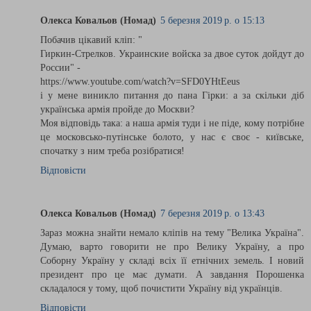
Олекса Ковальов (Номад)
5 березня 2019 р. о 15:13
Побачив цікавий кліп: "
Гиркин-Стрелков. Украинские войска за двое суток дойдут до
России" -
https://www.youtube.com/watch?v=SFD0YHtEeus
і у мене виникло питання до пана Гірки: а за скільки діб
українська армія пройде до Москви?
Моя відповідь така: а наша армія туди і не піде, кому потрібне
це московсько-путінське болото, у нас є своє - київське,
спочатку з ним треба розібратися!
Відповісти
Олекса Ковальов (Номад)
7 березня 2019 р. о 13:43
Зараз можна знайти немало кліпів на тему "Велика Україна".
Думаю, варто говорити не про Велику Україну, а про
Соборну Україну у складі всіх її етнічних земель. І новий
президент про це має думати. А завдання Порошенка
складалося у тому, щоб почистити Україну від українців.
Відповісти