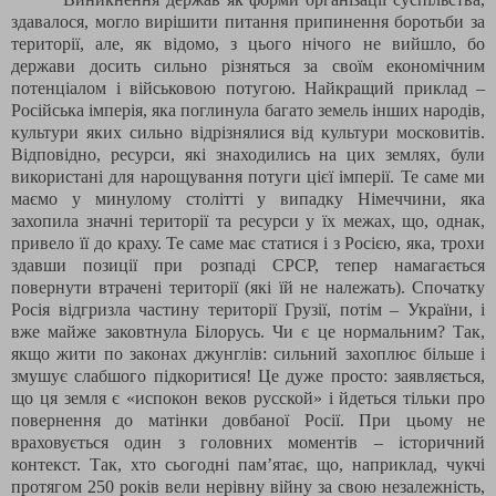
здавалося, могло вирішити питання припинення боротьби за
території, але, як відомо, з цього нічого не вийшло, бо
держави досить сильно різняться за своїм економічним
потенціалом і військовою потугою. Найкращий приклад –
Російська імперія, яка поглинула багато земель інших народів,
культури яких сильно відрізнялися від культури московитів.
Відповідно, ресурси, які знаходились на цих землях, були
використані для нарощування потуги цієї імперії. Те саме ми
маємо у минулому столітті у випадку Німеччини, яка
захопила значні території та ресурси у їх межах, що, однак,
привело її до краху. Те саме має статися і з Росією, яка, трохи
здавши позиції при розпаді СРСР, тепер намагається
повернути втрачені території (які їй не належать). Спочатку
Росія відгризла частину території Грузії, потім – України, і
вже майже заковтнула Білорусь. Чи є це нормальним? Так,
якщо жити по законах джунглів: сильний захоплює більше і
змушує слабшого підкоритися! Це дуже просто: заявляється,
що ця земля є «
испокон веков русской
» і йдеться тільки про
повернення до матінки довбаної Росії. При цьому не
враховується один з головних моментів – історичний
контекст. Так, хто сьогодні пам’ятає, що, наприклад, чукчі
протягом 250 років вели нерівну війну за свою незалежність,