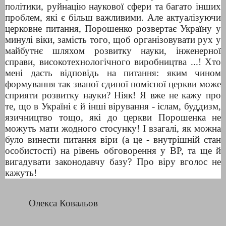
політики, руйнацію наукової сфери та багато інших
проблем, які є більш важливими. Але актуалізуючи
церковне питання, Порошенко розвертає Україну у
минулі віки, замість того, щоб організовувати рух у
майбутнє шляхом розвитку науки, інженерної
справи, високотехнологічного виробництва ...! Хто
мені дасть відповідь на питання: яким чином
формування так званої єдиної помісної церкви може
сприяти розвитку науки? Ніяк! Я вже не кажу про
те, що в Україні є й інші вірування - іслам, буддизм,
язичництво тощо, які до церкви Порошенка не
можуть мати жодного стосунку! І взагалі, як можна
було винести питання віри (а це - внутрішній стан
особистості) на рівень обговорення у ВР, та ще й
вигадувати законодавчу базу? Про віру вголос не
кажуть!
Олекса Ковальов