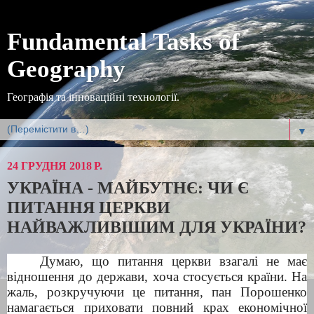
Fundamental Tasks of
Geography
Географія та інноваційні технології.
▼
24 ГРУДНЯ 2018 Р.
УКРАЇНА - МАЙБУТНЄ: ЧИ Є
ПИТАННЯ ЦЕРКВИ
НАЙВАЖЛИВІШИМ ДЛЯ УКРАЇНИ?
Думаю, що питання церкви взагалі не має
відношення до держави, хоча стосується країни. На
жаль, розкручуючи це питання, пан Порошенко
намагається приховати повний крах економічної