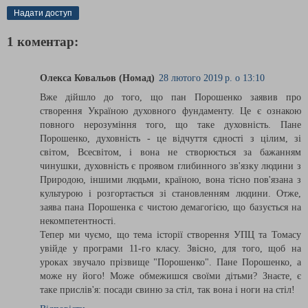
Надати доступ
1 коментар:
Олекса Ковальов (Номад)
28 лютого 2019 р. о 13:10
Вже дійшло до того, що пан Порошенко заявив про
створення Україною духовного фундаменту. Це є ознакою
повного нерозуміння того, що таке духовність. Пане
Порошенко, духовність - це відчуття єдності з цілим, зі
світом, Всесвітом, і вона не створюється за бажанням
чинушки, духовність є проявом глибинного зв'язку людини з
Природою, іншими людьми, країною, вона тісно пов'язана з
культурою і розгортається зі становленням людини. Отже,
заява пана Порошенка є чистою демагогією, що базується на
некомпетентності.
Тепер ми чуємо, що тема історії створення УПЦ та Томасу
увійде у програми 11-го класу. Звісно, для того, щоб на
уроках звучало прізвище "Порошенко". Пане Порошенко, а
може ну його! Може обмежишся своїми дітьми? Знаєте, є
таке прислів'я: посади свиню за стіл, так вона і ноги на стіл!