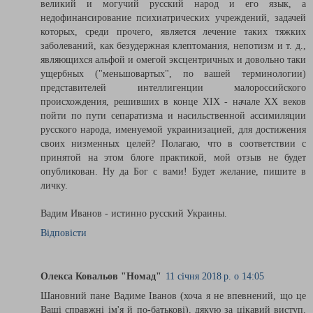
великий и могучий русский народ и его язык, а
недофинансирование психиатрических учреждений, задачей
которых, среди прочего, является лечение таких тяжких
заболеваний, как безудержная клептомания, непотизм и т. д.,
являющихся альфой и омегой эксцентричных и довольно таки
ущербных ("меньшовартых", по вашей терминологии)
представителей интеллигенции малороссийского
происхождения, решивших в конце XIX - начале ХХ веков
пойти по пути сепаратизма и насильственной ассимиляции
русского народа, именуемой украинизацией, для достижения
своих низменных целей? Полагаю, что в соответствии с
принятой на этом блоге практикой, мой отзыв не будет
опубликован. Ну да Бог с вами! Будет желание, пишите в
личку.
Вадим Иванов - истинно русский Украины.
Відповісти
Олекса Ковальов "Номад"
11 січня 2018 р. о 14:05
Шановний пане Вадиме Іванов (хоча я не впевнений, що це
Ваші справжні ім'я й по-батькові), дякую за цікавий виступ.