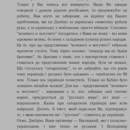
Тільки у Вас чомусь все вивернуто. Якщо Ви завжди
говорили і думали рідною російською, то продовжуйте це
робити, Вам ніхто не забороняє, на відміну від Ваших
прибічників, які на Донбасі за українську символіку рубали
руки, а за українську у мобільному просто вбивали. Стосовно
“великого и могучего” погодитись з Вами не можу - всі мови
однаково великі, бо вони є складовою культур різних народів.
Це те, про що представники “великого и могучего” забували
протягом століть. Тому вірно сказано: “никогда мы не будем
братьями”, бо братами з тими, хто з презирством ставився і
ставиться до представників інших народів, бути не можна.
Що стосується “сепаратизму”, то не забувайте, що сто років
тому українців і руських було однаково — приблизно по 80
млн. Тільки ось українців почистили. Тільки на Кубані було
знищено мільйон козаків! Для вас - представників “великого
и могучего” - хорошими є ті, хто, забувши свої етнічні
корені, приєднується до “русскаго мира”, всі інші —
націоналюги. Казки про сепаратизм українців вже всім
набридли. Досить. А текст, який надіслали Ви, підтверджує
те, з якою неповагою ви - “русские” - ставитесь до українців.
Отже, Дмітрію, Ваше прізвище — Висоцький, яке є польсько-
українським, і вже точно не руським. І Володимир