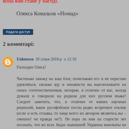
вона вам стане у нагоді.
Олекса Ковальов «Номад»
Надати доступ
2 коментарі:
Unknown
10 січня 2018 р. о 12:10
Господин Олесь!
Частенько захожу на ваш блог, почитываю его и не перестаю
удивляться, сколько яду и ненависти вы выплескиваете на
своих соотечественников, которые, в отличие от вас, всегда
думали и говорили на родном для них русском языке!
Следует заметить, что, в отличие от ваших научных
рецензий, ваши русофобские посты редко встречают отклик
(если и есть отзывы, то чаще всего их автором являетесь вы –
смешно! не правда ли?). Не пора ли вам на старости лет
осознать, что во всех бедах нынешней Украины виноваты не