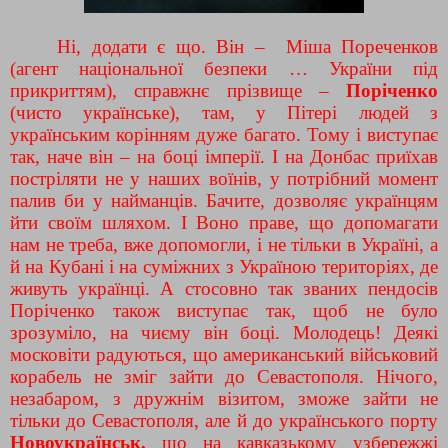
Ні, додати є що.
Він – Міша Пореченков
(агент національної безпеки … України під
прикриттям), справжнє прізвище –
Поріченко
(чисто українське), там, у Пітері людей з
українським корінням дуже багато. Тому і виступає
так, наче він – на боці імперії. І на Донбас приїхав
постріляти не у наших воїнів, у потрібний момент
палив би у найманців. Бачите, дозволяє українцям
йти своїм шляхом. І Воно праве, що допомагати
нам не треба, вже допомогли, і не тільки в Україні, а
й на Кубані і на суміжних з Україною територіях, де
живуть українці. А стосовно так званих пендосів
Поріченко також виступає так, щоб не було
зрозуміло, на чиєму він боці. Молодець! Деякі
московіти радуються, що американський військовий
корабель не зміг зайти до Севастополя. Нічого,
незабаром, з дружнім візитом, зможе зайти не
тільки до Севастополя, але й до українського порту
Новоукраїнськ,
що на кавказькому узбережжі