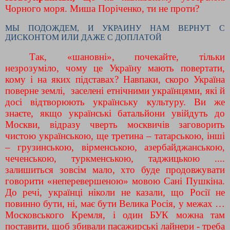
Чорного моря. Миша Поріченко, ти не проти?
МЫ ПОДОЖДЕМ, И УКРАИНУ НАМ ВЕРНУТ С
ДИСКОНТОМ ИЛИ ДАЖЕ С ДОПЛАТОЙ
Так, «шановні», почекайте, тільки
незрозуміло, чому це Україну мають повертати,
кому і на яких підставах? Навпаки, скоро Україна
поверне землі, заселені етнічними українцями, які й
досі відтворюють українську культуру. Ви же
знаєте, якщо українські батальйони увійдуть до
Москви, відразу чверть москвичів заговорить
чистою українською, ще третина – татарською, інші
– грузинською, вірменською, азербайджанською,
чеченською, туркменською, таджицькою ....
залишиться зовсім мало, хто буде продовжувати
говорити «неперевершеною» мовою Сані Пушкіна.
До речі, українці ніколи не казали, що Росії не
повинно бути, ні, має бути Велика Росія, у межах …
Московського Кремля, і один БУК можна там
поставити, щоб збивали пасажирські лайнери - треба