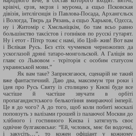
народного віче, в состав которого входят: вятічі,
крівічі, єрзя, мєрзя і мурома, а єщьо Псковская
дівізія, інтєлігєнція із Павлова-Посада, Архангєльск
і Вологда, Твєрь да Рязань, а єщьо Харьков, Одєсса,
ну і Житомір с Хмєльніцкім, бо там всьо равно
большінство таксістов і гопніков по русскі гутарят.
Ну і етот - Пітєр тожє с намі, ібо Цой- жив! Вот вам
і Вєлікая Русь. Бєз єтіх чучмеков черножопих да
ускоглазой дряні татаро-монгольской. А Галіція во
главє со Львовом - тєріторія с особим статусом
украинськой мови.”
Як вам таке? Заприсягаюся, сценарій не такий
вже фантастичний. Даю два, максимум три роки і
ідея про Русь Святу із столицею у Києві буде все
частіше й частіше звучати в орбіті
пропагандистського белькотіння вмираючої імперії.
Це я до чого? А до того, щоб коли побиті москалі
поповзуть з валізами грошей із палаючої Москви до
хлібного і гостинного Києва і затягнуть своє
одвічне булгаковське: “Ей, чєловєк, мнє би водочкі,
і закусіть…”, то кожен офіціант у кожному