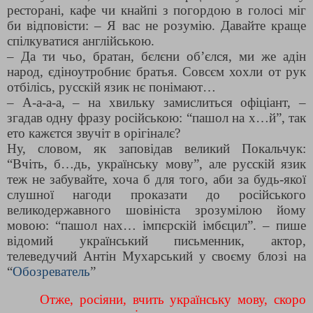
ресторані, кафе чи кнайпі з погордою в голосі міг
би відповісти: – Я вас не розумію. Давайте краще
спілкуватися англійською.
– Да ти чьо, братан, бєлєни об’єлся, ми же адін
народ, єдіноутробниє братья. Совсєм хохли от рук
отбілісь, русскій язик нє понімают…
– А-а-а-а, – на хвильку замислиться офіціант, –
згадав одну фразу російською: “пашол на х…й”, так
ето кажєтся звучіт в орігіналє?
Ну, словом, як заповідав великий Покальчук:
“Вчіть, б…дь, українську мову”, але русскій язик
теж не забувайте, хоча б для того, аби за будь-якої
слушної нагоди проказати до російського
великодержавного шовініста зрозумілою йому
мовою: “пашол нах… імпєрскій імбєцил”. – пише
відомий український письменник, актор,
телеведучий Антін Мухарський у своєму блозі на
“
Обозреватель
”
Отже, росіяни, вчить українську мову, скоро