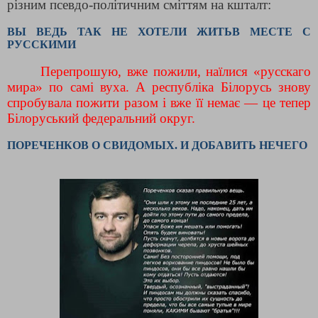
різним псевдо-політичним сміттям на кшталт:
ВЫ ВЕДЬ ТАК НЕ ХОТЕЛИ ЖИТЬВ МЕСТЕ С
РУССКИМИ
Перепрошую, вже пожили, наїлися «русскаго
мира» по самі вуха. А республіка Білорусь знову
спробувала пожити разом і вже її немає — це тепер
Білоруський федеральний округ.
ПОРЕЧЕНКОВ О СВИДОМЫХ. И ДОБАВИТЬ НЕЧЕГО