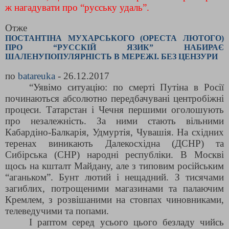
ж нагадувати про “русську удаль”.
Отже
ПОСТАНТІНА МУХАРСЬКОГО (ОРЕСТА ЛЮТОГО)
ПРО “РУССКІЙ ЯЗИК” НАБИРАЄ
ШАЛЕНУПОПУЛЯРНІСТЬ В МЕРЕЖІ. БЕЗ ЦЕНЗУРИ
по
batareuka
- 26.12.2017
“Уявімо ситуацію: по смерті Путіна в Росії
починаються абсолютно передбачувані центробіжні
процеси. Татарстан і Чечня першими оголошують
про незалежність. За ними стають вільними
Кабардіно-Балкарія, Удмуртія, Чувашія. На східних
теренах виникають Далекосхідна (ДСНР) та
Сибірська (СНР) народні республіки. В Москві
щось на кшталт Майдану, але з типовим російським
“аганьком”. Бунт лютий і нещадний. З тисячами
загиблих, потрощеними магазинами та палаючим
Кремлем, з розвішаними на стовпах чиновниками,
телеведучими та попами.
І раптом серед усього цього безладу чийсь