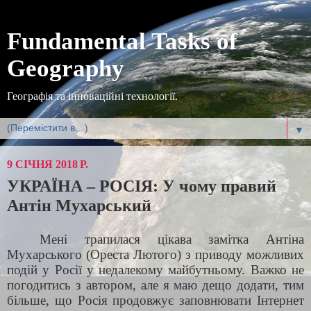
Fundamental Tasks of
Geography
Географія та інноваційні технології.
▼
9 СІЧНЯ 2018 Р.
УКРАЇНА – РОСІЯ: У чому правий
Антін Мухарський
Мені трапилася цікава замітка Антіна
Мухарського (Ореста Лютого) з приводу можливих
подій у Росії у недалекому майбутньому. Важко не
погодитись з автором, але я маю дещо додати, тим
більше, що Росія продовжує заповнювати Інтернет