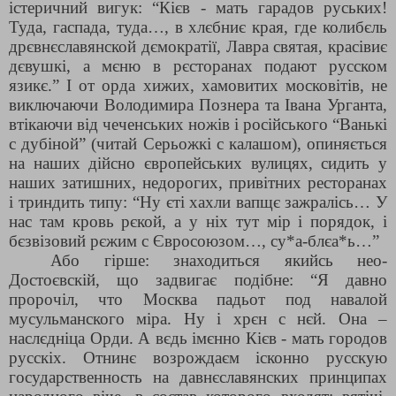
істеричний вигук: “Кієв - мать гарадов руських!
Туда, гаспада, туда…, в хлєбниє края, где колибєль
дрєвнєславянской дємократії, Лавра святая, красівиє
дєвушкі, а мєню в рєсторанах подают русском
язикє.” І от орда хижих, хамовитих московітів, не
виключаючи Володимира Познера та Івана Урганта,
втікаючи від чеченських ножів і російського “Ванькі
с дубіной” (читай Серьожкі с калашом), опиняється
на наших дійсно європейських вулицях, сидить у
наших затишних, недорогих, привітних ресторанах
і триндить типу: “Ну єті хахли вапщє зажралісь… У
нас там кровь рєкой, а у ніх тут мір і порядок, і
бєзвізовий рєжим с Євросоюзом…, су*а-блєа*ь…”
Або гірше: знаходиться якийсь нео-
Достоєвскій, що задвигає подібне: “Я давно
пророчіл, что Москва падьот под навалой
мусульманского міра. Ну і хрєн с нєй. Она –
наслєдніца Орди. А вєдь імєнно Кієв - мать городов
русскіх. Отнинє возрождаєм ісконно русскую
государственность на давнєславянских принципах