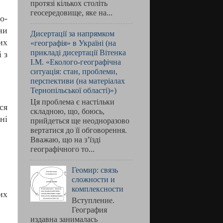
протязі кількох століть
геосередовище, яке на...
о-
ни
Дисертації за напрямком
их
«географія» в Україні (на
прикладі дисертації Вітенка
 з
І.М. «Еколого-географічна
ситуація: стан, проблеми,
перспективи (на матеріалах
Тернопільської області)»)
Ця проблема є настільки
ся
складною, що, боюсь,
ні
прийдеться ще неодноразово
вертатися до її обговорення.
Вважаю, що на з’їзді
географічного то...
Геомир: связь
сложности и
комплексности
их
Вступление.
География
издавна занималась