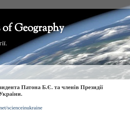
 of Geography
ії.
идента Патона Б.Є. та членів Президії
України.
net/scienceinukraine