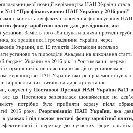
глядальницької позиції керівництва НАН України стала
и №11 “Про фінансування НАН України у 2016 році”
 якої є констатація факту скорочення фінансування НАН
штів фонду заробітної плати для дослідників, які
і установ
. Замість того аби шукати шляхи протидії груб
ка, як працівника і громадянина України, через
аконів України, всі 15 пунктів Постанови детально
нати установи та підрозділи Академії на виконання статті
й бюджет України на 2016 рік” з “оптимізації” мережі
і їх працівників, не пояснивши як діяти установам в
ном, керівництво НАН України вкотре продемонструвало
и вирішення цих питань на дирекції установ.
ми, озвучені у
Постанові Президії НАН України №11 в
, але ця Постанова запізнилася щонайменше на дев’я
 змісту потрібно було прийняти одразу після обран
тні 2015 року
. Реорганізація НАН України,
яка дав
 в умовах і під гаслом нестачі фонду заробітної плати
фективності і переходу до сучасних форм організац