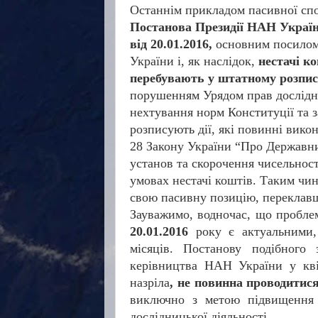
Останнім прикладом пасивної спо
Постанова Президії НАН Україн
від 20.01.2016,
основним посилом
України і, як наслідок,
нестачі ко
перебувають у штатному розпис
порушенням Урядом прав дослідни
нехтування норм Конституції та з
розписують дії, які повинні вико
28 Закону України “Про Державни
установ та скорочення чисельност
умовах нестачі коштів. Таким чи
свою пасивну позицію, переклавш
Зауважимо, водночас, що пробле
20.01.2016
року є актуальними
місяців. Постанову подібного
керівництва НАН України у кві
назріла
, не повинна проводитися
виключно з метою підвищення е
дослідницької діяльності.