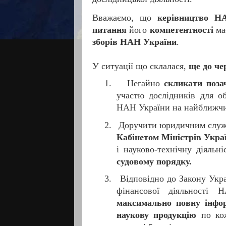
Вважаємо, що
керівництво НА
питання
його
компетентності
ма
зборів НАН України
.
У ситуації що склалася,
ще до че
1.
Негайно
скликати поза
участю дослідників для о
НАН України на найближчи
2.
Доручити юридичним служ
Кабінетом Міністрів Украї
і науково-технічну діяльн
судовому порядку.
3.
Відповідно до Закону Укр
фінансової діяльності
максимально повну інфор
наукову продукцію
по кож