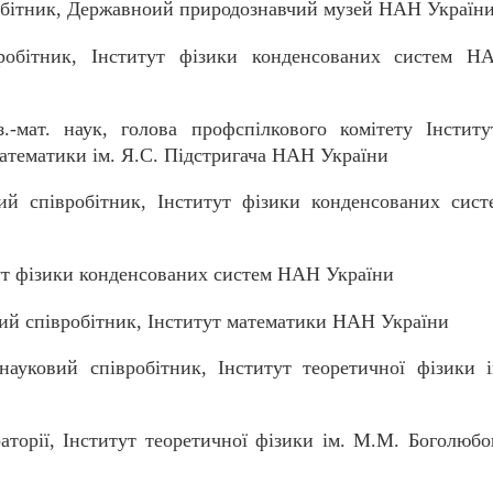
обітник, Державноий природознавчий музей НАН Україн
робітник, Інститут фізики конденсованих систем Н
-мат. наук, голова профспілкового комітету Інститу
атематики ім. Я.С. Підстригача НАН України
ий співробітник, Інститут фізики конденсованих сист
ут фізики конденсованих систем НАН України
ий співробітник, Інститут математики НАН України
ауковий співробітник, Інститут теоретичної фізики і
аторії, Інститут теоретичної фізики ім. М.М. Боголюбо