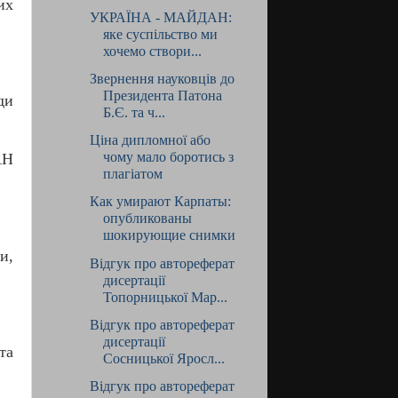
их
УКРАЇНА - МАЙДАН:
яке суспільство ми
хочемо створи...
Звернення науковців до
Президента Патона
ди
Б.Є. та ч...
Ціна дипломної або
чому мало боротись з
АН
плагіатом
Как умирают Карпаты:
опубликованы
шокирующие снимки
и,
Відгук про автореферат
дисертації
Топорницької Мар...
Відгук про автореферат
дисертації
та
Сосницької Яросл...
Відгук про автореферат