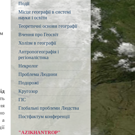
Події
Місце географії в системі
науки і освіти
Теоретичні основи географії
им
Вчення про Геосвіт
Холізм в географії
Антропогеографія і
регіоналістика
Некролог
Проблема Людини
Подорожі
ід
Кругозор
ть
ГІС
ня
Глобальні проблеми Людства
но
Постфактум конференції
, а
ії
"AZIKHANTROP"