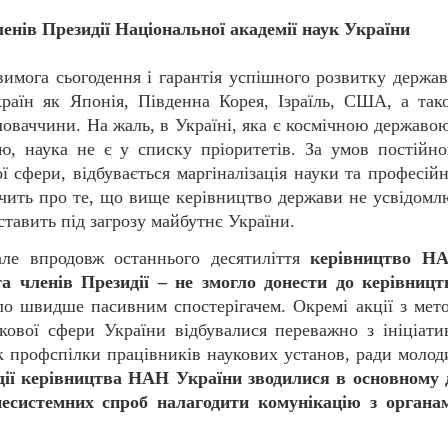
енів Президії Національної академії наук України
имога сьогодення і гарантія успішного розвитку держав
країн як Японія, Південна Корея, Ізраїль, США, а так
ловаччини. На жаль, в Україні, яка є космічною державою
, наука не є у списку пріоритетів. За умов постійно
 сфери, відбувається маргіналізація науки та професійн
ідчить про те, що вище керівництво держави не усвідомл
ставить під загрозу майбутнє України.
ле впродовж останнього десятиліття
керівництво Н
та членів Президії – не змогло донести до керівницт
уло швидше пасивним спостерігачем. Окремі акції з мет
кової сфери України відбувалися переважно з ініціати
як профспілки працівників наукових установ, ради молод
дії керівництва НАН України зводилися в основному 
несистемних спроб налагодити комунікацію з органа