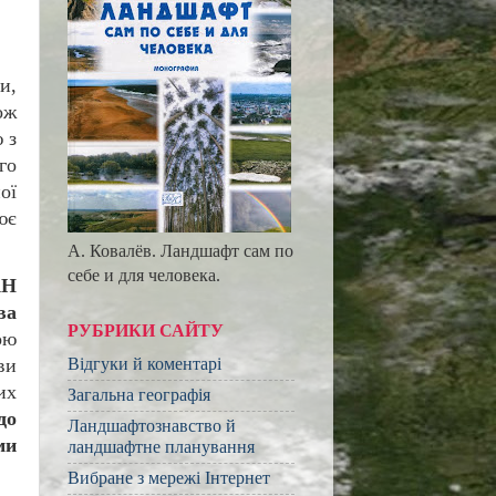
и,
ож
 з
го
ої
ює
А. Ковалёв. Ландшафт сам по
себе и для человека.
АН
ва
РУБРИКИ САЙТУ
ою
Відгуки й коментарі
ви
их
Загальна географія
до
Ландшафтознавство й
ми
ландшафтне планування
Вибране з мережі Інтернет