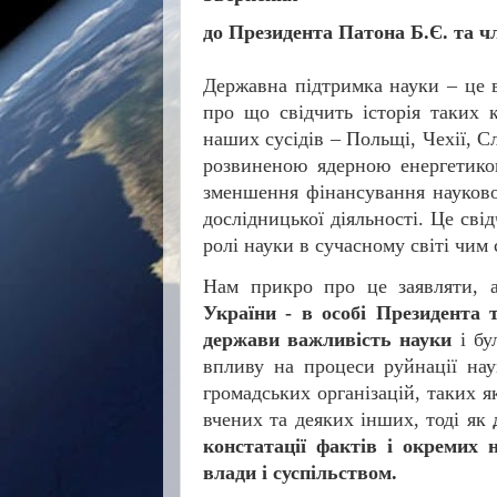
до Президента Патона Б.Є. та чл
Державна підтримка науки – це в
про що свідчить історія таких 
наших сусідів – Польщі, Чехії, С
розвиненою ядерною енергетикою
зменшення фінансування наукової
дослідницької діяльності. Це св
ролі науки в сучасному світі чим 
Нам прикро про це заявляти, а
України - в особі Президента 
держави важливість науки
і б
впливу на процеси руйнації нау
громадських організацій, таких 
вчених та деяких інших, тоді як
констатації фактів і окремих 
влади і суспільством.