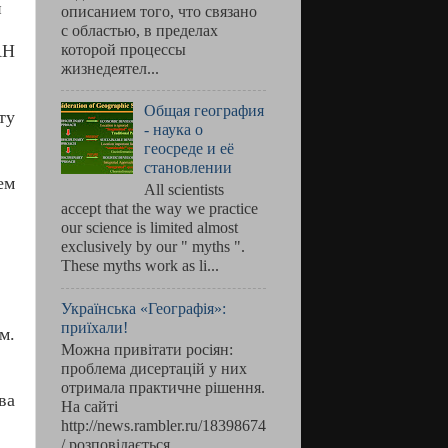
и
описанием того, что связано
с областью, в пределах
АН
которой процессы
жизнедеятел...
Общая география
ту
- наука о
геосреде и её
становлении
ем
All scientists
accept that the way we practice
our science is limited almost
exclusively by our " myths ".
These myths work as li...
Українська «Географія»:
приїхали!
м.
Можна привітати росіян:
проблема дисертацій у них
отримала практичне рішення.
ва
На сайті
http://news.rambler.ru/18398674
/ розповідається, ...