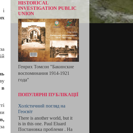
HISTORICAL
INVESTIGATION PUBLIC
я
і
UNION
их
за
ій
Генрих Томсон "Бакинские
нь
воспоминания 1914-1921
года"
ву
 в
ПОПУЛЯРНІ ПУБЛІКАЦІЇ
ті
Холістичний погляд на
Геосвіт
ни
There is another world, but it
в,
is in this one. Paul Eluard
за
Постановка проблеми . На