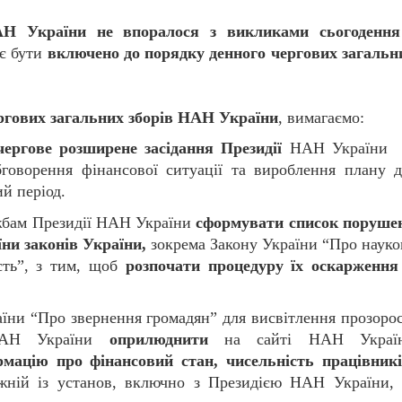
Н України не впоралося з викликами сьогоденн
є бути
включено до порядку денного чергових загальн
ргових загальних зборів НАН України
, вимагаємо:
чергове розширене засідання Президії
НАН України 
бговорення фінансової ситуації та вироблення плану д
й період.
бам Президії НАН України
сформувати список поруше
ни законів України,
зокрема Закону України “Про науко
ість”, з тим, щоб
розпочати процедуру їх оскарження
аїни “Про звернення громадян” для висвітлення прозорос
 НАН України
оприлюднити
на сайті НАН Украї
мацію про фінансовий стан, чисельність працівникі
ній із установ, включно з Президією НАН України, 