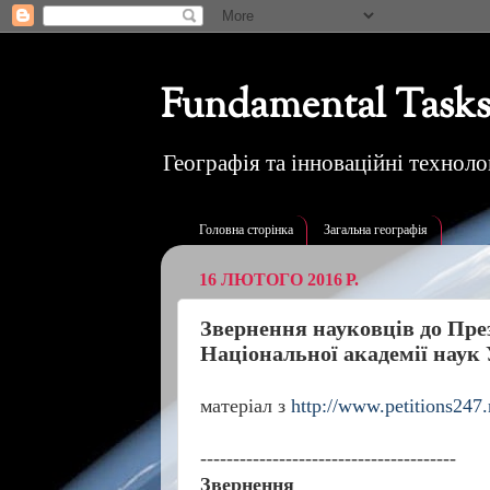
Fundamental Tasks
Географія та інноваційні технолог
Головна сторінка
Загальна географія
16 ЛЮТОГО 2016 Р.
Звернення науковців до През
Національної академії наук 
матеріал з
http://www.petitions247.
---------------------------------------
Звернення