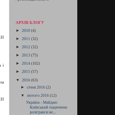
АРХІВ БЛОГУ
►
2010
(4)
АН
►
2011
(32)
►
2012
(32)
►
2013
(75)
►
2014
(102)
 і
►
2015
(57)
▼
2016
(63)
ем
►
січня 2016
(2)
▼
лютого 2016
(12)
АН
Україна - Майдан:
Київський пацючник
розігрався не...