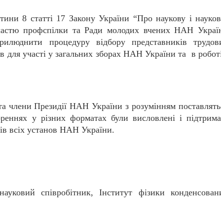
ини 8 статті 17 Закону України “Про наукову і науков
 участю профспілки та Ради молодих вчених НАН Украї
рилюднити процедуру відбору представників трудов
в для участі у загальних зборах НАН України та в роботі
та члени Президії НАН України з розумінням поставлять
реннях у різних форматах були висловлені і підтрима
ів всіх установ НАН України.
ауковий співробітник, Інститут фізики конденсован