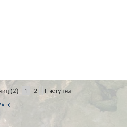
ниц (2)
1
2
Наступна
Atom)