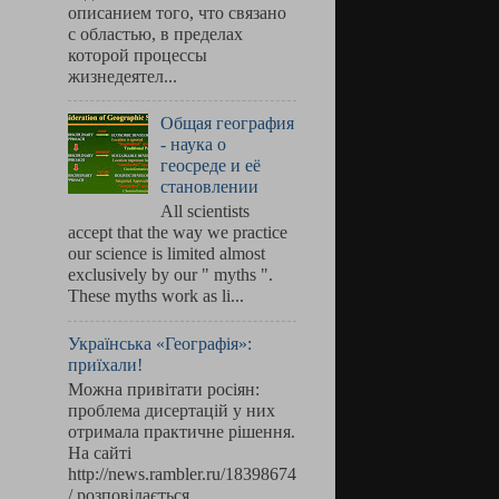
описанием того, что связано
с областью, в пределах
которой процессы
жизнедеятел...
Общая география
- наука о
геосреде и её
становлении
All scientists
accept that the way we practice
our science is limited almost
exclusively by our " myths ".
These myths work as li...
Українська «Географія»:
приїхали!
Можна привітати росіян:
проблема дисертацій у них
отримала практичне рішення.
На сайті
http://news.rambler.ru/18398674
/ розповідається, ...