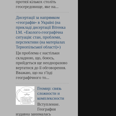
протязі кількох століть
геосередовище, яке на...
Дисертації за напрямком
«географія» в Україні (на
прикладі дисертації Вітенка
І.М. «Еколого-географічна
ситуація: стан, проблеми,
перспективи (на матеріалах
Тернопільської області)»)
Ця проблема є настільки
складною, що, боюсь,
прийдеться ще неодноразово
вертатися до її обговорення.
Вважаю, що на з’їзді
географічного то...
Геомир: связь
сложности и
комплексности
Вступление.
География
издавна занималась