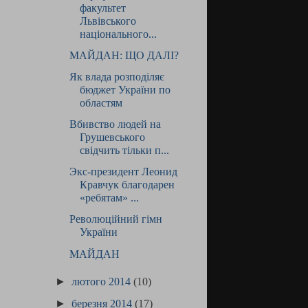
факультет
Львівського
національного...
МАЙДАН: ЩО ДАЛІ?
Як влада розподіляє
бюджет України по
областям
Вбивство людей на
Грушевського
свідчить тільки п...
Экс-президент Леонид
Кравчук благодарен
«ребятам» ...
Революційний гімн
України
МАЙДАН
►
лютого 2014
(10)
►
березня 2014
(17)