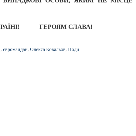
- ВИПАДКОВІ ОСОБИ, ЯКИМ НЕ МІСЦЕ
РАЇНІ!
ГЕРОЯМ СЛАВА!
а
,
євромайдан
,
Олекса Ковальов
,
Події