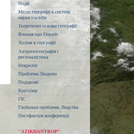
Події
Місце географії в системі
науки і освіти
Теоретичні основи географії
Вчення про Геосвіт
Холізм в географії
Антропогеографія і
регіоналістика
Некролог
Проблема Людини
Подорожі
Кругозор
ГІС
Глобальні проблеми Людства
Постфактум конференції
"AZIKHANTROP"