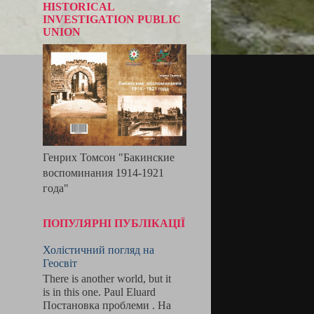
HISTORICAL
INVESTIGATION PUBLIC
UNION
Генрих Томсон "Бакинские
воспоминания 1914-1921
года"
ПОПУЛЯРНІ ПУБЛІКАЦІЇ
Холістичний погляд на
Геосвіт
There is another world, but it
is in this one. Paul Eluard
Постановка проблеми . На