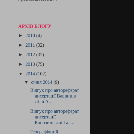
АРХІВ БЛОГУ
►
2010
(4)
►
2011
(32)
►
2012
(32)
►
2013
(75)
▼
2014
(102)
▼
січня 2014
(9)
Відгук про автореферат
дисертації Вавринів
Лілії А...
Відгук про автореферат
дисертації
Копачинської Гал...
Географічний