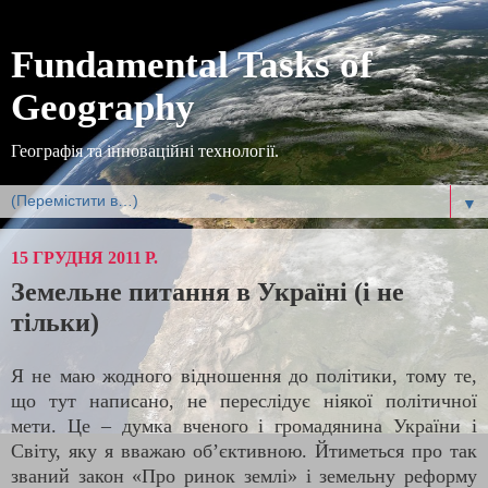
Fundamental Tasks of
Geography
Географія та інноваційні технології.
▼
15 ГРУДНЯ 2011 Р.
Земельне питання в Україні (і не
тільки)
Я не маю жодного відношення до політики, тому те,
що тут написано, не переслідує ніякої політичної
мети. Це – думка вченого і громадянина України і
Світу, яку я вважаю об’єктивною. Йтиметься про так
званий закон «Про ринок землі» і земельну реформу