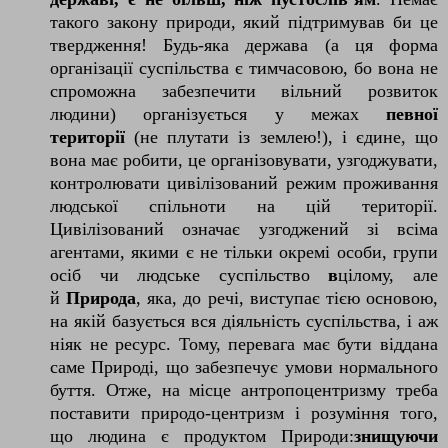
такого закону природи, який підтримував би це
твердження! Будь-яка держава (а ця форма
організації суспільства є тимчасовою, бо вона не
спроможна забезпечити вільний розвиток
людини) організується у межах
певної
території
(не плутати із землею!), і єдине, що
вона має робити, це організовувати, узгоджувати,
контролювати цивілізований режим проживання
людської спільноти на цій території.
Цивілізований означає узгоджений зі всіма
агентами, якими є не тільки окремі особи, групи
осіб чи людське суспільство
в
цілому, але
й
Природа
, яка, до речі, виступає тією основою,
на якій базується вся діяльність суспільства, і аж
ніяк не ресурс. Тому, перевага має бути віддана
саме Природі, що забезпечує умови нормального
буття. Отже, на місце антропоцентризму треба
поставити природо-центризм і розуміння того,
що людина є продуктом Природи:
знищуючи