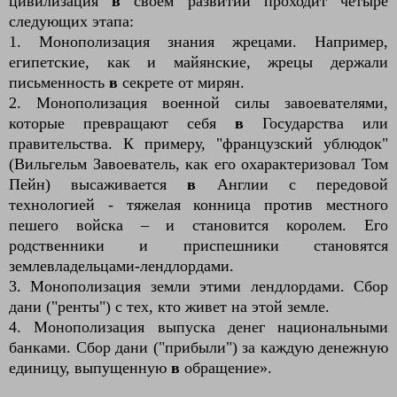
цивилизация
в
своем развитии проходит четыре
следующих этапа:
1. Монополизация знания жрецами. Например,
египетские, как и майянские, жрецы держали
письменность
в
секрете от мирян.
2. Монополизация военной силы завоевателями,
которые превращают себя
в
Государства или
правительства. К примеру, "французский ублюдок"
(Вильгельм Завоеватель, как его охарактеризовал Том
Пейн) высаживается
в
Англии с передовой
технологией - тяжелая конница против местного
пешего войска – и становится королем. Его
родственники и приспешники становятся
землевладельцами-лендлордами.
3. Монополизация земли этими лендлордами. Сбор
дани ("ренты") с тех, кто живет на этой земле.
4. Монополизация выпуска денег национальными
банками. Сбор дани ("прибыли") за каждую денежную
единицу, выпущенную
в
обращение
».