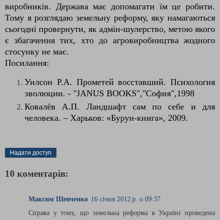
виробників. Держава має допомагати їм це робити.
Тому я розглядаю земельну реформу, яку намагаються
сьогодні провернути, як адмін-шулерство, метою якого
є збагачення тих, хто до агровиробництва жодного
стосунку не має.
Посилання:
Уилсон Р.А. Прометей восставший. Психология
эвол
юции
. -
"JANUS BOOKS"
,
"София"
,
1998
Ковалёв А.П.
Ландшафт сам по себе и для
человека. – Харьков:
«Бурун-книга», 2009.
Надати доступ
10 коментарів:
Максим Шевченко
16 січня 2012 р. о 09:37
Справа у тому, що земельна реформа в Україні проведена