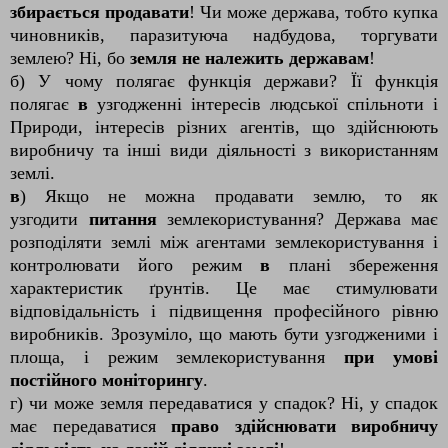
збирається продавати
! Чи може держава, тобто купка
чиновників, паразитуюча надбудова, торгувати
землею? Ні, бо
земля не належить державам
!
б) У чому полягає функція держави? Її функція
полягає
в
узгодженні інтересів людської спільноти і
Природи, інтересів різних агентів, що здійснюють
виробничу та інші види діяльності з використанням
землі.
в
) Якщо не можна продавати землю, то як
узгодити
питання
землекористування? Держава має
розподіляти землі між агентами землекористування і
контролювати його режим
в
плані збереження
характеристик ґрунтів. Це має стимулювати
відповідальність і підвищення професійного рівню
виробників. Зрозуміло, що мають бути узгодженими і
площа, і режим землекористування
при умові
постійного моніторингу
.
г) чи може земля передаватися у спадок? Ні, у спадок
має передаватися
право здійснювати виробничу