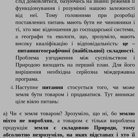
слід домовлятися, базуючись на знанні режимів її
функціонування і розумінні нашою залежності
від неї. Тому головними при розробці
поставлених питань мають бути не чиновники і
ті, хто має відношення до господарської системи,
а географи та екологи, що, зрозуміло, мають
високу кваліфікацію і відповідальність:
це –
питаннягеографічної (найбільшої) складності
.
Проблема узгодження між суспільством і
Природою виходить на перший план. Для його
вирішення необхідна серйозна міждержавна
програма.
Наступне
питання
стосується того, чи може
земля бути товаром і продаватися. Тут виникає
ціле віяло питань:
а) Чи є земля товаром? Зрозуміло, що ні, бо
землю
ніхто не виробляв
, а товаром є тільки вироблена
продукція:
земля є складовою Природи, тому
абсолютно незрозуміло, на яких підставах і хто її