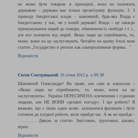
не може бути товаром в принципі, вона не належить
державам – держава має тільки організуючу функцію. 3. З
приводу бандитської влади – шановний, будь-яка Влада є
бандитською, у нас, чи у іншій державі! Влада – це завжди
примушування людей до покори, обмеження їх свободи і т. і.,
але все залежить від людей. Якщо люди це сприймають, то,
може, вони на це заслуговують. Читайте на цьому блозі мою
статтю „Государство и регион как альтернативные формы…”
Відповісти
Євген Смотрицький
16 січня 2012 р. о 09:38
Шановний Олександре! Ви праві, але самі ж написали –
«Якщо люди це сприймають, то, може, вони на це
заслуговують». Україна ПЕРЕСИЧЕНА освіченими і гідними
людьми, але НЕ ВОНИ «делают погоду». І що робити? Я
вважаю, що є лише один шлях: залишатися фахівцем і бути
готовим до плідної роботи, коли прийде час. А як не прийде -
…………. Дякую за статтю. Змістовно, ґрунтовно, цікаво,
вірно.
Відповісти