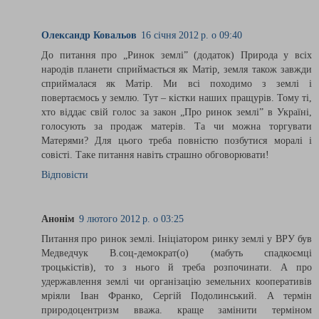
Олександр Ковальов
16 січня 2012 р. о 09:40
До питання про „Ринок землі” (додаток) Природа у всіх
народів планети сприймається як Матір, земля також завжди
сприймалася як Матір. Ми всі походимо з землі і
повертаємось у землю. Тут – кістки наших пращурів. Тому ті,
хто віддає свій голос за закон „Про ринок землі” в Україні,
голосують за продаж матерів. Та чи можна торгувати
Матерями? Для цього треба повністю позбутися моралі і
совісті. Таке питання навіть страшно обговорювати!
Відповісти
Анонім
9 лютого 2012 р. о 03:25
Питання про ринок землі. Ініціатором ринку землі у ВРУ був
Медведчук В.соц-демократ(о) (мабуть спадкоємці
троцькістів), то з нього й треба розпочинати. А про
удержавлення землі чи організацію земельних кооперативів
мріяли Іван Франко, Сергій Подолинський. А термін
природоцентризм вважа. краще замінити терміном