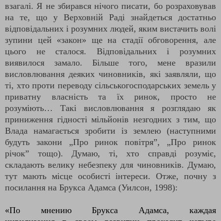
взагалі. Я не збирався нічого писати, бо розраховував
на те, що у Верховній Раді знайдеться достатньо
відповідальних і розумних людей, яким вистачить волі
зупини цей «закон» ще на стадії обговорення, але
цього не сталося. Відповідальних і розумних
виявилося замало. Більше того, мене вразили
висловлювання деяких чиновників, які заявляли, що
ті, хто проти переводу сільськогосподарських земель у
приватну власність та їх ринок, просто не
розуміють… Такі висловлювання я розглядаю як
приниження гідності мільйонів незгодних з тим, що
Влада намагається зробити із землею (наступними
будуть закони „Про ринок повітря”, „Про ринок
річок” тощо). Думаю, ті, хто справді розуміє,
складають велику небезпеку для чиновників. Думаю,
тут мають місце особисті інтереси. Отже, почну з
посилання на Брукса Адамса (Уилсон, 1998):
«
По мнению Брукса Адамса, каждая