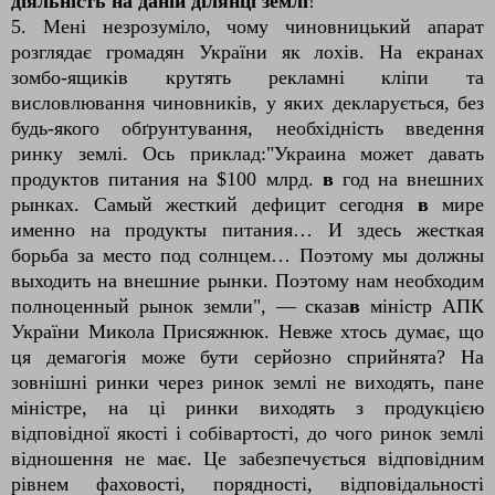
діяльність на даній ділянці землі
!
5. Мені незрозуміло, чому чиновницький апарат
розглядає громадян України як лохів. На екранах
зомбо-ящиків крутять рекламні кліпи та
висловлювання чиновників, у яких декларується, без
будь-якого обґрунтування, необхідність введення
ринку землі. Ось приклад:
"Украина может давать
продуктов питания на $100 млрд
.
в
год на внешних
рынках. Самый жесткий дефицит сегодня
в
мире
именно на продукты питания… И здесь жесткая
борьба за место под солнцем… Поэтому мы должны
выходить на внешние рынки. Поэтому нам необходим
полноценный рынок земли", — сказа
в
міністр АПК
України Микола Присяжнюк. Невже хтось думає, що
ця демагогія може бути серйозно сприйнята? На
зовнішні ринки через ринок землі не виходять, пане
міністре, на ці ринки виходять з продукцією
відповідної якості і собівартості, до чого ринок землі
відношення не має. Це забезпечується відповідним
рівнем фаховості, порядності, відповідальності