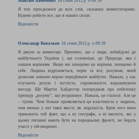
Максим Шевченко
16 січня 2012 р. о 09:39
Я теж приєднаюся до всіх слів, сказаних коментаторами.
Будемо робити все, що в наших силах.
Відповісти
Олександр Ковальов
16 січня 2012 р. о 09:39
Я дякую за коментарі. Приємно, що є люди, небайдужі до
майбутнього України і, ще головніше, до Природи, яка є
нашим корінням. Якщо ми знищимо це коріння, знищимо й
себе. Людина відрізняється, перш за все, розумом, який
дозволяє певною мірою передбачати майбутнє. Нажаль, у нас
плутають розум і вутлість, спроможність вираховувати
вигоду. Ще Мартін Хайдеггер попереджав про небезпеку
приходу „розуму”, що розраховує. Нажаль, це сталося. Але це
– тупик. Чим більше проявляється ця властивість у людини,
тим менше у неї такої якості, як людськість. Крім того мене
тривожить той факт, що а ні географи, а ні екологи, які у
цьому питанні мають бути на передньому фронті, не беруть
участі у обговоренні.
Відповісти