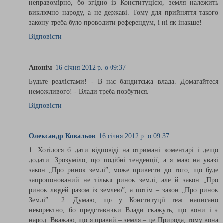
неправомірно, бо згідно із Конституцією, земля належить
виключно народу, а не державі. Тому для прийняття такого
закону треба було проводити референдум, і ні як інакше!
Відповісти
Анонім
16 січня 2012 р. о 09:37
Будьте реалістами! - В нас бандитська влада. Домагайтеся
неможливого! - Влади треба позбутися.
Відповісти
Олександр Ковальов
16 січня 2012 р. о 09:37
1. Хотілося б дати відповіді на отримані коментарі і дещо
додати. Зрозуміло, що подібні тенденції, а я маю на увазі
закон „Про ринок землі”, може привести до того, що буде
запропонований не тільки ринок землі, але й закон „Про
ринок людей разом із землею”, а потім – закон „Про ринок
Землі”... 2. Думаю, що у Конституції теж написано
некоректно, бо представники Влади скажуть, що вони і є
народ. Вважаю, що я правий – земля – це Природа, тому вона