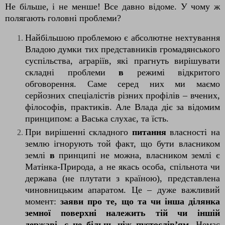
Не більше, і не менше! Все давно відоме. У чому ж
полягають головні проблеми?
Найбільшою проблемою є абсолютне нехтування
Владою думки тих представників громадянського
суспільства, аграріїв, які прагнуть вирішувати
складні проблеми
в
режимі відкритого
обговорення. Саме серед них ми маємо
серйозних спеціалістів різних профілів – вчених,
філософів, практиків. Але Влада діє за відомим
принципом: а Васька слухає, та їсть.
При вирішенні складного
питання
власності на
землю ігнорують той факт, що бути власником
землі
в
принципі не можна, власником землі є
Матінка-Природа, а не якась особа, спільнота чи
держава (не плутати з країною), представлена
чиновницьким апаратом. Це – дуже важливий
момент:
заяви про те, що та чи інша ділянка
земної поверхні належить тій чи іншій
державі, є не більш, ніж пустослів’ям
. Немає