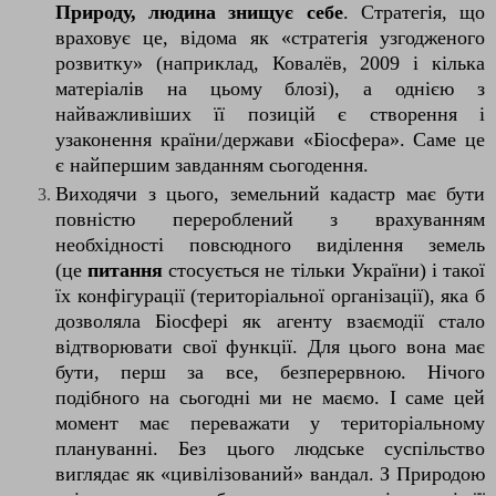
Природу, людина знищує себе
. Стратегія, що
враховує це, відома як «стратегія узгодженого
розвитку» (наприклад, Ковалёв, 2009 і кілька
матеріалів на цьому блозі), а однією з
найважливіших її позицій є створення і
узаконення країни/держави «Біосфера». Саме це
є найпершим завданням сьогодення.
Виходячи з цього, земельний кадастр має бути
повністю перероблений з врахуванням
необхідності повсюдного виділення земель
(це
питання
стосується не тільки України) і такої
їх конфігурації (територіальної організації), яка б
дозволяла Біосфері як агенту взаємодії стало
відтворювати свої функції. Для цього вона має
бути, перш за все, безперервною. Нічого
подібного на сьогодні ми не маємо. І саме цей
момент має переважати у територіальному
плануванні. Без цього людське суспільство
виглядає як «цивілізований» вандал. З Природою