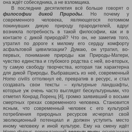
она ждёт собеседника, а не взломщика.
В последние десятилетия всё больше говорят о
философии дикой Природы
. Но почему у
современного человека, являющегося потомком
покинувших дикую природу прародителей, вдруг
возникла потребность в такой философии, как и в
контакте с дикой природой? Что он, не заметив того,
утратил по дороге к милому его сердцу комфорту
асфальтовой цивилизации? Думаю, он утратил, во-
первых, понимание природы как Природы-Матери,
чувство единства и глубокого родства с ней, во-вторых,
ту самую свободу творчества, которая так характерна
для дикой Природы. Выбравшись из неё, современный
Homo
civilis
оттолкнул её, превратив в ресурс, и стал
создавать свои тексты – культурные ландшафты,
которые уж очень часто выглядят бескультурными, что
отметил Конрад Лоренц [4], громко заявивший о восьми
смертных грехах современного человека. Становится
ясным, что современный человек с его культурой
потребления природных ресурсов исчерпал свой
эволюционный потенциал и должен уступить место
иному человеку и иной культуре. Ему на смену идёт
Homo
divinus
, порождающий
геокультуру
, основанную