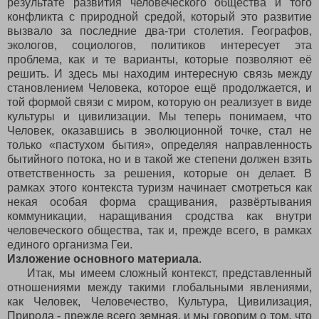
результате развития человеческого общества и того
конфликта с природной средой, который это развитие
вызвало за последние два-три столетия. Географов,
экологов, социологов, политиков интересует эта
проблема, как и те варианты, которые позволяют её
решить. И здесь мы находим интересную связь между
становлением Человека, которое ещё продолжается, и
той формой связи с миром, которую он реализует в виде
культуры и цивилизации. Мы теперь понимаем, что
Человек, оказавшись в эволюционной точке, стал не
только «пастухом бытия», определяя направленность
бытийного потока, но и в такой же степени должен взять
ответственность за решения, которые он делает. В
рамках этого контекста туризм начинает смотреться как
некая особая форма сращивания, развёртывания
коммуникации, наращивания сродства как внутри
человеческого общества, так и, прежде всего, в рамках
единого организма Геи.
Изложение основного материала
.
Итак, мы имеем сложный контекст, представленный
отношениями между такими глобальными явлениями,
как Человек, Человечество, Культура, Цивилизация,
Природа - прежде всего земная, и мы говорим о том, что