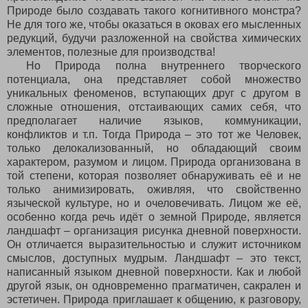
Природе было создавать такого когнитивного монстра?
Не для того же, чтобы оказаться в оковах его мысленных
редукций, будучи разложенной на свойства химических
элементов, полезные для производства!
Но Природа полна внутреннего творческого
потенциала, она представляет собой множество
уникальных феноменов, вступающих друг с другом в
сложные отношения, отстаивающих самих себя, что
предполагает наличие языков, коммуникации,
конфликтов и т.п. Тогда Природа – это тот же Человек,
только делокализованный, но обладающий своим
характером, разумом и лицом. Природа организована в
той степени, которая позволяет обнаруживать её и не
только анимизировать, оживляя, что свойственно
языческой культуре, но и очеловечивать. Лицом же её,
особенно когда речь идёт о земной Природе, является
ландшафт – организация рисунка дневной поверхности.
Он отличается выразительностью и служит источником
смыслов, доступных мудрым. Ландшафт – это текст,
написанный языком дневной поверхности. Как и любой
другой язык, он одновременно прагматичен, сакрален и
эстетичен. Природа приглашает к общению, к разговору,