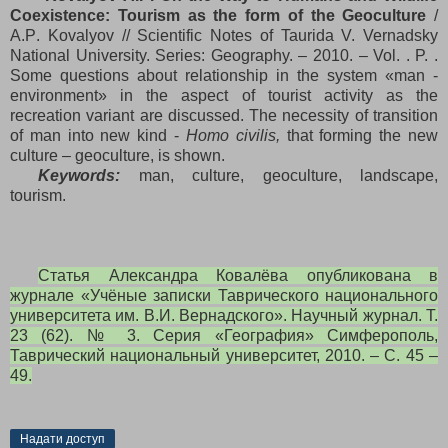
Coexistence: Tourism as the form of the Geoculture
/
A
.
P
.
Kovalyov
//
Scientific Notes of Taurida V. Vernadsky
National University
. Series: Geography. – 2010. – Vol. . P. .
Some questions about relationship in the system «man -
environment» in the aspect of tourist activity as the
recreation variant are discussed. The necessity of transition
of man into new kind -
Homo civilis
,
that forming the new
culture – geoculture, is shown.
Keywords:
man, culture, geoculture, landscape,
tourism.
Статья Александра Ковалёва опубликована в
журнале «Учёные записки Таврического национального
университета им. В.И. Вернадского». Научный журнал. Т.
23 (62). № 3. Серия «География» Симферополь,
Таврический национальный университет, 2010. – С. 45 –
49.
Надати доступ