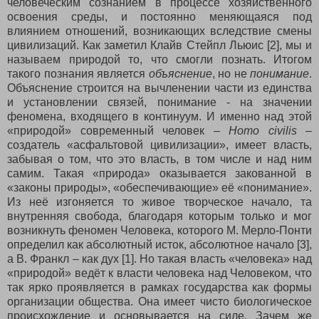
человеческим сознанием в процессе хозяйственного
освоения среды, и постоянно меняющаяся под
влиянием отношений, возникающих вследствие смены
цивилизаций. Как заметил Клайв Стейпл Льюис [2], мы и
называем природой то, что смогли познать. Итогом
такого познания является
объяснение
, но не
понимание
.
Объяснение строится на вычленении части из единства
и установлении связей, понимание - на значении
феномена, входящего в континуум. И именно над этой
«природой» современный человек –
Homo
civilis
–
создатель «асфальтовой цивилизации», имеет власть,
забывая о том, что это власть, в том числе и над ним
самим. Такая «природа» оказывается закованной в
«законы природы», «обеспечивающие» её «понимание».
Из неё изгоняется то живое творческое начало, та
внутренняя свобода, благодаря которым только и мог
возникнуть феномен Человека, которого М. Мерло-Понти
определил как абсолютный исток, абсолютное начало [3],
а В. Франкл – как дух [1]. Но такая власть «человека» над
«природой» ведёт к власти человека над Человеком, что
так ярко проявляется в рамках государства как формы
организации общества. Она имеет чисто биологическое
происхождение и основывается на силе. Зачем же