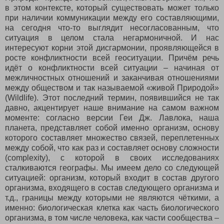
в этом контексте, который существовать может только
при наличии коммуникации между его составляющими,
на сегодня что-то выглядит несогласованным, что
ситуация в целом стала негармоничной. И нас
интересуют корни этой дисгармонии, проявляющейся в
росте конфликтности всей геоситуации. Причём речь
идёт о конфликтности всей ситуации – начиная от
межличностных отношений и заканчивая отношениями
между обществом и так называемой «живой Природой»
(Wildlife). Этот последний термин, появившийся не так
давно, акцентирует наше внимание на самом важном
моменте: согласно версии Геи Дж. Лавлока, наша
планета, представляет собой именно организм, основу
которого составляет множество связей, переплетенных
между собой, что как раз и составляет основу сложности
(
complexity
), с которой в своих исследованиях
сталкиваются географы. Мы имеем дело со следующей
ситуацией: организм, который входит в состав другого
организма, входящего в состав следующего организма и
т.д., границы между которыми не являются чёткими, а
именно: биологическая клетка как часть биологического
организма, в том числе человека, как части сообщества –