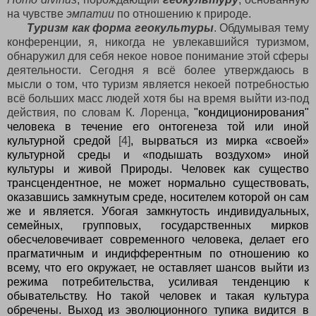
на чувстве
эмпатии
по отношению к природе.
Туризм как форма геокультуры
. Обдумывая тему
конференции, я, никогда не увлекавшийся туризмом,
обнаружил для себя некое новое понимание этой сферы
деятельности. Сегодня я всё более утверждаюсь в
мысли о том, что туризм является некоей потребностью
всё больших масс людей хотя бы на время выйти из-под
действия, по словам К. Лоренца,
"кондиционирования"
человека в течение его онтогенеза той или иной
культурной средой
[4]
, вырваться из мирка «своей»
культурной среды и «подышать воздухом» иной
культуры и живой Природы. Человек как существо
трансцендентное, не может нормально существовать,
оказавшись замкнутым среде, носителем которой он сам
же и является. Убогая замкнутость индивидуальных,
семейных, групповых, государственных мирков
обесчеловечивает современного человека, делает его
прагматичным и индифферентным по отношению ко
всему, что его окружает, не оставляет шансов выйти из
режима потребительства, усиливая тенденцию к
обывательству. Но такой человек и такая культура
обречены. Выход из эволюционного тупика видится в