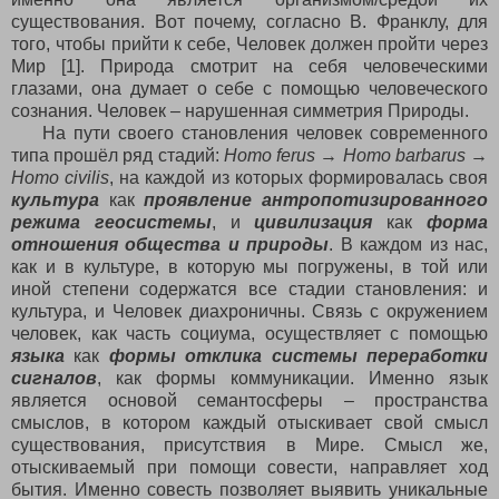
существования. Вот почему, согласно В. Франклу, для
того, чтобы прийти к себе, Человек должен пройти через
Мир [1]. Природа смотрит на себя человеческими
глазами, она думает о себе с помощью человеческого
сознания. Человек – нарушенная симметрия Природы.
На пути своего становления человек современного
типа прошёл ряд стадий:
Homo
ferus
→
Homo
barbarus
→
Homo
civilis
, на каждой из которых формировалась своя
культура
как
проявление антропотизированного
режима геосистемы
, и
цивилизация
как
форма
отношения общества и природы
. В каждом из нас,
как и в культуре, в которую мы погружены, в той или
иной степени содержатся все стадии становления: и
культура, и Человек диахроничны. Связь с окружением
человек, как часть социума, осуществляет с помощью
языка
как
формы отклика системы переработки
сигналов
, как формы коммуникации. Именно язык
является основой семантосферы – пространства
смыслов, в котором каждый отыскивает свой смысл
существования, присутствия в Мире. Смысл же,
отыскиваемый при помощи совести, направляет ход
бытия. Именно совесть позволяет выявить уникальные