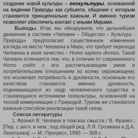
создании новой культуры –
геокультуры
, основанной
на видении Природы как субъекта, общение с которым
становится принципиально важным. И именно туризм
позволяет обеспечить контакт с иными Мирами.
Выводы
. Итак, мы обнаружили, что дальнейшее
движение в системе «Человек – Общество – Культура -
Природа» предполагает существенное изменение
взгляда на место Человека в Мире, что требует перехода
Человека в иное качество –
Homo
sapiens
divinus
. Такой
Человек отличается тем, что, в отличие от современного
Homo
civilis
с его рассчитывающим умом и
потребительским отношением ко всему окружающему,
что исключает потребность в духовности, основным его
качеством становится именно духовность,
поднимающаяся из недр человеческого существа и
становящаяся источником геокультуры, основанной на
тесной коммуникации с Природой. Туризм же становится
важным способом реализации такой связи.
Список литературы
1. Франкл В. Человек в поисках смысла / В. Франкл ;
[Пер. с англ. и нем., под общей ред. Л.Я. Грозмана и Д.А.
Леонтьева]. — М.: Прогресс, 1990. — 368 с.