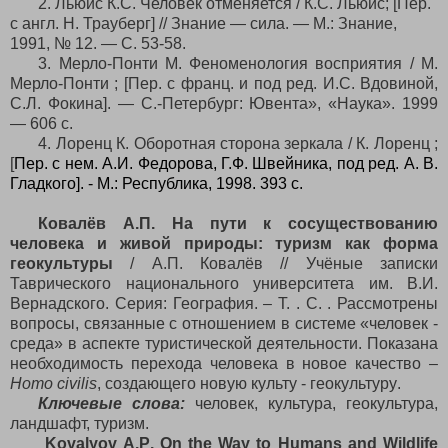
2. Льюис К.С. Человек отменяется / К.С. Ль
ю
ис
;
[Пер.
с англ. Н. Трауберг]
//
Знание — сила. — М.: Знание,
1991, № 12. — С. 53-58.
3. Мерло-Понти М. Феноменология восприятия / М.
Мерло-Понти ; [Пер. с франц. и под ред. И.С. Вдовиной,
С.Л. Фокина]. — С.-Петербург: Ювента», «Наука». 1999
— 606 с.
4. Лоренц К. Оборотная сторона зеркала / К. Лоренц ;
[
Пер. с нем. А.И. Федорова, Г.Ф. Швейника, под ред. А. В.
Гладкого]. - М.: Республика, 1998. 393 с.
Ковалёв А.П. На пути к сосуществованию
человека и живой природы: туризм как форма
геокультуры
/ А.П. Ковалёв // Учёные записки
Таврического национального университета им. В.И.
Вернадского. Серия: География. – Т. . С. . Рассмотрены
вопросы, связанные с отношением в системе «человек -
среда» в аспекте туристической деятельности. Показана
необходимость перехода человека в новое качество –
Homo
civilis
,
создающего новую культу - геокультуру
.
Ключевые
слова:
человек, культура, геокультура,
ландшафт, туризм.
Kovalyov
А.
P
.
On the Way to Humans and Wildlife