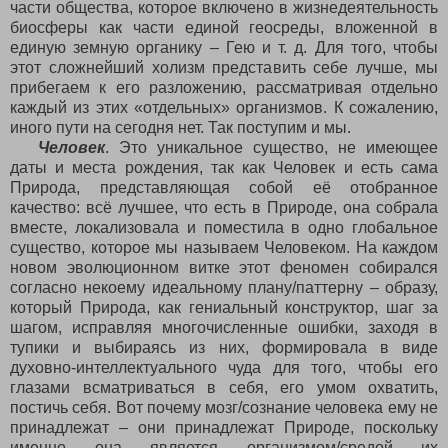
части общества, которое включено в жизнедеятельность
биосферы как части единой геосреды, вложенной в
единую земную органику – Гею и т. д. Для того, чтобы
этот сложнейший холизм представить себе лучше, мы
прибегаем к его разложению, рассматривая отдельно
каждый из этих «отдельных» организмов. К сожалению,
иного пути на сегодня нет. Так поступим и мы.
Человек
. Это уникальное существо, не имеющее
даты и места рождения, так как Человек и есть сама
Природа, представляющая собой её отобранное
качество: всё лучшее, что есть в Природе, она собрала
вместе, локализовала и поместила в одно глобальное
существо, которое мы называем Человеком. На каждом
новом эволюционном витке этот феномен собирался
согласно некоему идеальному плану/паттерну – образу,
который Природа, как гениальный конструктор, шаг за
шагом, исправляя многочисленные ошибки, заходя в
тупики и выбираясь из них, формировала в виде
духовно-интеллектуального чуда для того, чтобы его
глазами всматриваться в себя, его умом охватить,
постичь себя. Вот почему мозг/сознание человека ему не
принадлежат – они принадлежат Природе, поскольку
именно она является организмом/средой их