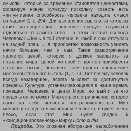
смыслы, которые со временем становятся ценностями,
формируя новую культуру поскольку совесть есть
«интуитивная способность человека находить смысл
ситуации» [1, с. 294]. Для выявления смысла, за которым
стоит интерпретация, решение, следует научиться
отделяться от самого себя – в этом состоит свобода
Человека: «Лишь в той степени, в какой я сам отступаю
на задний план, … я приобретаю возможность увидеть
нечто большее, чем я сам. Такое самоотречение
является ценой, которую я должен заплатить за
познание мира, ценой, которой я должен приобрести
познание бытия, большего, чем просто проявление
моего собственного бытия» [1, с. 73]. Вот почему человек
всегда незавершён, всегда выходит за достигнутые
пределы. Культура, устанавливающаяся в наше время,
помещает Человека в центр Мира, но выйти за его
пределы он не может: Мир есть его ограничение, которое
само по себе является неограниченностью. Мир
меняется вслед за изменением Человека, и будет очень
плохо, если этот Мир будет сведен к
«кондиционированному» мирку
Homo
civilis
.
Природа
. Это сложная абстракция, выработанная