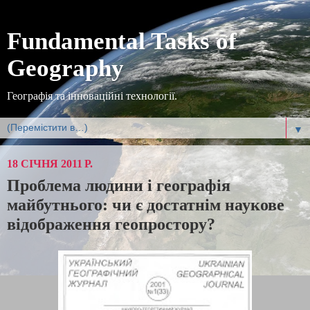
Fundamental Tasks of
Geography
Географія та інноваційні технології.
▼
18 СІЧНЯ 2011 Р.
Проблема людини і географія
майбутнього: чи є достатнім наукове
відображення геопростору?