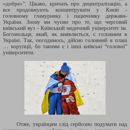
«добре»”. Цікаво, кричать про децентралізацію, а
все продовжують концентрувати у Києві -
головному гламурняку і пацючнику держави-
України. Знову ми чуємо про те, що черговий
київський вуз - Київський медичний університет ім.
Богомольця, який, як виявляється, є головним в
Україні. Так, погодимось, дійсно головний в плані
… корупції, бо такими є і інші київські “головні”
університети.
Отже, українцям слід серйозно подумати над