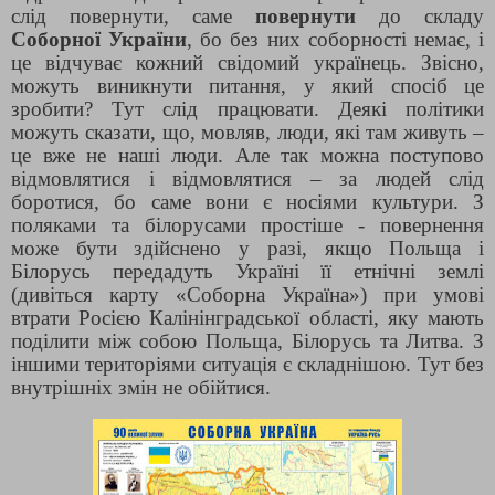
слід повернути, саме
повернути
до складу
Соборної України
, бо без них соборності немає, і
це відчуває кожний свідомий українець. Звісно,
можуть виникнути питання, у який спосіб це
зробити? Тут слід працювати. Деякі політики
можуть сказати, що, мовляв, люди, які там живуть –
це вже не наші люди. Але так можна поступово
відмовлятися і відмовлятися – за людей слід
боротися, бо саме вони є носіями культури. З
поляками та білорусами простіше - повернення
може бути здійснено у разі, якщо Польща і
Білорусь передадуть Україні її етнічні землі
(дивіться карту «Соборна Україна») при умові
втрати Росією Калінінградської області, яку мають
поділити між собою Польща, Білорусь та Литва. З
іншими територіями ситуація є складнішою. Тут без
внутрішніх змін не обійтися.