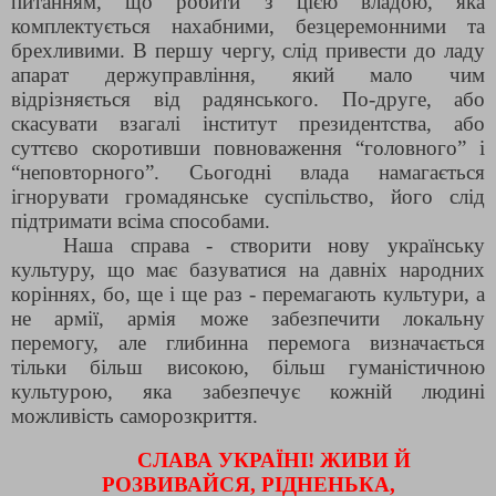
питанням, що робити з цією владою, яка
комплектується нахабними, безцеремонними та
брехливими. В першу чергу, слід привести до ладу
апарат держуправління, який мало чим
відрізняється від радянського. По-друге, або
скасувати взагалі інститут президентства, або
суттєво скоротивши повноваження “головного” і
“неповторного”. Сьогодні влада намагається
ігнорувати громадянське суспільство, його слід
підтримати всіма способами.
Наша справа - створити нову українську
культуру, що має базуватися на давніх народних
коріннях, бо, ще і ще раз - перемагають культури, а
не армії, армія може забезпечити локальну
перемогу, але глибинна перемога визначається
тільки більш високою, більш гуманістичною
культурою, яка забезпечує кожній людині
можливість саморозкриття.
СЛАВА УКРАЇНІ! ЖИВИ Й
РОЗВИВАЙСЯ, РІДНЕНЬКА,