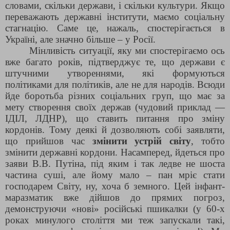
словами, скільки держави, і скільки культури. Якщо
переважають державні інститути, маємо соціальну
стагнацію. Саме це, нажаль, спостерігається в
Україні, але значно більше – у Росії.
Мінливість ситуації, яку ми спостерігаємо ось
вже багато років, підтверджує те, що держави є
штучними утвореннями, які формуються
політиками для політиків, але не для народів. Всюди
йде боротьба різних соціальних груп, що має за
мету створення своїх держав (чудовий приклад —
ІДІЛ, ЛДНР), що ставить питання про зміну
кордонів. Тому деякі й дозволяють собі заявляти,
що прийшов час
змінити устрій світу
, тобто
змінити державні кордони. Насамперед, йдеться про
заяви В.В. Путіна, під яким і так ледве не шоста
частина суші, але йому мало – пан мріє стати
господарем Світу, ну, хоча б земного. Цей інфант-
маразматик вже дійшов до прямих погроз,
демонструючи «нові» російські пшикалки (у 60-х
роках минулого століття ми теж запускали такі,