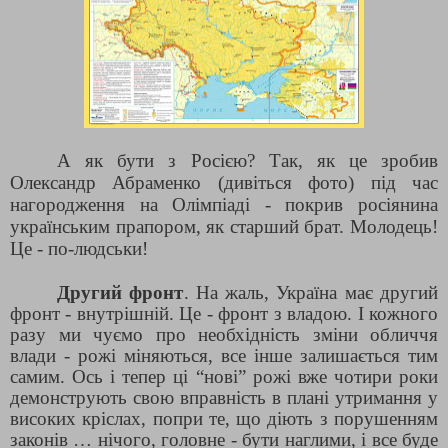
А як бути з Росією? Так, як це зробив
Олександр Абраменко (дивіться фото) під час
нагородження на Олімпіаді - покрив росіянина
українським прапором, як старший брат. Молодець!
Це - по-людськи!
Другий фронт
. На жаль, Україна має другий
фронт - внутрішній. Це - фронт з владою. І кожного
разу ми чуємо про необхідність зміни обличчя
влади - рожі міняються, все інше залишається тим
самим. Ось і тепер ці “нові” рожі вже чотири роки
демонструють свою вправність в плані утримання у
високих кріслах, попри те, що діють з порушенням
законів … нічого, головне - бути наглими, і все буде