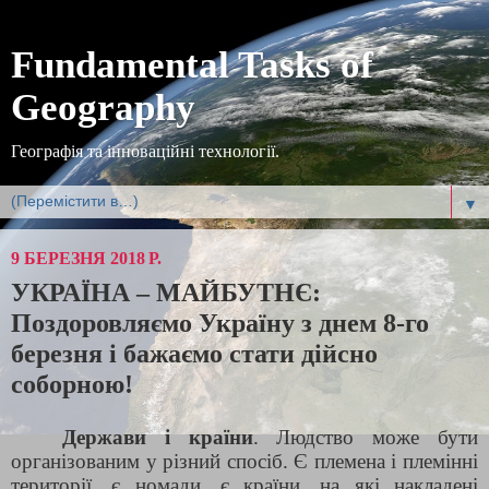
Fundamental Tasks of
Geography
Географія та інноваційні технології.
▼
9 БЕРЕЗНЯ 2018 Р.
УКРАЇНА – МАЙБУТНЄ:
Поздоровляємо Україну з днем 8-го
березня і бажаємо стати дійсно
соборною!
Держави і країни
. Людство може бути
організованим у різний спосіб. Є племена і племінні
території, є номади, є країни, на які накладені