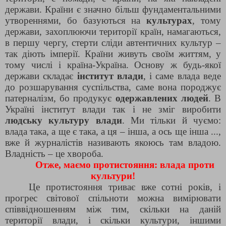
держави. Країни є значно більш фундаментальними
утвореннями, бо базуються на
культурах
, тому
держави, захоплюючи території країн, намагаються,
в першу чергу, стерти сліди автентичних культур –
так діють імперії. Країни живуть своїм життям, у
тому числі і країна-Україна. Основу ж будь-якої
держави складає
інститут влади
, і саме влада веде
до розшарування суспільства, саме вона породжує
патерналізм, бо продукує
одержавлених людей
. В
Україні інститут влади так і не зміг виробити
людську культуру влади
. Ми тільки й чуємо:
влада така, а ще є така, а ця – інша, а ось ще інша ...,
вже й журналістів називають якоюсь там владою.
Владність – це хвороба.
Отже, маємо протистояння: влада проти
культури!
Це протистояння триває вже сотні років, і
прогрес світової спільноти можна вимірювати
співвідношенням між тим, скільки на даній
території влади, і скільки культури, іншими