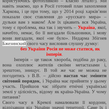
користуючись фотоплівкою – класно літало!). Ми
навіть знаємо, що в Росії готовий план захоплення
Харкова, і це при тому, що у 2014 році харків’яни
показали своє ставлення до «
русск
а
го мира
» –
дульки вам з маком! Але їх цікавить вся Україна,
тому є проблема, яка так і звучить –
Україна
, якої,
начебто, немає, бо її вигадали більшовики, і мову
вони вигадали, якої «не було». Недарма Збігнев
Бжезинский
свого часу висловив слушну думку:
без України Росія не може статися, як
імперія
.
Імперія – це також хвороба, подібна до раку,
вона охоплює жителів своїми метастазами і,
зрештою, знищує. В той же час не можна не
погодитись з В.В. – дійсно
настав час змінити
світовий порядок
, і Україна має прийняти у цьому
участь. Прийшов час зібрати етнічні українські
землі у цілісність, відому як країна-Україна. У чому
питання?
Свого часу в Кремлі намалювали її кордони,
відрізавши від України значні території. Саме їх і