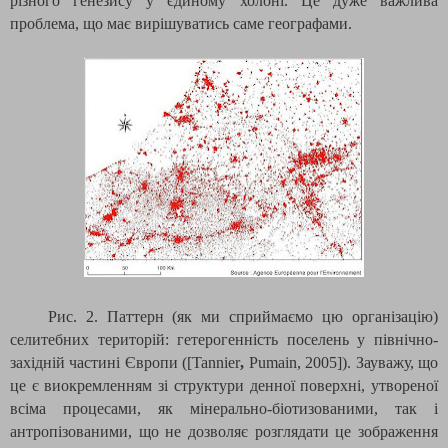
різного генезису у єдиному холоні. Це дуже важлива
проблема, що має вирішуватись саме географами.
Рис. 2. Паттерн (як ми сприймаємо цю організацію)
селитебних територій: гетерогенність поселень у північно-
західній частині Європи ([
Tannier
,
Pumain
, 2005
]). Зауважу, що
це є виокремленням зі структури денної поверхні, утвореної
всіма процесами, як мінерально-біотизованими, так і
антропізованими, що не дозволяє розглядати це зображення