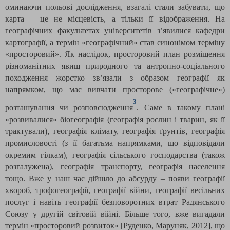
оминаючи польові дослідження, взагалі стали забувати, що
карта – це не місцевість, а тільки її відображення. На
географічних факультетах університетів з’явилися кафедри
картографії, а термін «географічний» став синонімом терміну
«просторовий». Як наслідок, просторовий план розміщення
різноманітних явищ природного та антропно-соціального
походження жорстко зв’язали з образом географії як
напрямком, що має вивчати просторове («географічне»)
3
розташування чи розповсюдження
. Саме в такому плані
«розвивалися» біогеографія (географія рослин і тварин, як її
трактували), географія клімату, географія ґрунтів, географія
промисловості (з її багатьма напрямками, що відповідали
окремим гілкам), географія сільського господарства (також
розгалужена), географія транспорту, географія населення
тощо. Вже у наш час дійшло до абсурду – появи географії
хвороб, трофогеографії, географії війни, географії весільних
послуг і навіть географії безповоротних втрат Радянського
Союзу у другій світовій війні. Більше того, вже вигадали
термін «просторовий розвиток» [Руденко, Маруняк, 2012], що