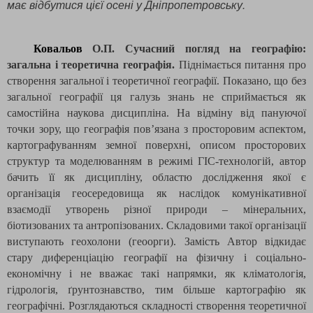
має відбутися цієї осені у Дніпропетровську.
Ковальов
О.П. Сучасний погляд на географію:
загальна і теоретична географія.
Піднімається питання про
створення загальної і теоретичної географії. Показано, що без
загальної географії ця галузь знань не сприймається як
самостійна
наукова дисципліна. На відміну від пануючої
точки зору, що географія пов’язана з просторовим аспектом,
картографуванням земної поверхні, описом просторових
структур та моделюванням в режимі ГІС-технологій, автор
бачить її як дисципліну, областю дослідження якої є
організація геосередовища як наслідок комунікативної
взаємодії утворень різної природи – мінеральних,
біотизованих та антропізованих. Складовими такої організації
виступають геохолони (геоорги). Замість Автор відкидає
стару диференціацію географії на фізичну і соціально-
економічну і не вважає такі напрямки, як кліматологія,
гідрологія, ґрунтознавство, тим більше картографію як
географічні. Розглядаються складності створення теоретичної