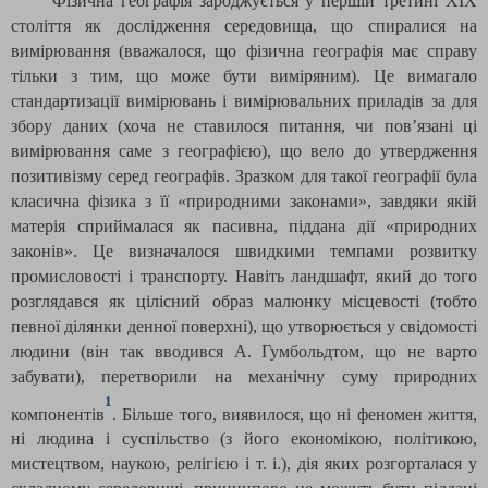
Фізична географія зароджується у першій третині ХІХ
століття як дослідження середовища, що спиралися на
вимірювання (вважалося, що фізична географія має справу
тільки з тим, що може бути виміряним). Це вимагало
стандартизації вимірювань і вимірювальних приладів за для
збору даних (хоча не ставилося питання, чи пов’язані ці
вимірювання саме з географією), що вело до утвердження
позитивізму серед географів. Зразком для такої географії була
класична фізика з її «природними законами», завдяки якій
матерія сприймалася як пасивна, піддана дії «природних
законів». Це визначалося швидкими темпами розвитку
промисловості і транспорту. Навіть ландшафт, який до того
розглядався як цілісний образ малюнку місцевості (тобто
певної ділянки денної поверхні), що утворюється у свідомості
людини (він так вводився А. Гумбольдтом, що не варто
забувати), перетворили на механічну суму природних
1
компонентів
. Більше того, виявилося, що ні феномен життя,
ні людина і суспільство (з його економікою, політикою,
мистецтвом, наукою, релігією і т. і.), дія яких розгорталася у