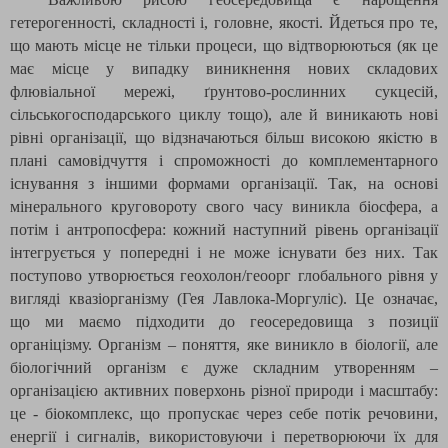
гетерогенності, складності і, головне, якості. Йдеться про те,
що мають місце не тільки процеси, що відтворюються (як це
має місце у випадку виникнення нових складових
флювіальної мережі, ґрунтово-рослинних сукцесій,
сільськогосподарського циклу тощо), але й виникають нові
рівні організації, що відзначаються більш високою якістю в
плані самовідчуття і спроможності до комплементарного
існування з іншими формами організації. Так, на основі
мінерального круговороту свого часу виникла біосфера, а
потім і антропосфера: кожний наступний рівень організації
інтегрується у попередні і не може існувати без них. Так
поступово утворюється геохолон/геоорг глобального рівня у
вигляді квазіорганізму (Гея Лавлока-Моргуліс). Це означає,
що ми маємо підходити до геосередовища з позиції
органіцізму. Організм – поняття, яке виникло в біології, але
біологічний організм є дуже складним утворенням –
організацією активних поверхонь різної природи і масштабу:
це - біокомплекс, що пропускає через себе потік речовини,
енергії і сигналів, використовуючи і перетворюючи їх для