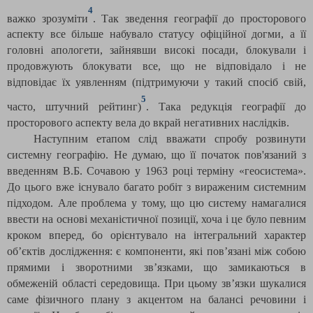
4
важко зрозуміти
. Так зведення географії до просторового
аспекту все більше набувало статусу офіційної догми, а її
головні апологети, зайнявши високі посади, блокували і
продовжують блокувати все, що не відповідало і не
відповідає їх уявленням (підтримуючи у такий спосіб свій,
5
часто, штучний рейтинг)
. Така редукція географії до
просторового аспекту вела до вкрай негативних наслідків.
Наступним етапом слід вважати спробу розвинути
системну географію. Не думаю, що її початок пов'язаний з
введенням В.Б. Сочавою у 1963 році терміну «геосистема».
До цього вже існувало багато робіт з вираженим системним
підходом. Але проблема у тому, що цю систему намагалися
ввести на основі механістичної позиції, хоча і це було певним
кроком вперед, бо орієнтувало на інтегральний характер
об’єктів дослідження: є компоненти, які пов’язані між собою
прямими і зворотними зв’язками, що замикаються в
обмеженій області середовища. При цьому зв’язки шукалися
саме фізичного плану з акцентом на балансі речовини і