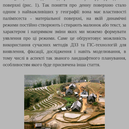
поверхні (рис. 1). Так поняття про денну поверхню стало
одним з найважливіших у географії: вона має властивості
палімпсеста - матеріальної поверхні, на якій динамічні
режими постійно створюють і стирають малюнок або текст, за
характером і напрямком зміни яких ми можемо формувати
уявлення про ці режими. Саме це обґрунтовує можливість
використання сучасних методів ДЗЗ та ГІС-технологій для
виявлення, фіксації, дослідження і навіть моделювання, в
тому числі в аспекті так званого ландшафтного планування,
особливостям якого буде присвячена інша стаття.