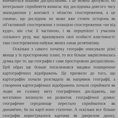
вивчаються іншими дисциплінами. І це можна зрозуміти, бо
інтегральне сприйняття вимагає від дослідника довгого часу
знаходження у контакті з областю спостереження, а це
означає, що дослідник не може вже стояти осторонь як
об’єктивний спостережник з позицією спостереження «не від
куди», він стає її частиною, і як перцепієнт і учасник
спільного руху, має враховувати свої особисті властивості:
таке спостереження набуває явних ознак релятивізму.
Оскільки з самого початку географи описували різні
явища у їх просторовому плані, то все більше закріплювалась
думка про те, що географія є саме просторовою дисципліною.
Цей образ ще більше посилювався завдяки поширенню
картографічних відображень. Це призвело до того, що
картографію почали розглядати як напрямок географії, а
створення картографічних відображень почали сприймати як
ледве не головну мету географічних досліджень, що
негативно вплинуло на розвиток географічної думки:
географічне середовище перестало сприйматися як
динамічне, бо на карті воно статичне. А оскільки все більше
географів користувалося картами як джерелом даних,