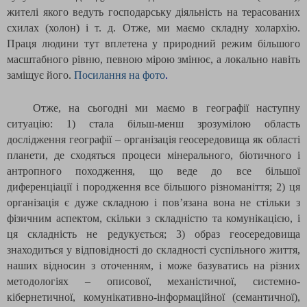
жителі якого ведуть господарську діяльність на терасованих
схилах (холон) і т. д. Отже, ми маємо складну холархію.
Праця людини тут вплетена у природний режим більшого
масштабного рівню, певною мірою змінює, а локально навіть
заміщує його.
Посилання на фото
.
Отже, на сьогодні ми маємо в географії наступну
ситуацію: 1) стала більш-менш зрозумілою область
дослідження географії – організація геосередовища як області
планети, де сходяться процеси мінерального, біотичного і
антропного походження, що веде до все більшої
диференціації і породження все більшого різноманіття; 2) ця
організація є дуже складною і пов’язана вона не стільки з
фізичним аспектом, скільки з складністю та комунікацією, і
ця складність не редукується; 3) образ геосередовища
знаходиться у відповідності до складності суспільного життя,
наших відносин з оточенням, і може базуватись на різних
методологіях – описової, механістичної, системно-
кібернетичної, комунікативно-інформаційної (семантичної),