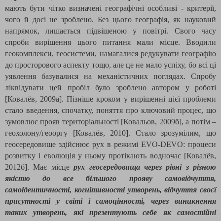
мають бути чітко визначені географічні особливі - критерії,
чого й досі не зроблено. Без цього географія, як науковий
напрямок, лишається підвішеною у повітрі. Свого часу
спроби вирішення цього питання мали місце. Вводили
геокомплекси, геосистеми, намагалися редукувати географію
до просторового аспекту тощо, але це не мало успіху, бо всі ці
уявлення базувалися на механістичних поглядах. Спробу
ліквідувати цей пробіл було зроблено автором у роботі
[Ковалёв, 2009
а
]
. Пізніше кроком у вирішенні цієї проблеми
стало введення, спочатку, поняття про ключовий процес, що
зумовлює прояв територіальності [Ковальов, 2009б], а потім –
геохолону/геооргу [
Ковалёв, 201
0]. Стало зрозумілим, що
геосередовище здійснює рух в режимі
EVO
-
DEVO
: процеси
розвитку і еволюція у ньому протікають водночас [Ковалёв,
2012б]. Має місце
рух геосередовища через рівні з різною
якістю до все більшого прояву самовідчуття,
самоідентичності, когнітивності утворень, відчуття своєї
присутності у світі і самоцінності, через виникнення
таких утворень, які презентують себе як самостійні