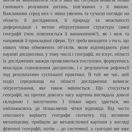
глибокого розуміння питань, пов’язаних з її зміною.
Важливими серед них є зміна уявлень та сучасні погляди на
область її дослідження, її природу та можливості
диференціації з метою обґрунтування структури самої
географії (чим пояснюється її виникнення?), як і меж та
напрямків її прикладної сфери. Тут треба виходити з того, що
ніяких чітко обмежених об’єктів, яким відповідають різні
наукові дисципліни, у тому числі і географії, не існує, області
їх дослідження завжди проявляються поступово, формуючись
внаслідок становлення дисциплін, і є результатом рефлексії
над результатами суспільної практики. В той же час, цей
поділ середовища на області дослідження вимагає
обґрунтування, яке також змінюється. Що стосується
географії, на протязі довгого часу картина виглядала доволі
складною і заплутаною. І тільки зараз, здається, ми
наближаємось до більш-менш чіткої відповіді. Від чисто
описового варіанту географи спочатку, під впливом
механіцизму, прийшли до механістичної картини у вигляді
фізичної географії, потім – до системної, а сьогодні ми вже