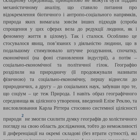
складному середовищі, принципово не можуть бути піддані
механістичному аналізу, що ставило питання про
відокремлення біотичного і антропо-соціального напрямків,
природа яких вимагала зовсім інших підходів (спроба
спрощення у цих сферах вела до редукції людини, як і
феномену життя в цілому). Так і сталося. Особливо це
стосувалося явищ, пов’язаних з діяльністю людини, що в
подальшому стимулювало штучне роздування, спочатку,
економічної (на фоні становлення індустрії), а потім –
соціально-економічної та політичної гілок. Географію
розділили на природничу (її продовжували називати
фізичною) та соціально-економічну, першу віднесли до
природничих, а другу – до соціальних наук, забувши про те,
що соціум – це теж Природа. І навіть образ географічного
середовища як цілісного утворення, введений Елізе Реклю, та
висловлювання Карла Ріттера стосовно системної цілісності
2
природи
не змогли схилити думку географів до холістичного
погляду на свою область дослідження, тобто до неможливості
її диференціації на окремі складові (без втрати сутності), які