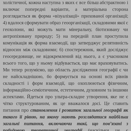
холістичної, кожна наступна з яких є все більш абстрактною і
включає попередні варіанти, а матеріальна сторона
розглядається як форма «візуалізації» прихованої організації;
4) вдалося сформувати образ геоорганізації, складовими якої є
геохолони, які можуть мати мінеральну, біотизовану чи
антропізовану природу; 5) на передній план проступила
комунікація як форма взаємодії, що затверджує релятивність
відносин між складовими; 6) спостережник, який досліджує
геосередовище, не відокремлений від нього, а є учасником
всього того, що у ньому відбувається, що має враховуватись.
Ми тепер розуміємо, що область дослідження географії є чи
не найскладнішою, бо формується на основі всіх рівнів
складності і форм взаємодії, що охоплюються фізичним,
інформаційно-семіотичним, естетичним, духовним та іншими
аспектами. Йдеться про ультра-складне утворення, яке не є
чітко структурованим, як це вважалося досі. Це ставить
питання про
становлення і розвиток загальної географії як
такого її рівню, на якому мають розглядатися найбільш
загальні питання, включаючи такі, що пов’язані з
побудовою теоретичної географії
(наскільки це є