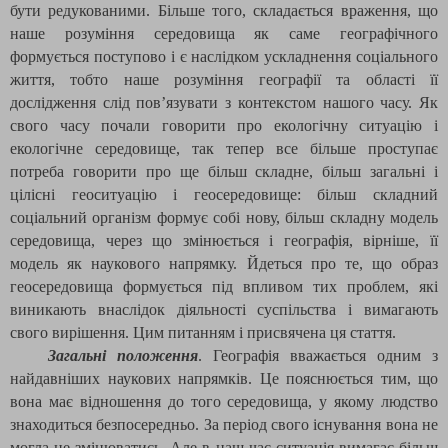
бути редукованими. Більше того, складається враження, що
наше розуміння середовища як саме географічного
формується поступово і є наслідком ускладнення соціального
життя, тобто наше розуміння географії та області її
дослідження слід пов’язувати з контекстом нашого часу. Як
свого часу почали говорити про екологічну ситуацію і
екологічне середовище, так тепер все більше проступає
потреба говорити про ще більш складне, більш загальні і
цілісні геоситуацію і геосередовище: більш складний
соціальний організм формує собі нову, більш складну модель
середовища, через що змінюється і географія, вірніше, її
модель як наукового напрямку. Йдеться про те, що образ
геосередовища формується під впливом тих проблем, які
виникають внаслідок діяльності суспільства і вимагають
свого вирішення. Цим питанням і присвячена ця стаття.
Загальні положення
. Географія вважається одним з
найдавніших
наукових напрямків. Це пояснюється тим, що
вона має відношення до того середовища, у якому людство
знаходиться безпосередньо. За період свого існування вона не
могла не змінюватись. Але в наш час ситуація вимагає більш