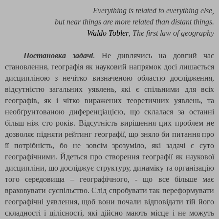
Everything is related to everything else,
but near things are more related than distant things
.
Waldo Tobler
,
The
first law of geography
Постановка задачі
. Не дивлячись на довгий час
становлення, географія як науковий напрямок досі лишається
дисципліною з нечітко визначеною областю дослідження,
відсутністю загальних уявлень, які є спільними для всіх
географів, як і чітко виражених теоретичних уявлень, та
необґрунтованою диференціацією, що склалася за останні
більш ніж сто років. Відсутність вирішення цих проблем не
дозволяє підняти рейтинг географії, що зняло би питання про
її потрібність, бо не зовсім зрозуміло, які задачі є суто
географічними. Йдеться про створення географії як наукової
дисципліни, що досліджує структуру, динаміку та організацію
того середовища – географічного, - що все більше має
враховувати суспільство. Слід спробувати так переформувати
географічні уявлення, щоб вони почали відповідати тій його
складності і цілісності, які дійсно мають місце і не можуть