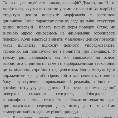
Та чи є щось подібне у випадку географії? Думаю, так. Це та
морфологія, яку ми виявляємо у земній поверхні (як шарі) і у
структурі денної поверхні: морфологія є застиглою
динамікою. Зміна характеру режиму веде до зміни структури
денної поверхні і прояву нових форм порядку. Отже, ми
значною мірою спираємось на фізіономічні особливості
поверхні. Коли вдається виявити у малюнку денної поверхні
якусь цілісність, відносну повноту, упорядкованість,
гармонію, ми пов’язуємо це з поняттям про ландшафт. У
такому разі ландшафти, які ми виявляємо на основі
особистого сприйняття, саме і є відображеннями геохолонів,
це їх обличчя, сприйняті перцепієнтом. Вони можуть бути
вираженими краще або гірше, тобто все залежить, з одного
боку, від ступеню впорядкованості режимів, з іншого –
досвіду, тезаурусу дослідника. Так через феномен денної
поверхні сходяться географія, фізіографія і
ландшафтознавство, а географія все більше виглядає як наука
про надскладне середовище, у якому діють механізми
самоорганізації складових різної природи.
Важливою рисою геосередовища є нарощення