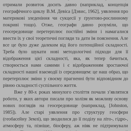
отримали розвиток досить давно (наприклад, концепція
географічного циклу В.М. Девіса [Дэвис, 1962], уявлення про
материкові зледеніння чи сукцесії у ґрунтово-рослинному
покриві тощо). Отже, географи давно розуміли, що
геосередовище перетерплює постійні зміни і намагалися
ввести їх у свої теоретичні погляди та дати їм пояснення. Але
все це було дуже далеким від його потенційної складності.
Треба було шукати нові методологічні підходи для її
відображення цієї складності, яка, як тепер бачиться,
створюється нами самими і є відображенням зростаючої
складності нашої взаємодії із середовищем: це наш образ, що
перетерплює зміни у своєму прагненні бути відповідним до
рівню складності суспільного життя.
Вже у 80-х роках минулого століття почали з’являтися
роботи, у яких автори писали про холізм як можливу основу
нових поглядів на геосередовище (наприклад,
[
Johnston
,
1985
]
). Але старі уявлення про структуру геосфери
(геобасейну Землі), що зводилися до її поділу на літо-, гідро-,
атмосферу та, пізніше, біосферу, аж ніяк не підтримували