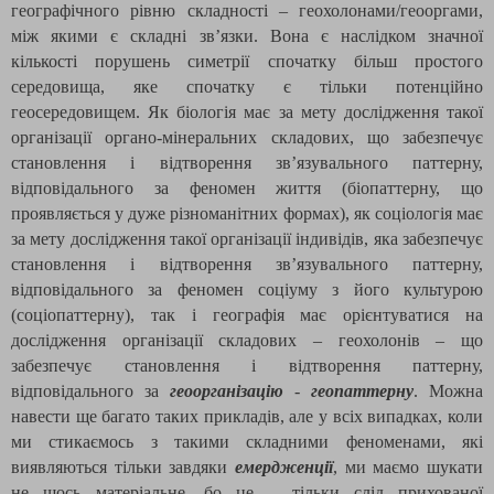
географічного рівню складності – геохолонами/геооргами,
між якими є складні зв’язки. Вона є наслідком значної
кількості порушень симетрії спочатку більш простого
середовища, яке спочатку є тільки потенційно
геосередовищем. Як біологія має за мету дослідження такої
організації органо-мінеральних складових, що забезпечує
становлення і відтворення зв’язувального паттерну,
відповідального за феномен життя (біопаттерну, що
проявляється у дуже різноманітних формах), як соціологія має
за мету дослідження такої організації індивідів, яка забезпечує
становлення і відтворення зв’язувального паттерну,
відповідального за феномен соціуму з його культурою
(соціопаттерну), так і географія має орієнтуватися на
дослідження організації складових – геохолонів – що
забезпечує становлення і відтворення паттерну,
відповідального за
геоорганізацію
-
геопаттерну
. Можна
навести ще багато таких прикладів, але у всіх випадках, коли
ми стикаємось з такими складними феноменами, які
виявляються тільки завдяки
емердженції
, ми маємо шукати
не щось матеріальне, бо це – тільки слід прихованої