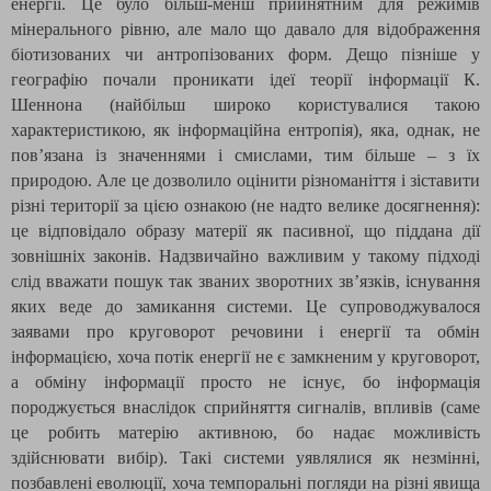
енергії. Це було більш-менш прийнятним для режимів
мінерального рівню, але мало що давало для відображення
біотизованих чи антропізованих форм. Дещо пізніше у
географію почали проникати ідеї теорії інформації К.
Шеннона (найбільш широко користувалися такою
характеристикою, як інформаційна ентропія), яка, однак, не
пов’язана із значеннями і смислами, тим більше – з їх
природою. Але це дозволило оцінити різноманіття і зіставити
різні території за цією ознакою (не надто велике досягнення):
це відповідало образу матерії як пасивної, що піддана дії
зовнішніх законів. Надзвичайно важливим у такому підході
слід вважати пошук так званих зворотних зв’язків, існування
яких веде до замикання системи. Це супроводжувалося
заявами про круговорот речовини і енергії та обмін
інформацією, хоча потік енергії не є замкненим у круговорот,
а обміну інформації просто не існує, бо інформація
породжується внаслідок сприйняття сигналів, впливів (саме
це робить матерію активною, бо надає можливість
здійснювати вибір). Такі системи уявлялися як незмінні,
позбавлені еволюції, хоча темпоральні погляди на різні явища