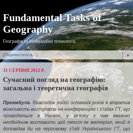
Fundamental Tasks of
Geography
Географія та інноваційні технології.
▼
31 СЕРПНЯ 2012 Р.
Сучасний погляд на географію:
загальна і теоретична географія
Преамбула.
Внаслідок подій останніх років я втратив
можливість виступати на конференціях і з’їздах ГТ, що
проводяться в Україні, у зв’язку з чим вважаю
необхідним виставити цей текст як матеріал, який я
доповідав би на черговому з’їзді Українського ГТ, що