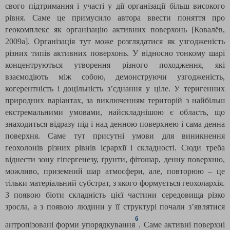
свого підтримання і участі у дії організації більш високого
рівня. Саме це примусило автора ввести поняття про
геокомплекс як організацію активних поверхонь
[Ковалёв,
2009
а
]
. Організація тут може розглядатися як узгодженість
різних типів активних поверхонь. У відносно тонкому шарі
концентруються утворення різного походження, які
взаємодіють між собою, демонструючи узгодженість,
когерентність і доцільність з’єднання у ціле. У теригенних
природних варіантах, за виключенням територій з найбільш
екстремальними умовами, найскладнішою є область, що
знаходиться відразу під і над денною поверхнею і сама денна
поверхня. Саме тут присутні умови для виникнення
геохолонів різних рівнів ієрархії і складності. Сюди треба
віднести зону гіпергенезу, ґрунти, фітошар, денну поверхню,
можливо, приземний шар атмосфери, але, повторюю – це
тільки матеріальний субстрат, з якого формується геохолархія.
З появою біоти складність цієї частини середовища різко
зросла, а з появою людини у її структурі почали з’являтися
6
антропізовані форми упорядкування
. Саме активні поверхні