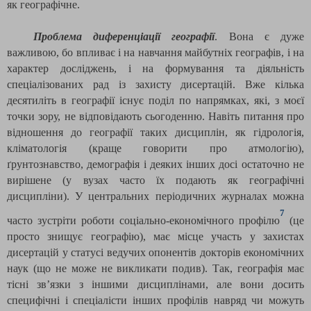
як географічне.
Проблема диференціації географії
. Вона є дуже
важливою, бо впливає і на навчання майбутніх географів, і на
характер досліджень, і на формування та діяльність
спеціалізованих рад із захисту дисертацій. Вже кілька
десятиліть в географії існує поділ по напрямках, які, з моєї
точки зору, не відповідають сьогоденню. Навіть питання про
відношення до географії таких дисциплін, як гідрологія,
кліматологія (краще говорити про атмологію),
ґрунтознавство, демографія і деяких інших досі остаточно не
вирішене (у вузах часто їх подають як географічні
дисципліни). У центральних періодичних журналах можна
7
часто зустріти роботи соціально-економічного профілю
(це
просто знищує географію), має місце участь у захистах
дисертацій у статусі ведучих опонентів докторів економічних
наук (що не може не викликати подив). Так, географія має
тісні зв’язки з іншими дисциплінами, але вони досить
специфічні і спеціалісти інших профілів навряд чи можуть