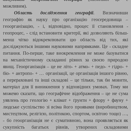
можливим).
Область дослідження географії
. Визначивши
географію як науку про організацію геосередовища –
геоорганізацію, - і, відповідно, процес її становлення -
геопроцес, - слід встановити критерії, які дозволяють більш-
менш чітко відокремлювати цю область від тих, які
досліджуються іншими науковими напрямками. Це - складне
питання. По-перше, таке виокремлення не може базуватися
на механістичному складанні різних за своєю природою
явищ. Геоорганізація – це не літо- + атмо- + педо- + гідро- +
біо- + антропо- + … організації, це організація іншого рівню,
а перераховані та інші складові – це тільки, так би мовити,
матеріал для її виникнення у відповідних умовах. Тому ми
можемо сказати, що географічне відображення – це не сума
уявлень про геологію + клімат + ґрунти + флору + фауну +
людське суспільство зі всіма його проявами (виробництвом,
мистецтвом, релігією, політикою, спортом, освітою тощо) …,
- бо геоорганізація не є сумативною, вона проявляється як
сукупність багатьох рівнів, утворених складовими