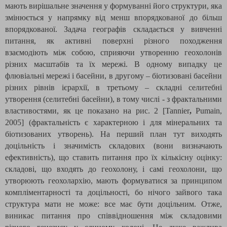
мають вирішальне значення у формуванні його структури, яка
змінюється у напрямку від менш впорядкованої до більш
впорядкованої. Задача географів складається у вивченні
питання, як активні поверхні різного походження
взаємодіють між собою, сприяючи утворенню геохолонів
різних масштабів та їх мережі. В одному випадку це
флювіальні мережі і басейни, в другому – біотизовані басейни
різних рівнів ієрархії, в третьому – складні селитебні
утворення (селитебні басейни), в тому числі - з фрактальними
властивостями, як це показано на рис. 2 [
Tannier
,
Pumain
,
2005
] (фрактальність є характерною і для мінеральних та
біотизованих утворень). На перший план тут виходять
доцільність і значимість складових (вони визначають
ефективність), що ставить питання про їх кількісну оцінку:
складові, що входять до геохолону, і самі геохолони, що
утворюють геохолархію, мають формуватися за принципом
компліментарності та доцільності, бо нічого зайвого така
структура мати не може: все має бути доцільним. Отже,
виникає питання про співвідношення між складовими