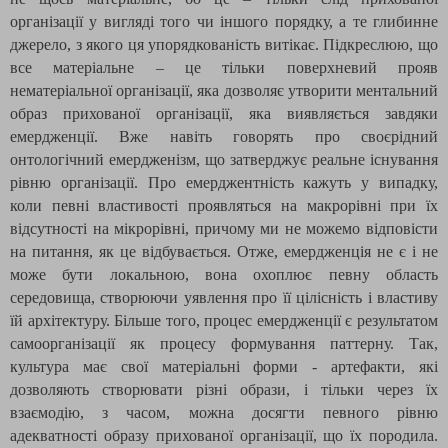
організації у вигляді того чи іншого порядку, а те глибинне
джерело, з якого ця упорядкованість витікає. Підкреслюю, що
все матеріальне – це тільки поверхневий прояв
нематеріальної організації, яка дозволяє утворити ментальний
образ прихованої організації, яка виявляється завдяки
емердженції. Вже навіть говорять про своєрідний
онтологічний емердженізм, що затверджує реальне існування
рівню організації. Про емерджентність кажуть у випадку,
коли певні властивості проявляться на макрорівні при їх
відсутності на мікрорівні, причому ми не можемо відповісти
на питання, як це відбувається. Отже, емердженція не є і не
може бути локальною, вона охоплює певну область
середовища, створюючи уявлення про її цілісність і властиву
їй архітектуру. Більше того, процес емердженції є результатом
самоорганізації як процесу формування паттерну. Так,
культура має свої матеріальні форми - артефакти, які
дозволяють створювати різні образи, і тільки через їх
взаємодію, з часом, можна досягти певного рівню
адекватності образу прихованої організації, що їх породила.