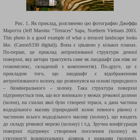
Рис. 1. Як приклад, розглянемо цю фотографію Джеффа
Маротта (
Jeff
Marotta
: "
Terraces
"
Sapa
,
Northern
Vietnam
2003.
This photo is a good example of what a terraced landscape looks
like. (CanonS330 digital)
). Вона є цікавою у кількох планах.
По-перше, це приклад антропізованої структури денної
поверхні, яку автори трактують саме як ландшафт (аж ніяк не
геокомплекс, складений з компонентів). По-друге, це є
прикладом того, що ландшафт є відображенням
антропізованого холону, що розвинувся на основі природного
– біомінерального – холону. Така структура поверхні
підтримується тим, що все виникало у межах річкової долини
(холон), на схилах якої були створені тераси, а дана частина
вододільного масиву (природний холон певного рівню) є
частиною всього вододільного масиву (холону), що входить
до складу річкової мережі (холону) і т.д. Зручна конфігурація
поверхні підтримує створення поселення (холону) як
сукупності індивідуальних ділянок з хижками (холони),