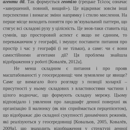
агенти дії
. Так формується
геотіло
(грецьке
Τελεος
означає
«завершений, повний, вищий»). Це відкриває зовсім інші
перспективи і вимагає зміни напрямку і стилю мислення. На
перше місце виходить поняття про зв’язувальний паттерн, що
стягує всі складові руху у цілісність. Це знов-таки ставить під
сумнів, що просторовий аспект є якщо не єдиним, то
переважаючим у географії, і змушує поставити питання про
простір і час у географії (і не тільки), а саме: чи є вони
самостійними агентами дії? Ця проблема знайшла
відображення у роботі
[Ковалёв, 2012
а
]
.
Не менш складним є питання і про прояв
масштабованості у геосередовищі: чим зумовлене це явище?
Саме це вимагало його розгляду з позиції холархії –
присутності у ньому складових з властивостями частини і
цілого водночас, що формують складну мережу. Цьому
відповідало і уявлення про ландшафт денної поверхні як
організацію її малюнку (як він сприймається перцепієнтом),
що відображає дію складної сукупності динамічних режимів,
які реалізуються у геосередовищі [Ковальов, 2005, Ковалёв,
2009а], що знаходить відображення у структурі денної