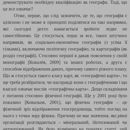
демонструвати необхідну кваліфікацію як географи. Тоді, що
це все означає?
Отже, перше, що слід зазначити, це те, що географія є
цілісною і не може в принципі поділятися на такі напрямки,
які сьогодні дехто намагається зробити ледве не
самостійними. Це стосується, перш за все, таких штучних
напрямків, як соціально-економічна географія (з усіма її
гілками), включаючи політичну географію, та картографія (як
розділ географії). Стосовно першої я давав пояснення у своїй
монографії
[Ковалёв
, 2009
]
та інших роботах, а друга є
способом відображення даних, причому самого різного плану.
Що ж стосується такого класу карт, як «географічні карти», то
ще треба розібратися, чи насправді вони є географічними і що
взагалі означає вислів «географічна карта». Дещо складнішим
є питання стосовно фізичної географії. Ще у 2001 році було
показано [Ковальов, 2001], що фізична географія – це
фізичний зріз відображення геосередовища, тобто погляд на
нього з точки зору фізики. Причому не має значення, які рівні
організації розглядаються – мінеральний, біотизований чи
антропізований. Як було відмічено на початку статті, цей