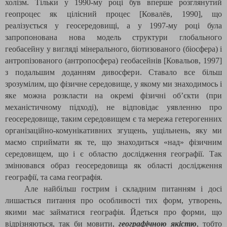
холізм. Тільки у 1990-му році був вперше розглянутий
геопроцес як цілісний процес [Ковалёв, 1990], що
реалізується у геосередовищі, а у 1997-му році була
запропонована нова модель структури глобального
геобасейну у вигляді мінерального, біотизованого (біосфера) і
антропізованого (антропосфера) геобасейнів [Ковальов, 1997]
з подальшим доданням дивосфери. Ставало все більш
зрозумілим, що фізичне середовище, у якому ми знаходимось і
яке можна розкласти на окремі фізичні об’єкти (при
механістичному підході), не відповідає уявленню про
геосередовище, таким середовищем є та мережа гетерогенних
організаційно-комунікативних згущень, ущільнень, яку ми
маємо сприймати як те, що знаходиться «над» фізичним
середовищем, що і є областю дослідження географії. Так
змінювався образ геосередовища як області дослідження
географії, та сама географія.
Але найбільш гострим і складним питанням і досі
лишається питання про особливості тих форм, утворень,
якими має займатися географія. Йдеться про форми, що
відрізняються, так би мовити,
географічною якістю
, тобто