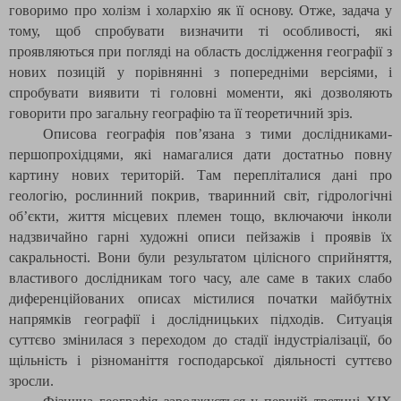
говоримо про холізм і холархію як її основу. Отже, задача у
тому, щоб спробувати визначити ті особливості, які
проявляються при погляді на область дослідження географії з
нових позицій у порівнянні з попередніми версіями, і
спробувати виявити ті головні моменти, які дозволяють
говорити про загальну географію та її теоретичний зріз.
Описова географія пов’язана з тими дослідниками-
першопрохідцями, які намагалися дати достатньо повну
картину нових територій. Там перепліталися дані про
геологію, рослинний покрив, тваринний світ, гідрологічні
об’єкти, життя місцевих племен тощо, включаючи інколи
надзвичайно гарні художні описи пейзажів і проявів їх
сакральності. Вони були результатом цілісного сприйняття,
властивого дослідникам того часу, але саме в таких слабо
диференційованих описах містилися початки майбутніх
напрямків географії і дослідницьких підходів. Ситуація
суттєво змінилася з переходом до стадії індустріалізації, бо
щільність і різноманіття господарської діяльності суттєво
зросли.