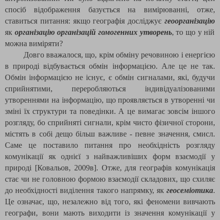
спосіб відображення базується на вимірюванні, отже,
ставиться питання: якщо географія досліджує
геоорганізацію
як
організацію організацій гомогенних утворень
, то що у ній
можна виміряти?
Довго вважалося, що, крім обміну речовиною і енергією
в природі відбувається обмін інформацією. Але це не так.
Обмін інформацією не існує, є обмін сигналами, які, будучи
сприйнятими, переробляються індивідуалізованими
утвореннями на інформацію, що проявляється в утворенні чи
зміні їх структури та поведінки. А це вимагає зовсім іншого
розгляду, бо сприйняті сигнали, крім чисто фізичної сторони,
містять в собі дещо більш важливе - певне значення, смисл.
Саме це поставило питання про необхідність розгляду
комунікації як однієї з найважливіших форм взаємодії у
природі
[
Ковальов, 2009в
]
. Отже, для географів комунікація
стає чи не головною формою взаємодії складових, що схиляє
до необхідності виділення такого напрямку, як
геосеміотика
.
Це означає, що, незалежно від того, які феномени вивчають
географи, вони мають виходити із значення комунікації у