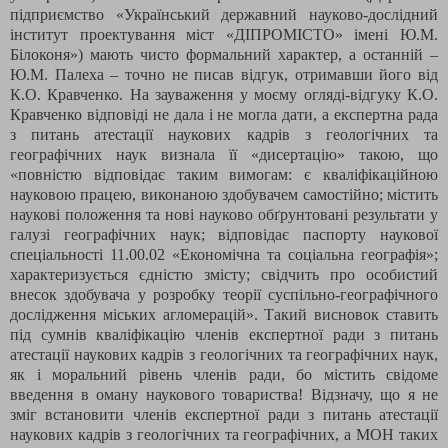
підприємство «Український державний науково-дослідний
інститут проектування міст «ДІПРОМІСТО» імені Ю.М.
Білоконя») мають чисто формальний характер, а останній –
Ю.М. Палеха – точно не писав відгук, отримавши його від
К.О. Кравченко. На зауваження у моєму огляді-відгуку К.О.
Кравченко відповіді не дала і не могла дати, а експертна рада
з питань атестації наукових кадрів з геологічних та
географічних наук визнала її «дисертацію» такою, що
«повністю відповідає таким вимогам: є кваліфікаційною
науковою працею, виконаною здобувачем самостійно; містить
наукові положення та нові науково обґрунтовані результати у
галузі географічних наук; відповідає паспорту наукової
спеціальності 11.00.02 «Економічна та соціальна географія»;
характеризується єдністю змісту; свідчить про особистий
внесок здобувача у розробку теорії суспільно-географічного
дослідження міських агломерацій». Такий висновок ставить
під сумнів кваліфікацію членів експертної ради з питань
атестації наукових кадрів з геологічних та географічних наук,
як і моральний рівень членів ради, бо містить свідоме
введення в оману наукового товариства! Відзначу, що я не
зміг встановити членів експертної ради з питань атестації
наукових кадрів з геологічних та географічних, а МОН таких