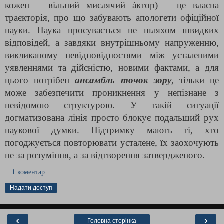
кожен – вільний мислячий áктор) – це власна
траєкторія, про що забувають апологети офіційної
науки. Наука просувається не шляхом швидких
відповідей, а завдяки внутрішньому напруженню,
викликаному невідповідностями між усталеними
уявленнями та дійсністю, новими фактами, а для
цього потрібен
ансамбль точок зору
, тільки це
може забезпечити проникнення у непізнане з
невідомою структурою. У такій ситуації
догматизована лінія просто блокує подальший рух
наукової думки. Підтримку мають ті, хто
погоджується повторювати усталене, їх заохочують
не за розуміння, а за відтворення затвердженого.
1 коментар:
Надати доступ
‹
›
Головна сторінка