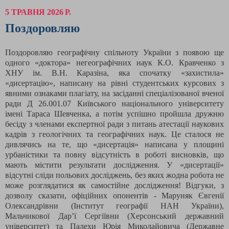
5 ТРАВНЯ 2026 Р.
Поздоровляю
Поздоровляю географічну спільноту України з появою ще
одного «доктора» негеографічних наук К.О. Кравченко з
ХНУ ім. В.Н. Каразіна, яка спочатку «захистила»
«дисертацію», написану на рівні студентських курсових з
явними ознаками плагіату, на засіданні спеціалізованої вченої
ради Д 26.001.07 Київського національного університету
імені Тараса Шевченка, а потім успішно пройшла дружню
бесіду з членами експертної ради з питань атестації наукових
кадрів з геологічних та географічних наук. Це сталося не
дивлячись на те, що «дисертація» написана у площині
урбаністики та повну відсутність в роботі висновків, що
мають містити результати дослідження. У «дисертації»
відсутні сліди польових досліджень, без яких жодна робота не
може розглядатися як самостійне дослідження! Відгуки, з
дозволу сказати, офіційних опонентів - Маруняк Євгенії
Олександрівни (Інститут географії НАН України),
Мальчикової Дар’ї Сергіївни (Херсонський державний
університет) та Палехи Юрія Миколайовича (Державне