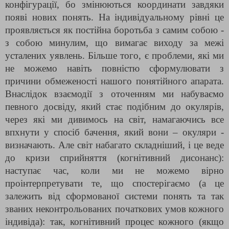
конфігурації, бо змінюються координати завдяки
появі нових понять. На індивідуальному рівні це
проявляється як постійна боротьба з самим собою -
з собою минулим, що вимагає виходу за межі
усталених уявлень. Більше того, є проблеми, які ми
не можемо навіть повністю сформулювати з
причини обмеженості нашого понятійного апарата.
Внаслідок взаємодії з оточенням ми набуваємо
певного досвіду, який стає подібним до окулярів,
через які ми дивимось на світ, намагаючись все
впхнути у спосіб бачення, який вони – окуляри -
визначають. Але світ набагато складніший, і це веде
до кризи сприйняття (когнітивний дисонанс):
наступає час, коли ми не можемо вірно
проінтерпретувати те, що спостерігаємо (а це
залежить від сформованої системи понять та так
званих неконтрольованих початкових умов кожного
індивіда): так, когнітивний процес кожного (якщо