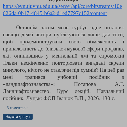
https://evnuir.vnu.edu.ua/server/api/core/bitstreams/10e
626da-0b17-4845-b6a2-d1ed7797c152/content
Останнім часом мене турбує одне питання: 
навіщо деякі автори публікуються лише для того, 
щоб продемонструвати свою обмеженість і 
приналежність до близько-наукової сфери профанів, 
які, опинившись у ментальній ямі та спроможні 
тільки нескінченно повторювати вигадані скрепи 
минулого, нічого не ставлячи під сумнів? На цей раз 
мені трапився учбовий посібник з 
«ландшафтознавства»: Потапова А.Г. 
Ландшафтознавство. Курс лекцій. Навчальний 
посібник. Луцьк: ФОП Іванюк В.П., 2026. 130 с.
3 коментарі:
Надати доступ