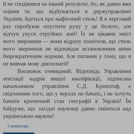
й не сподівався на інший результат, бо, як давно вже 
оцінив те, що відбувається в держуправлінні 
України, йдеться про мафіозний стиль! Я в черговий 
раз спробував опустити руку у це болото, але 
відчув укуси отруйних жаб! Їх не цікавив зміст 
мого звернення — вони відразу помітили, що стиль 
мого звернення не відповідає встановленим ними 
бюрократичним нормам. Але питання у тому, що я 
не вивчав мову дипломатії!
Висновок очевидний: Відповідь Управління 
атестації кадрів вищої кваліфікації, підписана 
начальником управління С.Д. Криштоф, є 
свідченням того, що у верхах не бачать, і не хочуть 
бачити критичний стан географії в Україні! Їм 
байдуже, що західні науковці давно сміються над 
українською наукою!
3 коментарі: