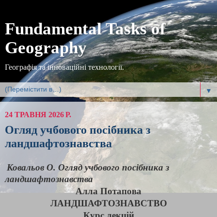
Fundamental Tasks of
Geography
Географія та інноваційні технології.
▼
24 ТРАВНЯ 2026 Р.
Огляд учбового посібника з
ландшафтознавства
Ковальов О. Огляд учбового посібника з 
ландшафтознавства
Алла Потапова
ЛАНДШАФТОЗНАВСТВО
Курс лекцій