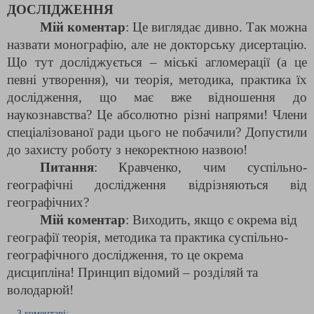
ДОСЛІДЖЕННЯ
Мій коментар
: Це виглядає дивно. Так можна
назвати монографію, але не докторську дисертацію.
Що тут досліджується – міські агломерації (а це
певні утворення), чи теорія, методика, практика їх
дослідження, що має вже відношення до
наукознавства? Це абсолютно різні напрями! Члени
спеціалізованої ради цього не побачили? Допустили
до захисту роботу з некоректною назвою!
Питання
: Кравченко, чим суспільно-
географічні дослідження відрізняються від
географічних?
Мій коментар
: Виходить, якщо є окрема від
географії теорія, методика та практика суспільно-
географічного дослідження, то це окрема
дисципліна! Принцип відомий – розділяй та
володарюй!
3 коментарі: