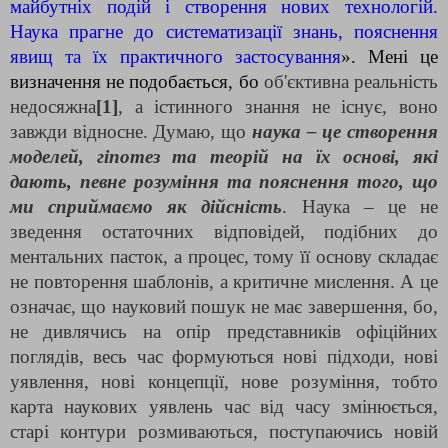
майбутніх подій і створення нових технологій.
Наука прагне до систематизації знань, пояснення
явищ та їх практичного застосування
». Мені це
визначення не подобається, бо
об'єктивна реальність
недосяжна
[1]
, а істинного знання не існує, воно
завжди відносне. Думаю, що
наука – це створення
моделей, гіпотез та теорій на їх основі, які
дають, певне розуміння та пояснення того, що
ми сприймаємо як дійсність
. Наука – це не
зведення остаточних відповідей, подібних до
ментальних пасток, а процес, тому її основу складає
не повторення шаблонів, а критичне мислення. А це
означає, що науковий пошук не має завершення, бо,
не дивлячись на опір представників офіційних
поглядів, весь час формуються нові підходи, нові
уявлення, нові концепції, нове розуміння, тобто
карта наукових уявлень час від часу змінюється,
старі контури розмиваються, поступаючись новій